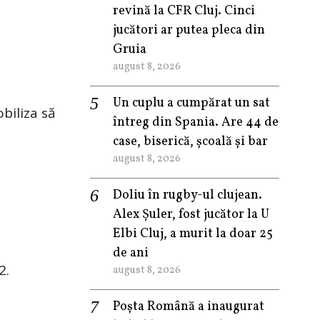
revină la CFR Cluj. Cinci
jucători ar putea pleca din
Gruia
august 8, 2026
Un cuplu a cumpărat un sat
biliza să
întreg din Spania. Are 44 de
case, biserică, școală și bar
august 8, 2026
Doliu în rugby-ul clujean.
Alex Șuler, fost jucător la U
Elbi Cluj, a murit la doar 25
de ani
2.
august 8, 2026
Poșta Română a inaugurat