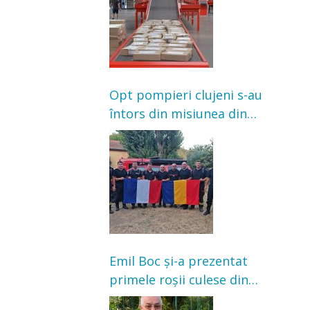
Opt pompieri clujeni s-au
întors din misiunea din
Franța. Au intervenit la
incendii de vegetație și
pădure
Emil Boc și-a prezentat
primele roșii culese din
grădină: „Niciun magazin