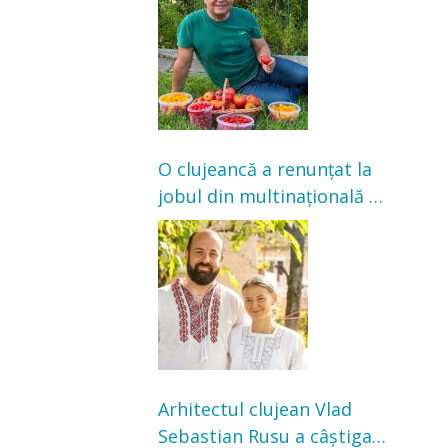
nu poate oferi această
satisfacție”
O clujeancă a renunțat la
jobul din multinațională și
s-a mutat la țară. Acum
cultivă legume în grădina
bunicilor
Arhitectul clujean Vlad
Sebastian Rusu a câștigat