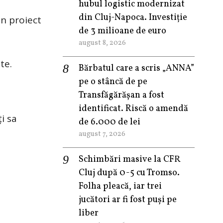
hubul logistic modernizat
din Cluj-Napoca. Investiție
un proiect
de 3 milioane de euro
august 8, 2026
te.
Bărbatul care a scris „ANNA”
pe o stâncă de pe
Transfăgărășan a fost
identificat. Riscă o amendă
i sa
de 6.000 de lei
august 7, 2026
Schimbări masive la CFR
Cluj după 0-5 cu Tromso.
Folha pleacă, iar trei
jucători ar fi fost puși pe
liber