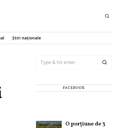
eal
Știri naționale
i
FACEBOOK
O porțiune de 3