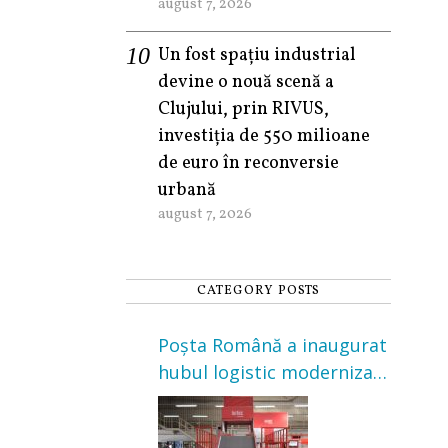
august 7, 2026
Un fost spațiu industrial
devine o nouă scenă a
Clujului, prin RIVUS,
investiția de 550 milioane
de euro în reconversie
urbană
august 7, 2026
CATEGORY POSTS
Poșta Română a inaugurat
hubul logistic modernizat
din Cluj-Napoca. Investiție
de 3 milioane de euro