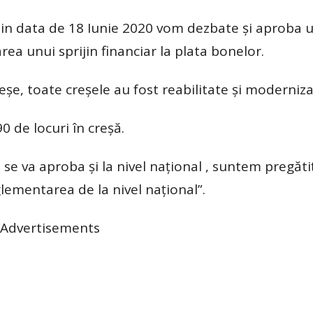
din data de 18 Iunie 2020 vom dezbate și aproba 
ea unui sprijin financiar la plata bonelor.
șe, toate creșele au fost reabilitate și moderniza
90 de locuri în creșă.
e va aproba și la nivel național , suntem pregătiț
lementarea de la nivel național”.
Advertisements