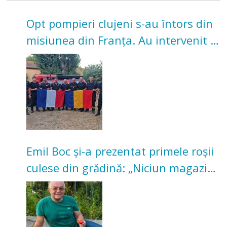
Opt pompieri clujeni s-au întors din
misiunea din Franța. Au intervenit la
incendii de vegetație și pădure
Emil Boc și-a prezentat primele roșii
culese din grădină: „Niciun magazin
nu poate oferi această satisfacție”