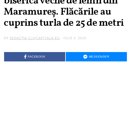
biserică veche de lemn din
Maramureș. Flăcările au
cuprins turla de 25 de metri
DE
REDACȚIA CLUJCAPITALA.RO
IULIE 3, 2026
FACEBOOK
MESSENGER