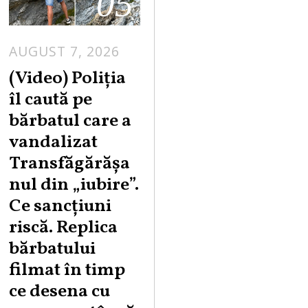
05
AUGUST 7, 2026
A
U
(Video) Poliția
G
îl caută pe
U
bărbatul care a
S
vandalizat
T
Transfăgărășa
7
,
nul din „iubire”.
2
Ce sancțiuni
0
riscă. Replica
2
bărbatului
6
filmat în timp
ce desena cu