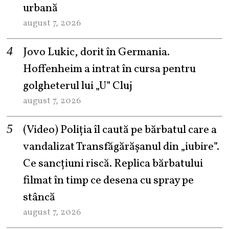
urbană
august 7, 2026
Jovo Lukic, dorit în Germania.
Hoffenheim a intrat în cursa pentru
golgheterul lui „U” Cluj
august 7, 2026
(Video) Poliția îl caută pe bărbatul care a
vandalizat Transfăgărășanul din „iubire”.
Ce sancțiuni riscă. Replica bărbatului
filmat în timp ce desena cu spray pe
stâncă
august 7, 2026