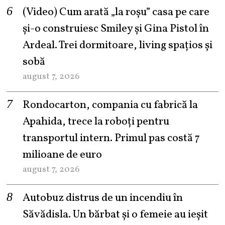
(Video) Cum arată „la roşu” casa pe care
şi-o construiesc Smiley şi Gina Pistol în
Ardeal. Trei dormitoare, living spațios și
sobă
august 7, 2026
Rondocarton, compania cu fabrică la
Apahida, trece la roboți pentru
transportul intern. Primul pas costă 7
milioane de euro
august 7, 2026
Autobuz distrus de un incendiu în
Săvădisla. Un bărbat și o femeie au ieșit