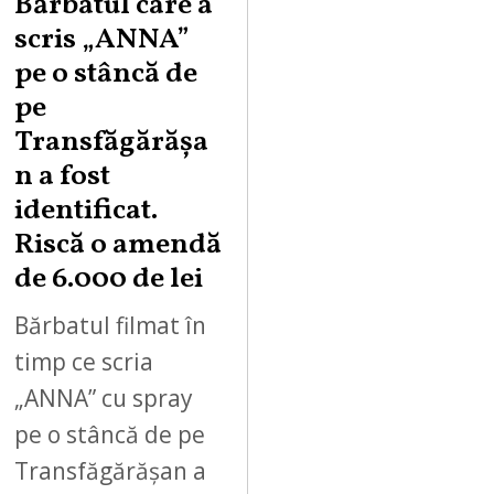
Bărbatul care a
scris „ANNA”
pe o stâncă de
pe
Transfăgărășa
n a fost
identificat.
Riscă o amendă
de 6.000 de lei
Bărbatul filmat în
timp ce scria
„ANNA” cu spray
pe o stâncă de pe
Transfăgărășan a