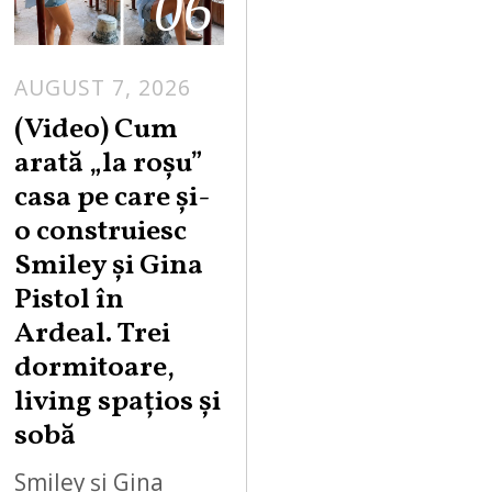
06
AUGUST 7, 2026
(Video) Cum
arată „la roşu”
casa pe care şi-
o construiesc
Smiley şi Gina
Pistol în
Ardeal. Trei
dormitoare,
living spațios și
sobă
Smiley și Gina