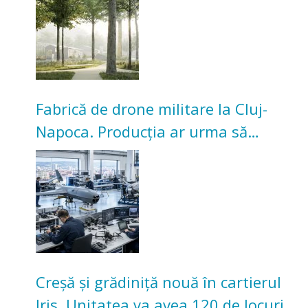
Universitarilor
Fabrică de drone militare la Cluj-
Napoca. Producția ar urma să
înceapă în toamna acestui an
Creșă și grădiniță nouă în cartierul
Iris. Unitatea va avea 120 de locuri