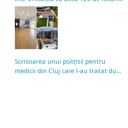
pentru copii
Scrisoarea unui polițist pentru
medicii din Cluj care l-au tratat după
un accident: „Nu m-am simțit un
număr”