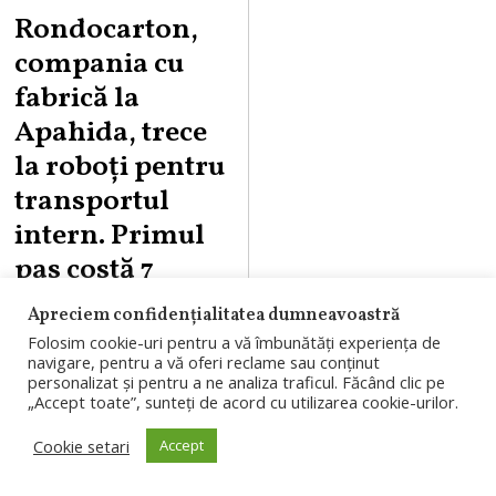
U
Rondocarton,
G
compania cu
U
fabrică la
S
Apahida, trece
T
la roboți pentru
7
,
transportul
2
intern. Primul
0
pas costă 7
2
milioane de
6
Apreciem confidențialitatea dumneavoastră
euro
Folosim cookie-uri pentru a vă îmbunătăți experiența de
navigare, pentru a vă oferi reclame sau conținut
Rondocarton,
personalizat și pentru a ne analiza traficul. Făcând clic pe
„Accept toate”, sunteți de acord cu utilizarea cookie-urilor.
companie care
Cookie setari
Accept
operează o fabrică
la Apahida,