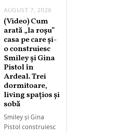
AUGUST 7, 2026
(Video) Cum
arată „la roşu”
casa pe care şi-
o construiesc
Smiley şi Gina
Pistol în
Ardeal. Trei
dormitoare,
living spațios și
sobă
Smiley și Gina
Pistol construiesc