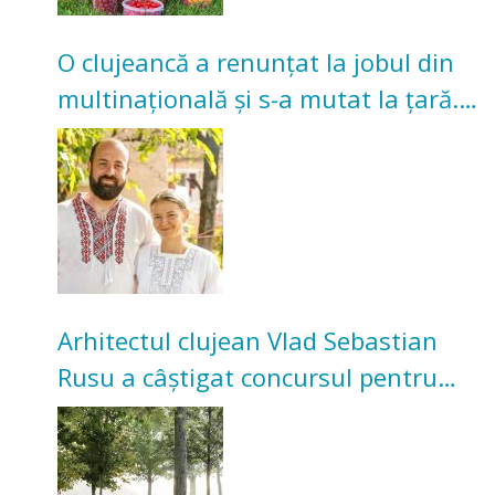
O clujeancă a renunțat la jobul din
multinațională și s-a mutat la țară.
Acum cultivă legume în grădina
bunicilor
Arhitectul clujean Vlad Sebastian
Rusu a câștigat concursul pentru
transformarea Grădinii Casei
Universitarilor