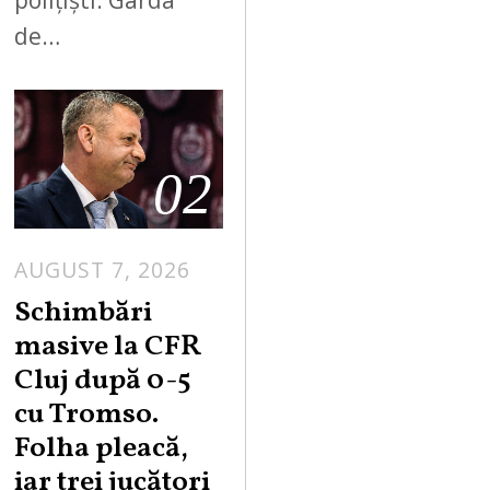
de…
02
AUGUST 7, 2026
Schimbări
masive la CFR
Cluj după 0-5
cu Tromso.
Folha pleacă,
iar trei jucători