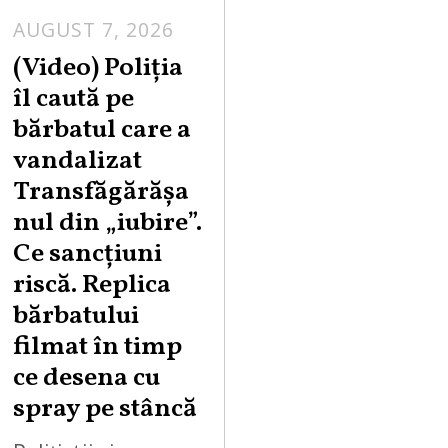
AUGUST 7, 2026
A
U
(Video) Poliția
G
îl caută pe
U
bărbatul care a
S
vandalizat
T
Transfăgărășa
7
,
nul din „iubire”.
2
Ce sancțiuni
0
riscă. Replica
2
bărbatului
6
filmat în timp
ce desena cu
spray pe stâncă