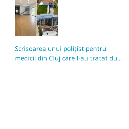
Scrisoarea unui polițist pentru
medicii din Cluj care l-au tratat după
un accident: „Nu m-am simțit un
număr”