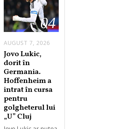
04
AUGUST 7, 2026
Jovo Lukic,
dorit în
Germania.
Hoffenheim a
intrat în cursa
pentru
golgheterul lui
„U” Cluj
Jovo Lukic ar putea