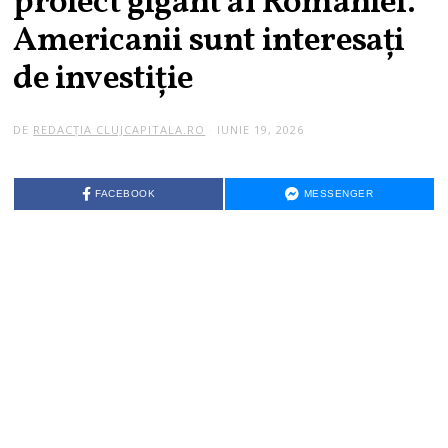
proiect gigant al României.
Americanii sunt interesați
de investiție
DE
REDACȚIA CLUJCAPITALA.RO
IUNIE 19, 2026
FACEBOOK
MESSENGER