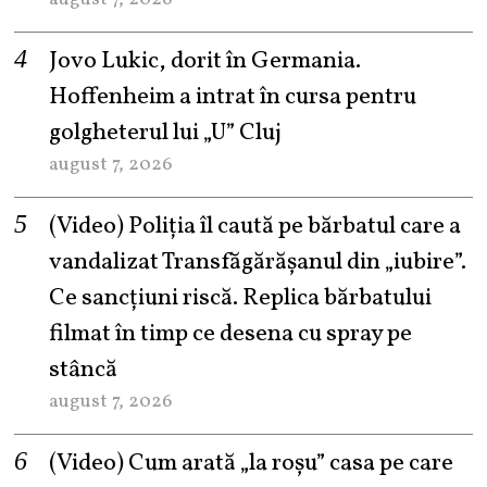
Jovo Lukic, dorit în Germania.
Hoffenheim a intrat în cursa pentru
golgheterul lui „U” Cluj
august 7, 2026
(Video) Poliția îl caută pe bărbatul care a
vandalizat Transfăgărășanul din „iubire”.
Ce sancțiuni riscă. Replica bărbatului
filmat în timp ce desena cu spray pe
stâncă
august 7, 2026
(Video) Cum arată „la roşu” casa pe care