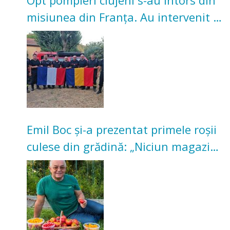
Opt pompieri clujeni s-au întors din
misiunea din Franța. Au intervenit la
incendii de vegetație și pădure
Emil Boc și-a prezentat primele roșii
culese din grădină: „Niciun magazin
nu poate oferi această satisfacție”