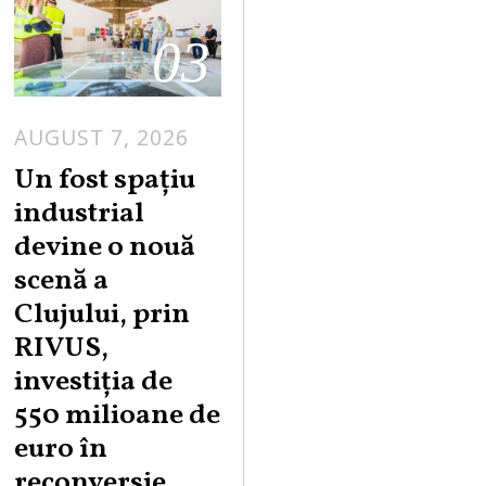
03
AUGUST 7, 2026
Un fost spațiu
industrial
devine o nouă
scenă a
Clujului, prin
RIVUS,
investiția de
550 milioane de
euro în
reconversie