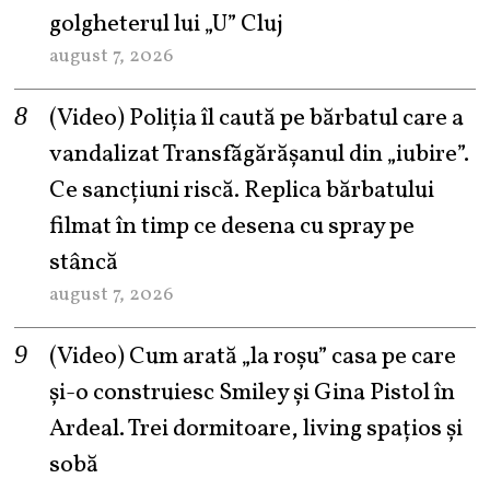
golgheterul lui „U” Cluj
august 7, 2026
(Video) Poliția îl caută pe bărbatul care a
vandalizat Transfăgărășanul din „iubire”.
Ce sancțiuni riscă. Replica bărbatului
filmat în timp ce desena cu spray pe
stâncă
august 7, 2026
(Video) Cum arată „la roşu” casa pe care
şi-o construiesc Smiley şi Gina Pistol în
Ardeal. Trei dormitoare, living spațios și
sobă