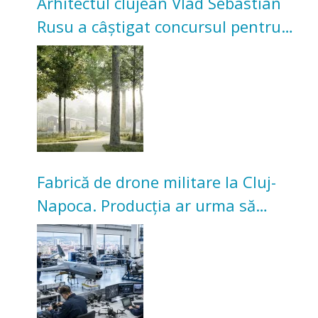
Arhitectul clujean Vlad Sebastian
Rusu a câștigat concursul pentru
transformarea Grădinii Casei
Universitarilor
Fabrică de drone militare la Cluj-
Napoca. Producția ar urma să
înceapă în toamna acestui an