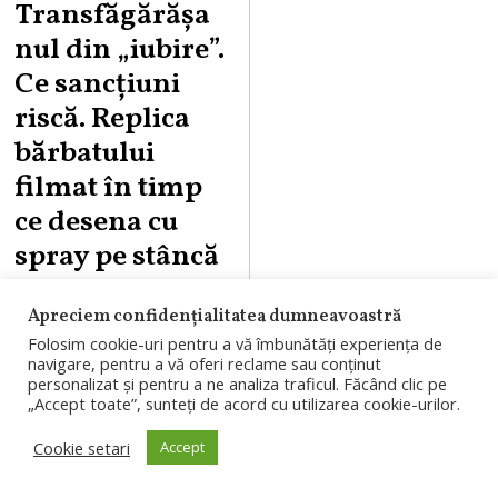
Transfăgărășa
7
,
nul din „iubire”.
2
Ce sancțiuni
0
riscă. Replica
2
bărbatului
6
filmat în timp
ce desena cu
spray pe stâncă
Polițiștii și
Apreciem confidențialitatea dumneavoastră
comisarii Gărzii de
Folosim cookie-uri pentru a vă îmbunătăți experiența de
navigare, pentru a vă oferi reclame sau conținut
Mediu din județul
personalizat și pentru a ne analiza traficul. Făcând clic pe
„Accept toate”, sunteți de acord cu utilizarea cookie-urilor.
Argeș fac verificări
pentru
Cookie setari
Accept
identificarea unui