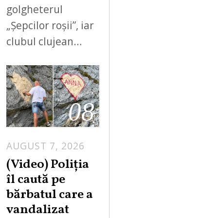
golgheterul
„Șepcilor roșii”, iar
clubul clujean…
08
AUGUST 7, 2026
A
U
(Video) Poliția
G
îl caută pe
U
bărbatul care a
S
vandalizat
T