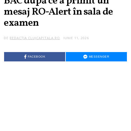
BAC după ce a primit un
mesaj RO-Alert în sala de
examen
DE
REDACȚIA CLUJCAPITALA.RO
IUNIE 11, 2026
FACEBOOK
MESSENGER