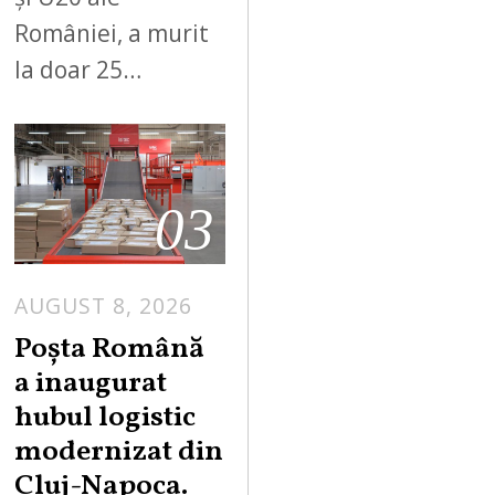
României, a murit
la doar 25…
03
AUGUST 8, 2026
Poșta Română
a inaugurat
hubul logistic
modernizat din
Cluj-Napoca.