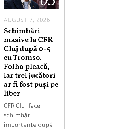
AUGUST 7, 2026
Schimbări
masive la CFR
Cluj după 0-5
cu Tromso.
Folha pleacă,
iar trei jucători
ar fi fost puși pe
liber
CFR Cluj face
schimbări
importante după