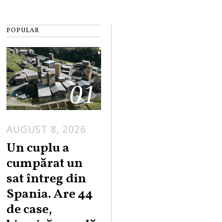
POPULAR
01
AUGUST 8, 2026
Un cuplu a
cumpărat un
sat întreg din
Spania. Are 44
de case,