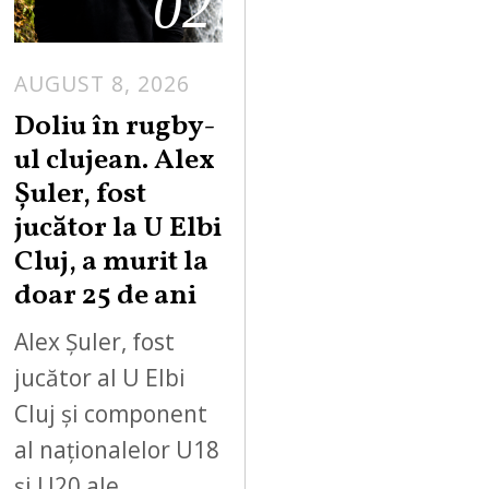
02
AUGUST 8, 2026
Doliu în rugby-
ul clujean. Alex
Șuler, fost
jucător la U Elbi
Cluj, a murit la
doar 25 de ani
Alex Șuler, fost
jucător al U Elbi
Cluj și component
al naționalelor U18
și U20 ale