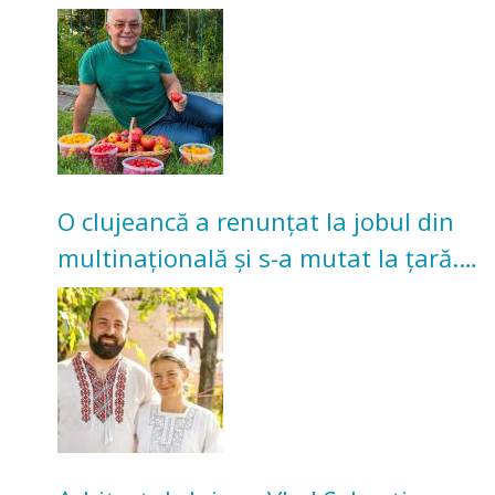
nu poate oferi această satisfacție”
O clujeancă a renunțat la jobul din
multinațională și s-a mutat la țară.
Acum cultivă legume în grădina
bunicilor