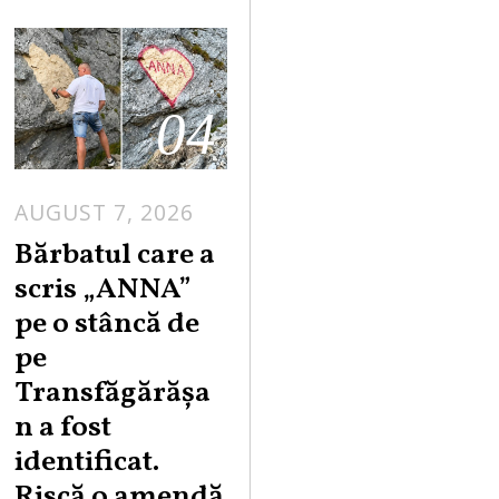
04
AUGUST 7, 2026
Bărbatul care a
scris „ANNA”
pe o stâncă de
pe
Transfăgărășa
n a fost
identificat.
Riscă o amendă