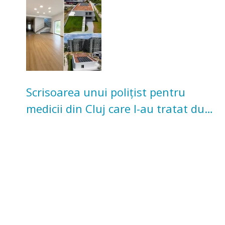
Scrisoarea unui polițist pentru
medicii din Cluj care l-au tratat după
un accident: „Nu m-am simțit un
număr”