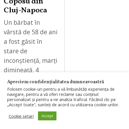
Coposu din
Cluj-Napoca
Un bărbat în
vârstă de 58 de ani
a fost găsit în
stare de
inconștiență, marți
dimineață, 4
august 2026, pe
Apreciem confidențialitatea dumneavoastră
strada…
Folosim cookie-uri pentru a vă îmbunătăți experiența de
navigare, pentru a vă oferi reclame sau conținut
personalizat și pentru a ne analiza traficul. Făcând clic pe
„Accept toate”, sunteți de acord cu utilizarea cookie-urilor.
Cookie setari
Accept