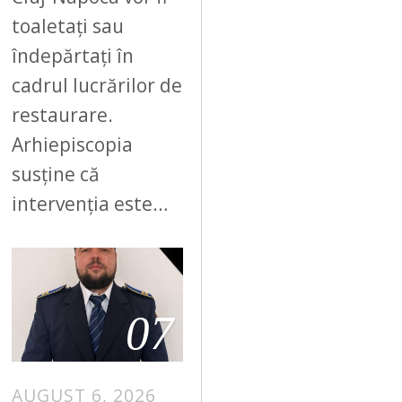
toaletați sau
îndepărtați în
cadrul lucrărilor de
restaurare.
Arhiepiscopia
susține că
intervenția este…
07
AUGUST 6, 2026