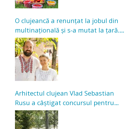
O clujeancă a renunțat la jobul din
multinațională și s-a mutat la țară.
Acum cultivă legume în grădina
bunicilor
Arhitectul clujean Vlad Sebastian
Rusu a câștigat concursul pentru
transformarea Grădinii Casei
Universitarilor