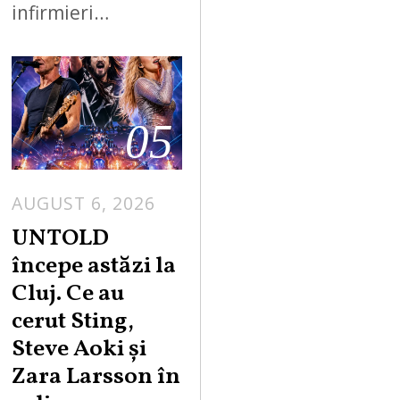
infirmieri…
05
AUGUST 6, 2026
UNTOLD
începe astăzi la
Cluj. Ce au
cerut Sting,
Steve Aoki și
Zara Larsson în