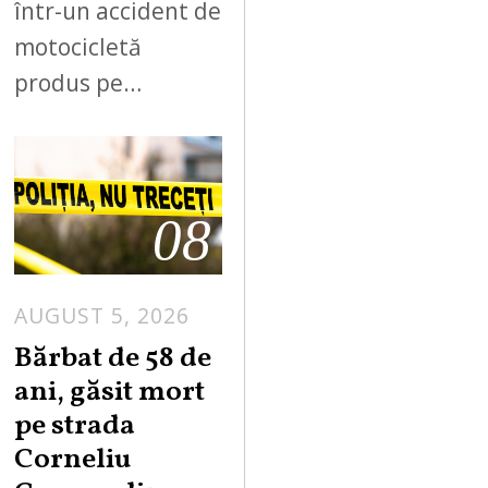
într-un accident de
motocicletă
produs pe…
08
AUGUST 5, 2026
Bărbat de 58 de
ani, găsit mort
pe strada
Corneliu