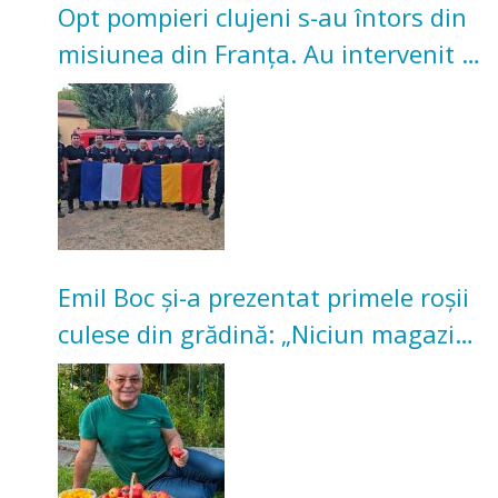
Opt pompieri clujeni s-au întors din
misiunea din Franța. Au intervenit la
incendii de vegetație și pădure
Emil Boc și-a prezentat primele roșii
culese din grădină: „Niciun magazin
nu poate oferi această satisfacție”