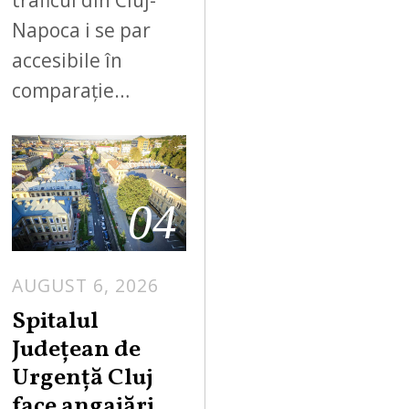
Napoca i se par
accesibile în
comparație…
04
AUGUST 6, 2026
Spitalul
Județean de
Urgență Cluj
face angajări.