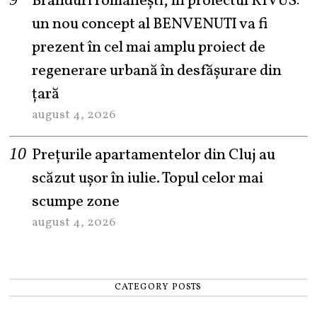
Branduri românești, în proiectul RIVUS:
un nou concept al BENVENUTI va fi
prezent în cel mai amplu proiect de
regenerare urbană în desfășurare din
țară
august 4, 2026
Prețurile apartamentelor din Cluj au
scăzut ușor în iulie. Topul celor mai
scumpe zone
august 4, 2026
CATEGORY POSTS