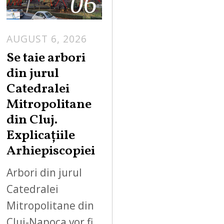
06
AUGUST 6, 2026
Se taie arbori
din jurul
Catedralei
Mitropolitane
din Cluj.
Explicațiile
Arhiepiscopiei
Arbori din jurul
Catedralei
Mitropolitane din
Cluj-Napoca vor fi