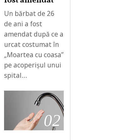
fost amendat
Un bărbat de 26
de ani a fost
amendat după ce a
urcat costumat în
„Moartea cu coasa”
pe acoperișul unui
spital…
02