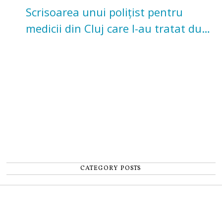
Scrisoarea unui polițist pentru
medicii din Cluj care l-au tratat după
un accident: „Nu m-am simțit un
număr”
CATEGORY POSTS