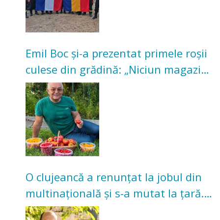
Emil Boc și-a prezentat primele roșii
culese din grădină: „Niciun magazin
nu poate oferi această satisfacție”
O clujeancă a renunțat la jobul din
multinațională și s-a mutat la țară.
Acum cultivă legume în grădina