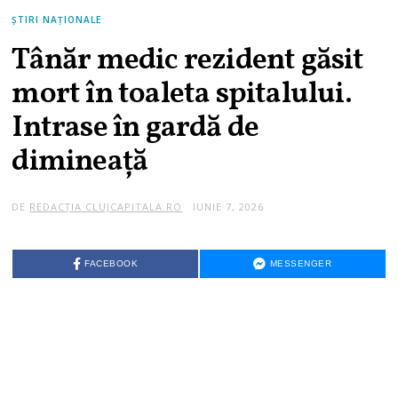
ȘTIRI NAȚIONALE
Tânăr medic rezident găsit
mort în toaleta spitalului.
Intrase în gardă de
dimineață
DE
REDACȚIA CLUJCAPITALA.RO
IUNIE 7, 2026
I
U
N
I
E
FACEBOOK
MESSENGER
7
,
2
0
2
6