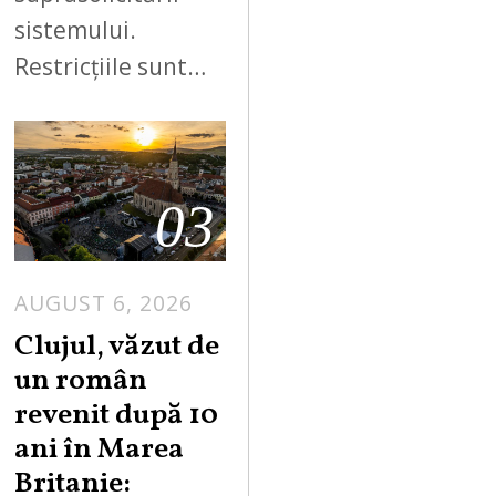
sistemului.
Restricțiile sunt…
03
AUGUST 6, 2026
Clujul, văzut de
un român
revenit după 10
ani în Marea
Britanie: