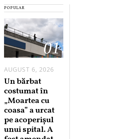
POPULAR
01
AUGUST 6, 2026
Un bărbat
costumat în
„Moartea cu
coasa” a urcat
pe acoperișul
unui spital. A