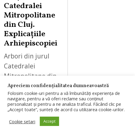
Catedralei
Mitropolitane
din Cluj.
Explicațiile
Arhiepiscopiei
Arbori din jurul
Catedralei
Mitropolitane din
Cluj-Napoca vor fi
Apreciem confidențialitatea dumneavoastră
Folosim cookie-uri pentru a vă îmbunătăți experiența de
toaletați sau
navigare, pentru a vă oferi reclame sau conținut
personalizat și pentru a ne analiza traficul. Făcând clic pe
îndepărtați în
„Accept toate”, sunteți de acord cu utilizarea cookie-urilor.
cadrul lucrărilor de
Cookie setari
Accept
restaurare.