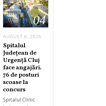
04
AUGUST 6, 2026
Spitalul
Județean de
Urgență Cluj
face angajări.
76 de posturi
scoase la
concurs
Spitalul Clinic