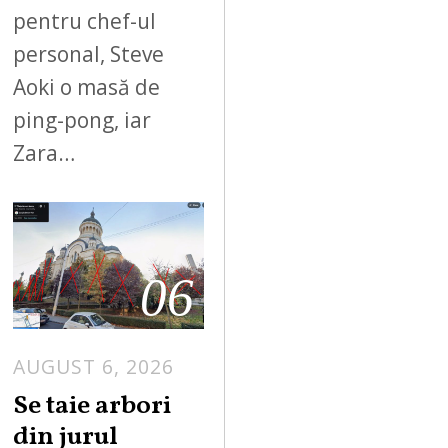
pentru chef-ul
personal, Steve
Aoki o masă de
ping-pong, iar
Zara…
06
AUGUST 6, 2026
Se taie arbori
din jurul