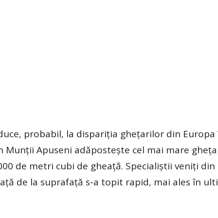
uce, probabil, la dispariția ghețarilor din Europa 
in Munții Apuseni adăpostește cel mai mare gheța
0 de metri cubi de gheață. Specialiștii veniți din
ță de la suprafață s-a topit rapid, mai ales în ulti