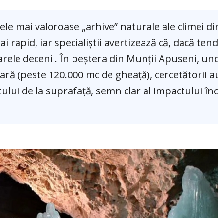
ele mai valoroase „arhive” naturale ale climei di
 rapid, iar specialiștii avertizează că, dacă tend
rele decenii. În peștera din Munții Apuseni, un
ară (peste 120.000 mc de gheață), cercetătorii a
lui de la suprafață, semn clar al impactului încă