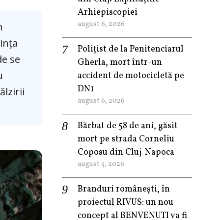
Arhiepiscopiei
august 6, 2026
n
ința
Polițist de la Penitenciarul
de se
Gherla, mort într-un
u
accident de motocicletă pe
DN1
lzirii
august 6, 2026
Bărbat de 58 de ani, găsit
mort pe strada Corneliu
Coposu din Cluj-Napoca
august 5, 2026
Branduri românești, în
proiectul RIVUS: un nou
concept al BENVENUTI va fi