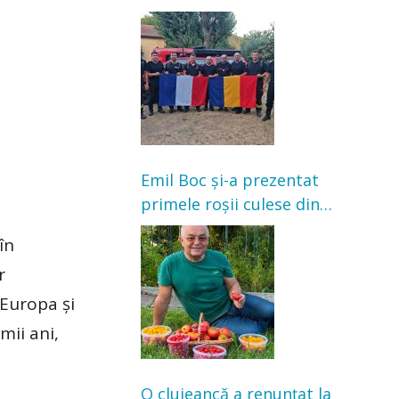
Franța. Au intervenit la
incendii de vegetație și
pădure
Emil Boc și-a prezentat
primele roșii culese din
grădină: „Niciun magazin
în
nu poate oferi această
r
satisfacție”
 Europa și
mii ani,
O clujeancă a renunțat la