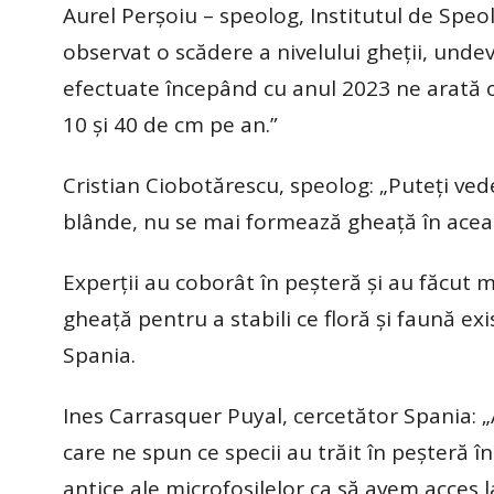
Aurel Perșoiu – speolog, Institutul de Speol
observat o scădere a nivelului gheții, undev
efectuate începând cu anul 2023 ne arată o 
10 și 40 de cm pe an.”
Cristian Ciobotărescu, speolog: „Puteți vedea
blânde, nu se mai formează gheață în acea
Experții au coborât în peșteră și au făcut m
gheață pentru a stabili ce floră și faună exi
Spania.
Ines Carrasquer Puyal, cercetător Spania: „A
care ne spun ce specii au trăit în peșteră î
antice ale microfosilelor ca să avem acces l