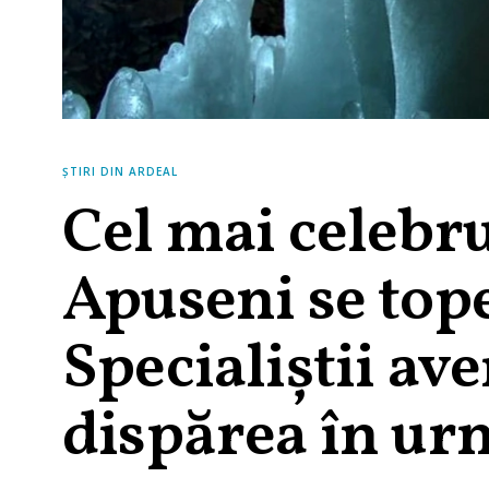
ȘTIRI DIN ARDEAL
Cel mai celebr
Apuseni se tope
Specialiștii av
dispărea în ur