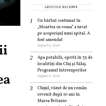
ARTICOLE RECENTE
Un bărbat costumat în
„Moartea cu coasa” a urcat
pe acoperișul unui spital. A
fost amendat
ii
august 6, 2026
Apa potabilă, oprită în 35 de
localități din Cluj și Sălaj.
Programul întreruperilor
ea
august 6, 2026
Clujul, văzut de un român
revenit după 10 ani în
Marea Britanie: