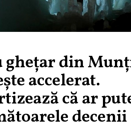
u ghețar din Munț
ște accelerat.
ertizează că ar put
mătoarele decenii