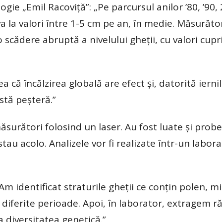
ogie „Emil Racoviță”: „Pe parcursul anilor ’80, ’90
a la valori între 1-5 cm pe an, în medie. Măsurător
scădere abruptă a nivelului gheții, cu valori cupr
 că încălzirea globală are efect și, datorită ierni
stă peșteră.”
ăsurători folosind un laser. Au fost luate și prob
stau acolo. Analizele vor fi realizate într-un labor
m identificat straturile gheții ce conțin polen, mi
n diferite perioade. Apoi, în laborator, extragem r
a diversitatea genetică.”