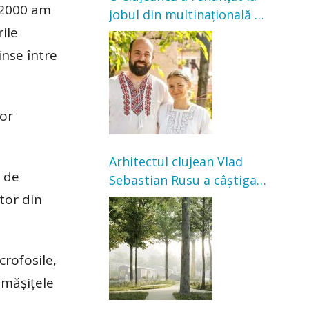
, 2000 am
jobul din multinațională și
ile
s-a mutat la țară. Acum
cultivă legume în grădina
inse între
bunicilor
lor
Arhitectul clujean Vlad
e de
Sebastian Rusu a câștigat
ator din
concursul pentru
transformarea Grădinii
Casei Universitarilor
crofosile,
ămășițele