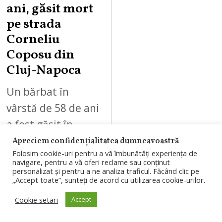
ani, găsit mort
pe strada
Corneliu
Coposu din
Cluj-Napoca
Un bărbat în
vârstă de 58 de ani
a fost găsit în
stare de
Apreciem confidențialitatea dumneavoastră
Folosim cookie-uri pentru a vă îmbunătăți experiența de
inconștiență, marți
navigare, pentru a vă oferi reclame sau conținut
personalizat și pentru a ne analiza traficul. Făcând clic pe
dimineață, 4
„Accept toate”, sunteți de acord cu utilizarea cookie-urilor.
august 2026, pe
Cookie setari
Accept
strada…