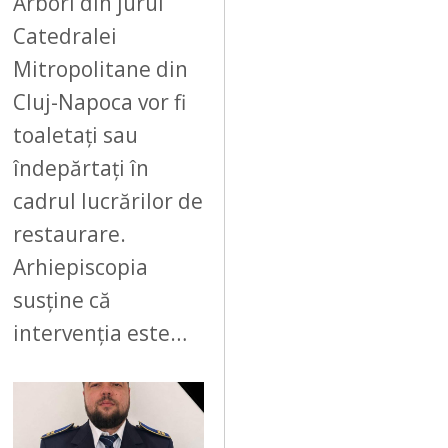
Arbori din jurul
Catedralei
Mitropolitane din
Cluj-Napoca vor fi
toaletați sau
îndepărtați în
cadrul lucrărilor de
restaurare.
Arhiepiscopia
susține că
intervenția este…