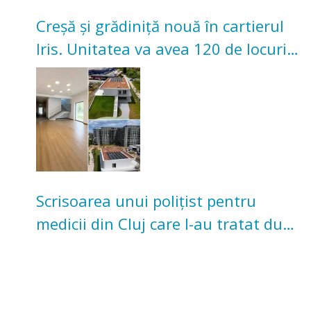
Creșă și grădiniță nouă în cartierul
Iris. Unitatea va avea 120 de locuri
pentru copii
Scrisoarea unui polițist pentru
medicii din Cluj care l-au tratat după
un accident: „Nu m-am simțit un
număr”