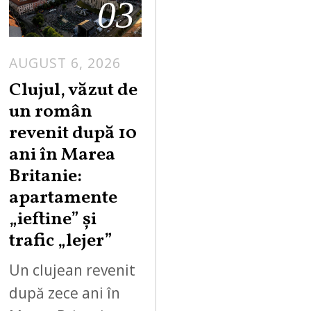
03
AUGUST 6, 2026
Clujul, văzut de
un român
revenit după 10
ani în Marea
Britanie:
apartamente
„ieftine” și
trafic „lejer”
Un clujean revenit
după zece ani în