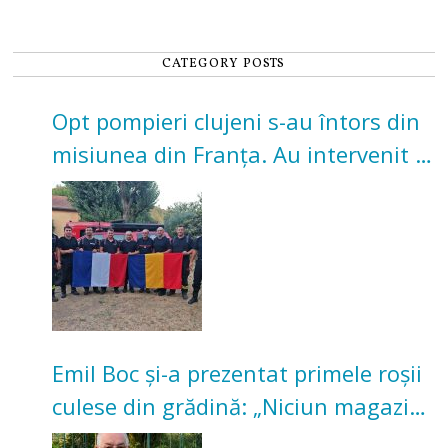
CATEGORY POSTS
Opt pompieri clujeni s-au întors din
misiunea din Franța. Au intervenit la
incendii de vegetație și pădure
Emil Boc și-a prezentat primele roșii
culese din grădină: „Niciun magazin
nu poate oferi această satisfacție”