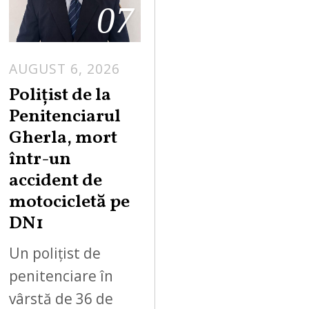
07
AUGUST 6, 2026
Polițist de la
Penitenciarul
Gherla, mort
într-un
accident de
motocicletă pe
DN1
Un polițist de
penitenciare în
vârstă de 36 de