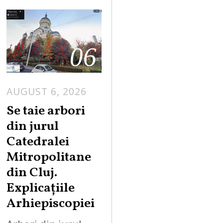
06
AUGUST 6, 2026
Se taie arbori
din jurul
Catedralei
Mitropolitane
din Cluj.
Explicațiile
Arhiepiscopiei