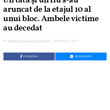
Un tată și un fiu s-au
aruncat de la etajul 10 al
unui bloc. Ambele victime
au decedat
DE
REDACȚIA CLUJCAPITALA.RO
IANUARIE 6, 2026
FACEBOOK
MESSENGER