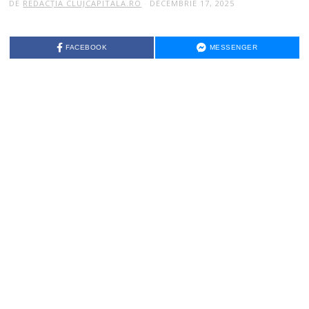
DE
REDACȚIA CLUJCAPITALA.RO
DECEMBRIE 17, 2025
FACEBOOK
MESSENGER