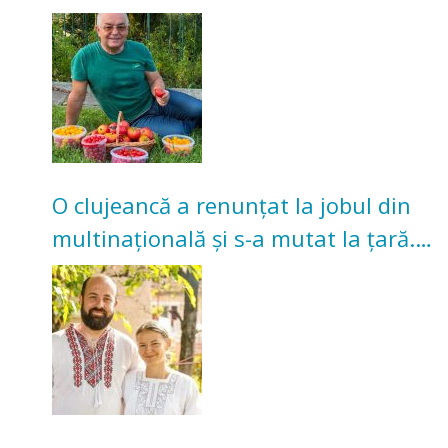
nu poate oferi această satisfacție”
O clujeancă a renunțat la jobul din
multinațională și s-a mutat la țară.
Acum cultivă legume în grădina
bunicilor