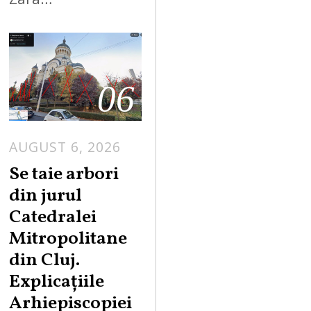
06
AUGUST 6, 2026
Se taie arbori
din jurul
Catedralei
Mitropolitane
din Cluj.
Explicațiile
Arhiepiscopiei