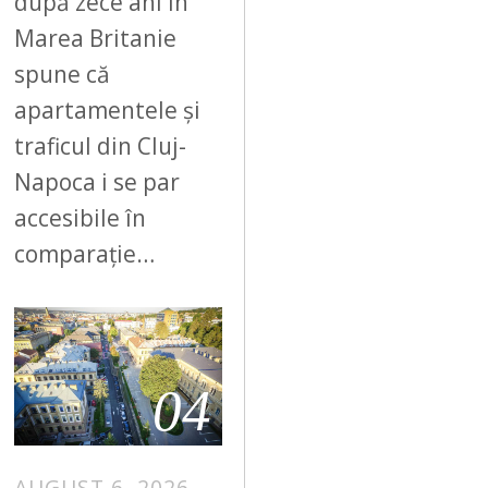
după zece ani în
Marea Britanie
spune că
apartamentele și
traficul din Cluj-
Napoca i se par
accesibile în
comparație…
04
AUGUST 6, 2026