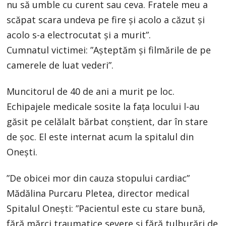
nu să umble cu curent sau ceva. Fratele meu a
scăpat scara undeva pe fire şi acolo a căzut şi
acolo s-a electrocutat şi a murit”.
Cumnatul victimei: ”Aşteptăm şi filmările de pe
camerele de luat vederi”.
Muncitorul de 40 de ani a murit pe loc.
Echipajele medicale sosite la fața locului l-au
găsit pe celălalt bărbat conștient, dar în stare
de șoc. El este internat acum la spitalul din
Onești.
”De obicei mor din cauza stopului cardiac”
Mădălina Purcaru Pletea, director medical
Spitalul Oneşti: ”Pacientul este cu stare bună,
fără mărci traumatice severe şi fără tulburări de