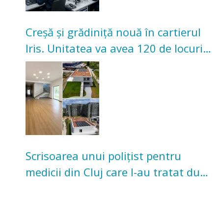
Creșă și grădiniță nouă în cartierul
Iris. Unitatea va avea 120 de locuri
pentru copii
Scrisoarea unui polițist pentru
medicii din Cluj care l-au tratat după
un accident: „Nu m-am simțit un
număr”