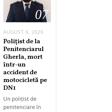
07
AUGUST 6, 2026
Polițist de la
Penitenciarul
Gherla, mort
într-un
accident de
motocicletă pe
DN1
Un polițist de
penitenciare în