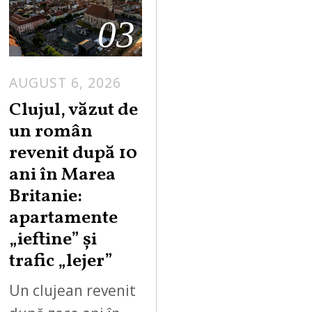
03
AUGUST 6, 2026
Clujul, văzut de
un român
revenit după 10
ani în Marea
Britanie:
apartamente
„ieftine” și
trafic „lejer”
Un clujean revenit