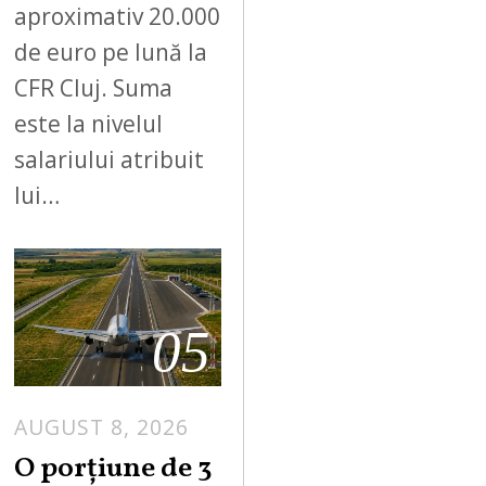
aproximativ 20.000
de euro pe lună la
CFR Cluj. Suma
este la nivelul
salariului atribuit
lui…
05
AUGUST 8, 2026
A
U
O porțiune de 3
G