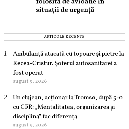
folosită de avioane în
situații de urgență
ARTICOLE RECENTE
Ambulanță atacată cu topoare și pietre la
Recea-Cristur. Șoferul autosanitarei a
fost operat
august 9, 2026
Un clujean, acționar la Tromsø, după 5-0
cu CFR: „Mentalitatea, organizarea și
disciplina” fac diferența
august 9, 2026