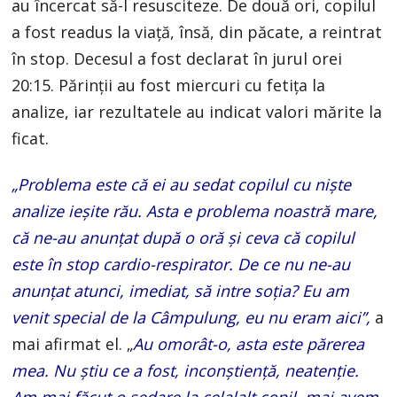
au încercat să-l resusciteze. De două ori, copilul
a fost readus la viaţă, însă, din păcate, a reintrat
în stop. Decesul a fost declarat în jurul orei
20:15. Părinţii au fost miercuri cu fetiţa la
analize, iar rezultatele au indicat valori mărite la
ficat.
„Problema este că ei au sedat copilul cu niște
analize ieșite rău. Asta e problema noastră mare,
că ne-au anunțat după o oră și ceva că copilul
este în stop cardio-respirator. De ce nu ne-au
anunțat atunci, imediat, să intre soția? Eu am
venit special de la Câmpulung, eu nu eram aici”,
a
mai afirmat el. „
Au omorât-o, asta este părerea
mea. Nu știu ce a fost, inconștiență, neatenție.
Am mai făcut o sedare la celalalt copil, mai avem