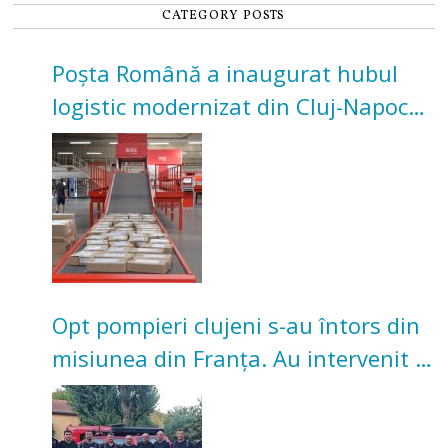
CATEGORY POSTS
Poșta Română a inaugurat hubul
logistic modernizat din Cluj-Napoca.
Investiție de 3 milioane de euro
Opt pompieri clujeni s-au întors din
misiunea din Franța. Au intervenit la
incendii de vegetație și pădure