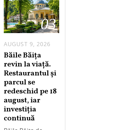
03
AUGUST 9, 2026
A
U
Băile Băița
G
revin la viață.
U
Restaurantul și
S
parcul se
T
redeschid pe 18
9
,
august, iar
2
investiția
0
continuă
2