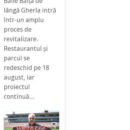
6
Băile Băița de
lângă Gherla intră
într-un amplu
proces de
revitalizare.
Restaurantul și
parcul se
redeschid pe 18
august, iar
proiectul
continuă…