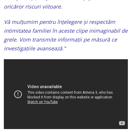
oricăror riscuri viitoare.
Vă mulțumim pentru înțelegere și respectăm
intimitatea familiei în aceste clipe inimaginabil de
grele. Vom transmite informații pe măsură ce
investigațiile avansează.”