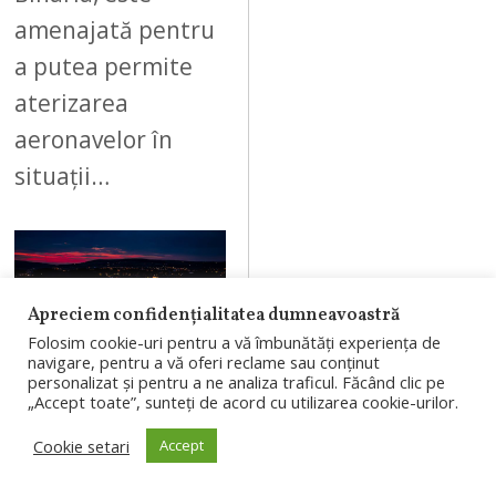
amenajată pentru
a putea permite
aterizarea
aeronavelor în
situații…
06
Apreciem confidențialitatea dumneavoastră
Folosim cookie-uri pentru a vă îmbunătăți experiența de
navigare, pentru a vă oferi reclame sau conținut
personalizat și pentru a ne analiza traficul. Făcând clic pe
„Accept toate”, sunteți de acord cu utilizarea cookie-urilor.
AUGUST 8, 2026
Cookie setari
Accept
PESTE 130.000
DE