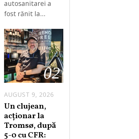
autosanitarei a
fost rănit la…
02
AUGUST 9, 2026
Un clujean,
acționar la
Tromsø, după
5-0 cu CFR: