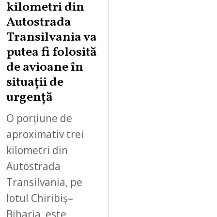
kilometri din
U
Autostrada
S
Transilvania va
T
putea fi folosită
8
,
de avioane în
2
situații de
0
urgență
2
6
O porțiune de
aproximativ trei
kilometri din
Autostrada
Transilvania, pe
lotul Chiribiș–
Biharia, este