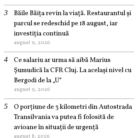
Băile Băița revin la viață. Restaurantul și
parcul se redeschid pe 18 august, iar
investiția continuă
august 9, 2026
Ce salariu ar urma să aibă Marius
Șumudică la CFR Cluj. La același nivel cu
Bergodi de la „U”
august 9, 2026
O porțiune de 3 kilometri din Autostrada
Transilvania va putea fi folosită de
avioane în situații de urgență
august 8, 2026