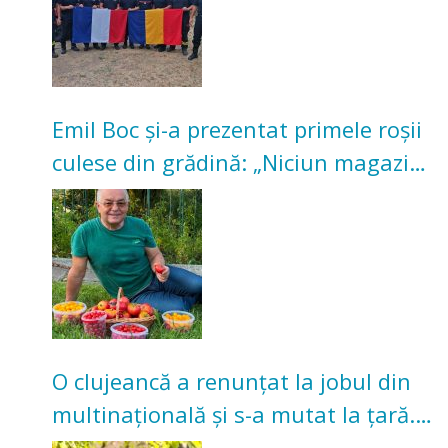
Emil Boc și-a prezentat primele roșii
culese din grădină: „Niciun magazin
nu poate oferi această satisfacție”
O clujeancă a renunțat la jobul din
multinațională și s-a mutat la țară.
Acum cultivă legume în grădina