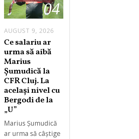
04
AUGUST 9, 2026
Ce salariu ar
urma să aibă
Marius
Șumudică la
CFR Cluj. La
același nivel cu
Bergodi de la
„U”
Marius Șumudică
ar urma să câștige