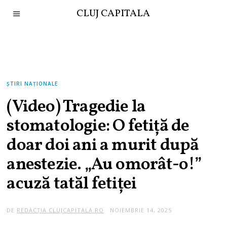
CLUJ CAPITALA
ȘTIRI NAȚIONALE
(Video) Tragedie la
stomatologie: O fetiță de
doar doi ani a murit după
anestezie. „Au omorât-o!”
acuză tatăl fetiței
DE
REDACȚIA CLUJCAPITALA.RO
NOIEMBRIE 14, 2025
N
O
I