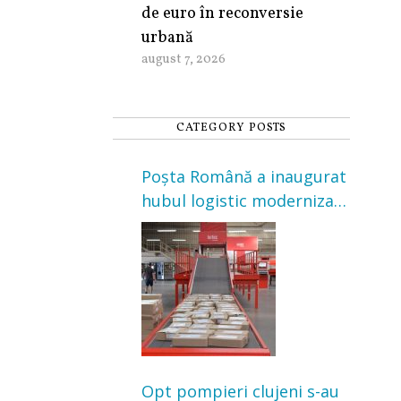
de euro în reconversie
urbană
august 7, 2026
CATEGORY POSTS
Poșta Română a inaugurat
hubul logistic modernizat
din Cluj-Napoca. Investiție
de 3 milioane de euro
Opt pompieri clujeni s-au