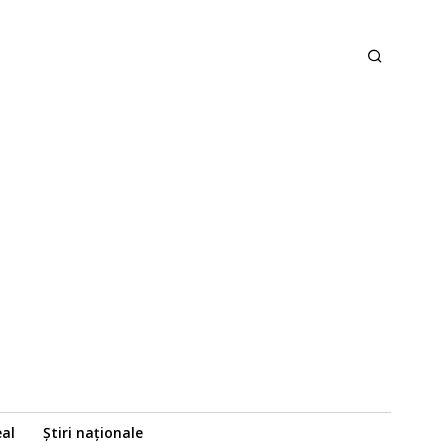
eal
Știri naționale