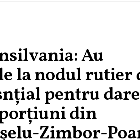
nsilvania: Au
le la nodul rutier 
snțial pentru dar
 porțiuni din
ășelu-Zimbor-Poa