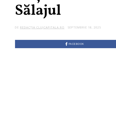
Sălajul
DE
REDACȚIA CLUJCAPITALA.RO
SEPTEMBRIE 18, 2025
FACEBOOK