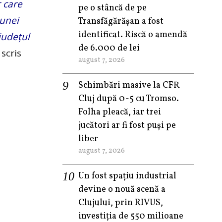
r care
pe o stâncă de pe
 unei
Transfăgărășan a fost
identificat. Riscă o amendă
județul
de 6.000 de lei
 scris
august 7, 2026
Schimbări masive la CFR
Cluj după 0-5 cu Tromso.
Folha pleacă, iar trei
jucători ar fi fost puși pe
liber
august 7, 2026
Un fost spațiu industrial
devine o nouă scenă a
Clujului, prin RIVUS,
investiția de 550 milioane