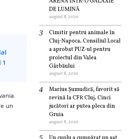
ARENA ÎNTR-O GALAXIE
DE LUMINĂ
august 8, 2026
Cimitir pentru animale în
Cluj-Napoca. Consiliul Local
a aprobat PUZ-ul pentru
proiectul din Valea
Gârbăului
august 8, 2026
Marius Șumudică, favorit să
vania.
revină la CFR Cluj. Cinci
re un
jucători ar putea pleca din
Gruia
august 8, 2026
Un cuplu a cumpărat un sat