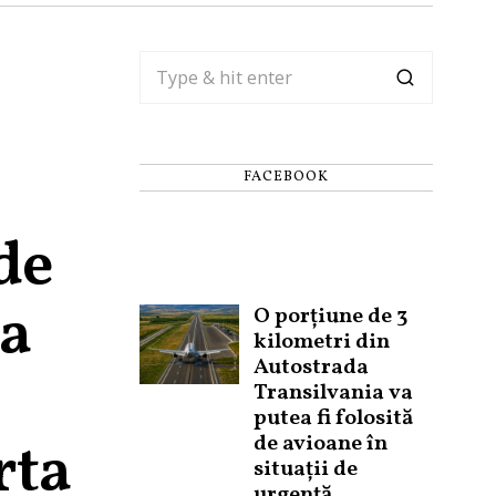
FACEBOOK
de
ea
O porțiune de 3
kilometri din
Autostrada
Transilvania va
putea fi folosită
de avioane în
rta
situații de
urgență