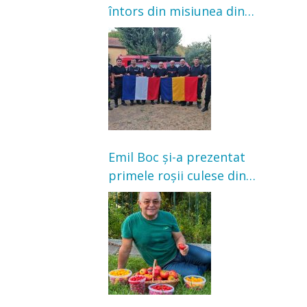
întors din misiunea din
Franța. Au intervenit la
incendii de vegetație și
pădure
Emil Boc și-a prezentat
primele roșii culese din
grădină: „Niciun magazin
nu poate oferi această
satisfacție”