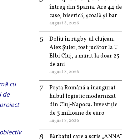
întreg din Spania. Are 44 de
case, biserică, școală și bar
august 8, 2026
Doliu în rugby-ul clujean.
Alex Șuler, fost jucător la U
Elbi Cluj, a murit la doar 25
de ani
august 8, 2026
rmă cu
Poșta Română a inaugurat
i de
hubul logistic modernizat
proiect
din Cluj-Napoca. Investiție
de 3 milioane de euro
august 8, 2026
obiectiv
Bărbatul care a scris „ANNA”