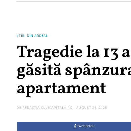
ȘTIRI DIN ARDEAL
Tragedie la 13 a
găsită spânzur
apartament
DE
REDACȚIA CLUJCAPITALA.RO
AUGUST 26, 2025
FACEBOOK