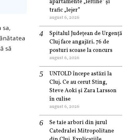
apartamente „ieftine” și
trafic „lejer”
august 6, 2026
 sa,
Spitalul Județean de Urgență
sănătatea
Cluj face angajări. 76 de
ră să
posturi scoase la concurs
august 6, 2026
UNTOLD începe astăzi la
Cluj. Ce au cerut Sting,
Steve Aoki și Zara Larsson
în culise
august 6, 2026
Se taie arbori din jurul
Catedralei Mitropolitane
din Cluj. Explicațiile