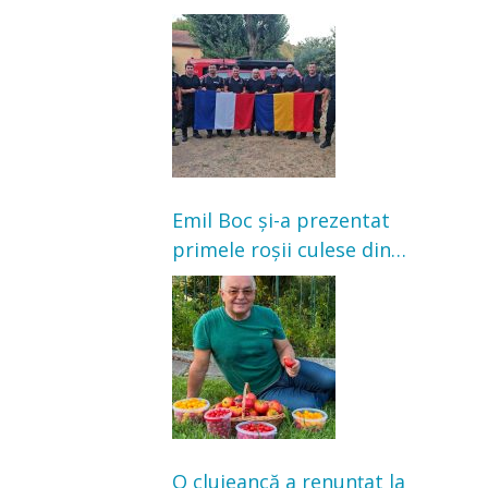
Franța. Au intervenit la
incendii de vegetație și
pădure
Emil Boc și-a prezentat
primele roșii culese din
grădină: „Niciun magazin
nu poate oferi această
satisfacție”
O clujeancă a renunțat la