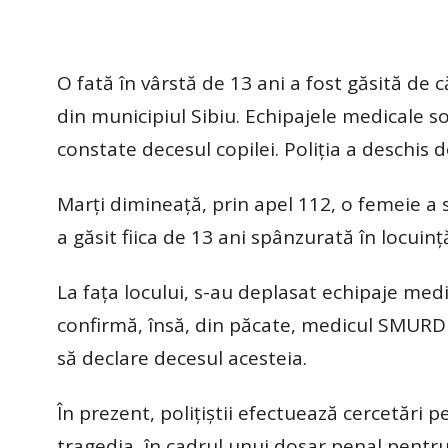
O fată în vârstă de 13 ani a fost găsită de
din municipiul Sibiu. Echipajele medicale so
constate decesul copilei. Poliţia a deschis 
Marţi dimineaţă, prin apel 112, o femeie a se
a găsit fiica de 13 ani spânzurată în locuinţ
La faţa locului, s-au deplasat echipaje medic
confirmă, însă, din păcate, medicul SMURD 
să declare decesul acesteia.
În prezent, polițiștii efectuează cercetări 
tragedia, în cadrul unui dosar penal pentru