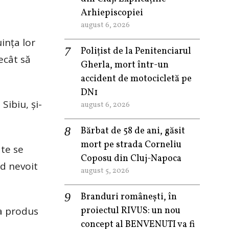
Arhiepiscopiei
august 6, 2026
inţa lor
Polițist de la Penitenciarul
ecât să
Gherla, mort într-un
accident de motocicletă pe
DN1
Sibiu, şi-
august 6, 2026
Bărbat de 58 de ani, găsit
mort pe strada Corneliu
ate se
Coposu din Cluj-Napoca
nd nevoit
august 5, 2026
Branduri românești, în
-a produs
proiectul RIVUS: un nou
concept al BENVENUTI va fi