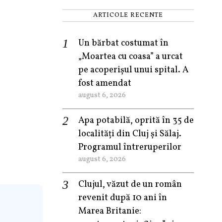
ARTICOLE RECENTE
Un bărbat costumat în
„Moartea cu coasa” a urcat
pe acoperișul unui spital. A
fost amendat
august 6, 2026
Apa potabilă, oprită în 35 de
localități din Cluj și Sălaj.
Programul întreruperilor
august 6, 2026
Clujul, văzut de un român
revenit după 10 ani în
Marea Britanie: