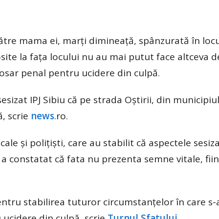
 către mama ei, marţi dimineaţă, spânzurată în locu
site la faţa locului nu au mai putut face altceva d
dosar penal pentru ucidere din culpă.
sizat IPJ Sibiu că pe strada Oştirii, din municipiul 
ă, scrie
news
.ro.
ale şi poliţişti, care au stabilit că aspectele sesiz
a constatat că fata nu prezenta semne vitale, fii
pentru stabilirea tuturor circumstanțelor în care s
 ucidere din culpă, scrie
Turnul Sfatului.