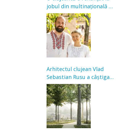
jobul din multinațională și
s-a mutat la țară. Acum
cultivă legume în grădina
bunicilor
Arhitectul clujean Vlad
Sebastian Rusu a câștigat
concursul pentru
transformarea Grădinii
Casei Universitarilor