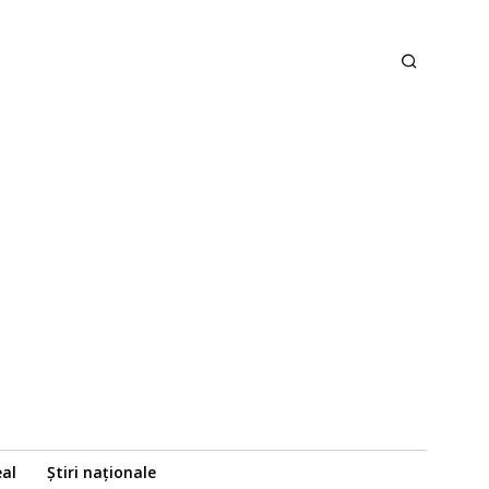
eal
Știri naționale