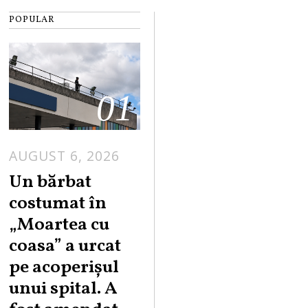
POPULAR
01
AUGUST 6, 2026
Un bărbat
costumat în
„Moartea cu
coasa” a urcat
pe acoperișul
unui spital. A