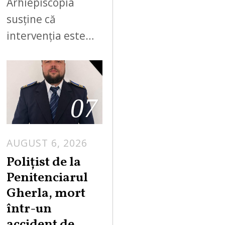
Arhiepiscopia
susține că
intervenția este…
07
AUGUST 6, 2026
Polițist de la
Penitenciarul
Gherla, mort
într-un
accident de