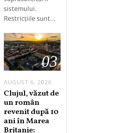
sistemului.
Restricțiile sunt…
03
AUGUST 6, 2026
Clujul, văzut de
un român
revenit după 10
ani în Marea
Britanie: