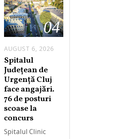
04
AUGUST 6, 2026
Spitalul
Județean de
Urgență Cluj
face angajări.
76 de posturi
scoase la
concurs
Spitalul Clinic