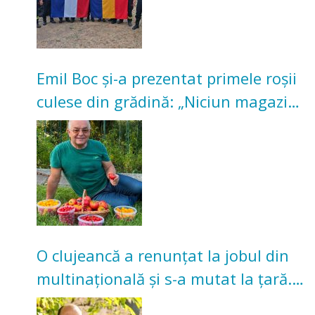
Emil Boc și-a prezentat primele roșii
culese din grădină: „Niciun magazin
nu poate oferi această satisfacție”
O clujeancă a renunțat la jobul din
multinațională și s-a mutat la țară.
Acum cultivă legume în grădina