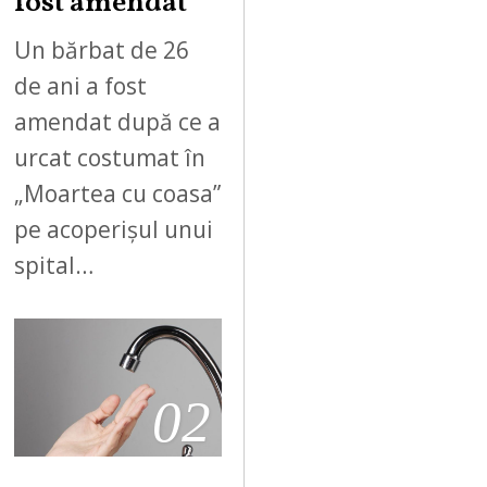
fost amendat
Un bărbat de 26
de ani a fost
amendat după ce a
urcat costumat în
„Moartea cu coasa”
pe acoperișul unui
spital…
02