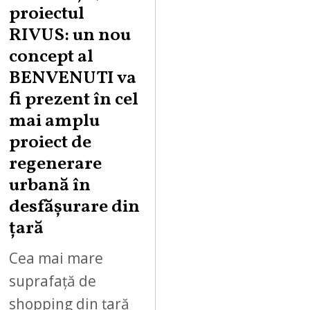
proiectul
RIVUS: un nou
concept al
BENVENUTI va
fi prezent în cel
mai amplu
proiect de
regenerare
urbană în
desfășurare din
țară
Cea mai mare
suprafață de
shopping din țară