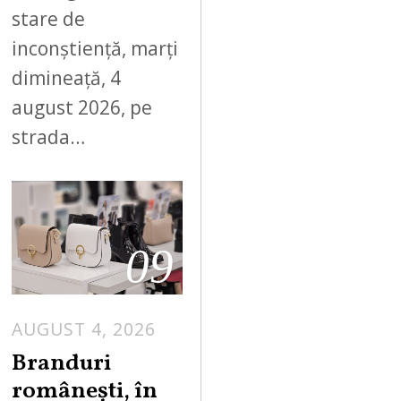
stare de
inconștiență, marți
dimineață, 4
august 2026, pe
strada…
09
AUGUST 4, 2026
Branduri
românești, în