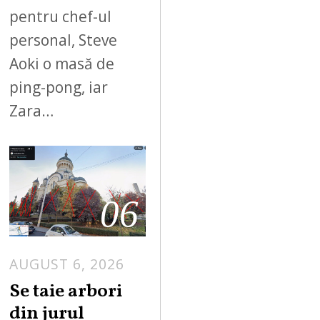
pentru chef-ul
personal, Steve
Aoki o masă de
ping-pong, iar
Zara…
06
AUGUST 6, 2026
Se taie arbori
din jurul