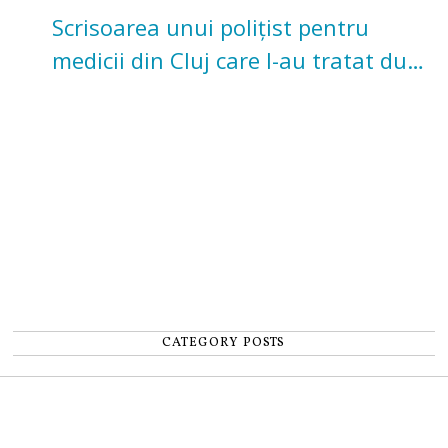
Scrisoarea unui polițist pentru
medicii din Cluj care l-au tratat după
un accident: „Nu m-am simțit un
număr”
CATEGORY POSTS