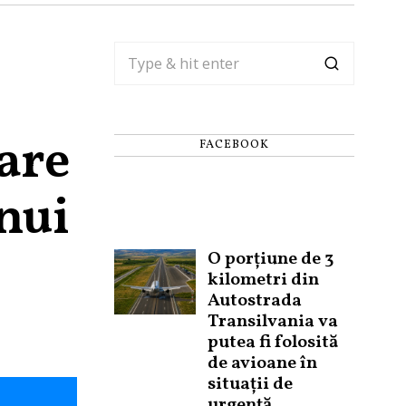
zare
FACEBOOK
unui
O porțiune de 3
kilometri din
Autostrada
Transilvania va
putea fi folosită
de avioane în
situații de
urgență