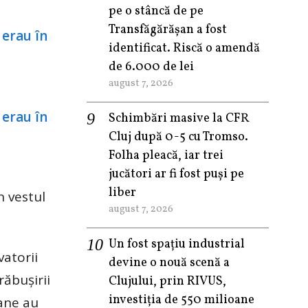
pe o stâncă de pe
Transfăgărășan a fost
identificat. Riscă o amendă
de 6.000 de lei
august 7, 2026
Schimbări masive la CFR
Cluj după 0-5 cu Tromso.
Folha pleacă, iar trei
jucători ar fi fost puși pe
liber
n vestul
august 7, 2026
Un fost spațiu industrial
vatorii
devine o nouă scenă a
răbușirii
Clujului, prin RIVUS,
investiția de 550 milioane
oane au