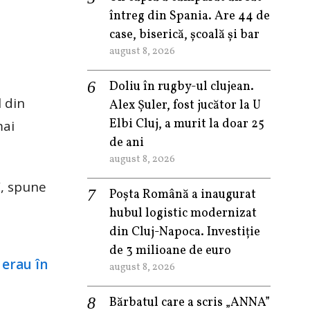
întreg din Spania. Are 44 de
case, biserică, școală și bar
august 8, 2026
Doliu în rugby-ul clujean.
l din
Alex Șuler, fost jucător la U
Elbi Cluj, a murit la doar 25
mai
de ani
august 8, 2026
”, spune
Poșta Română a inaugurat
hubul logistic modernizat
din Cluj-Napoca. Investiție
de 3 milioane de euro
august 8, 2026
Bărbatul care a scris „ANNA”