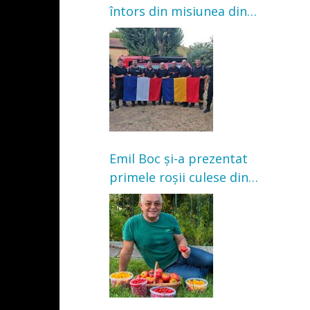
întors din misiunea din
Franța. Au intervenit la
incendii de vegetație și
pădure
Emil Boc și-a prezentat
primele roșii culese din
grădină: „Niciun magazin
nu poate oferi această
satisfacție”