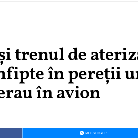
și trenul de ateri
nfipte în pereții 
 erau în avion
MESSENGER