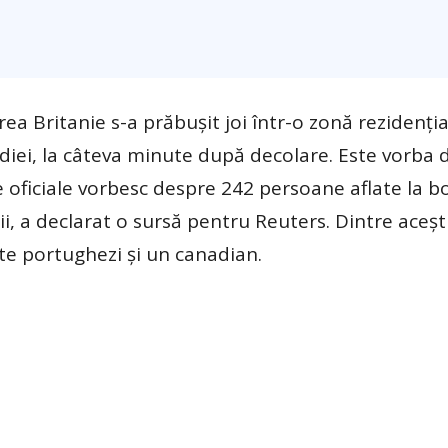
ea Britanie s-a prăbușit joi într-o zonă rezidenți
diei, la câteva minute după decolare. Este vorba 
e oficiale vorbesc despre 242 persoane aflate la b
i, a declarat o sursă pentru Reuters. Dintre aceşt
pte portughezi şi un canadian.