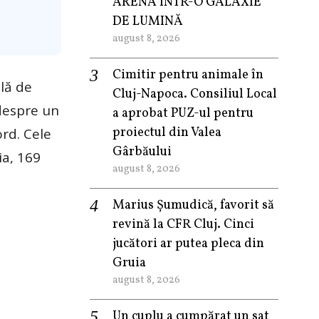
ARENA ÎNTR-O GALAXIE
DE LUMINĂ
august 8, 2026
Cimitir pentru animale în
ală de
Cluj-Napoca. Consiliul Local
despre un
a aprobat PUZ-ul pentru
proiectul din Valea
ord. Cele
Gârbăului
ia, 169
august 8, 2026
Marius Șumudică, favorit să
revină la CFR Cluj. Cinci
jucători ar putea pleca din
Gruia
august 8, 2026
Un cuplu a cumpărat un sat