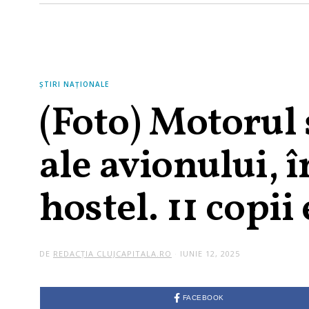
ȘTIRI NAȚIONALE
(Foto) Motorul 
ale avionului, î
hostel. 11 copii
DE
REDACȚIA CLUJCAPITALA.RO
IUNIE 12, 2025
FACEBOOK