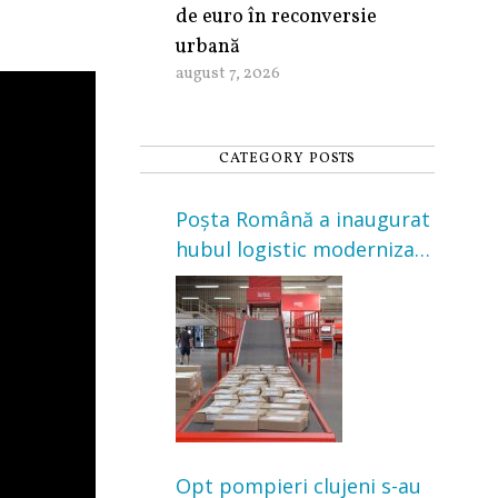
de euro în reconversie
urbană
august 7, 2026
CATEGORY POSTS
Poșta Română a inaugurat
hubul logistic modernizat
din Cluj-Napoca. Investiție
de 3 milioane de euro
Opt pompieri clujeni s-au