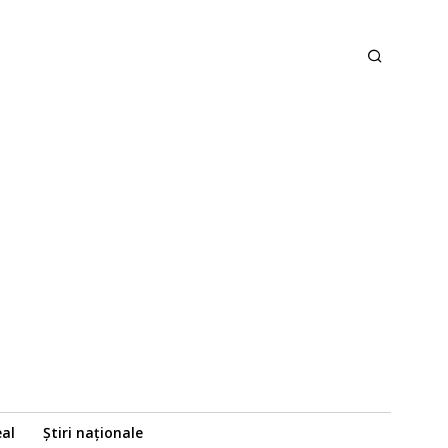
eal
Știri naționale