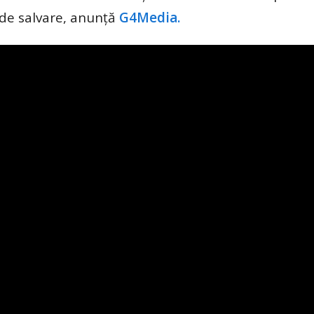
i de salvare, anunță
G4Media.