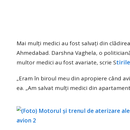
Mai mulți medici au fost salvați din clădire
Ahmedabad. Darshna Vaghela, o politiciană
multor medici au fost avariate, scrie S
tiril
„Eram în biroul meu din apropiere când avi
ea. „Am salvat mulți medici din apartamente