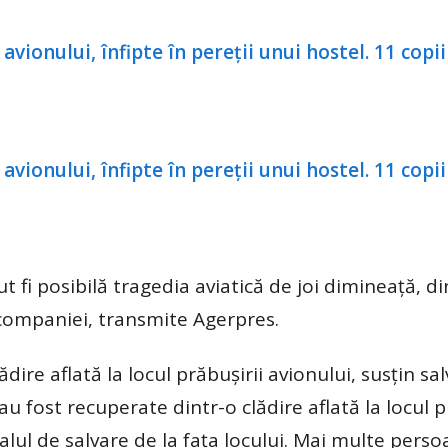
fi posibilă tragedia aviatică de joi dimineață, di
 companiei, transmite Agerpres.
ire aflată la locul prăbușirii avionului, susțin sal
u fost recuperate dintr-o clădire aflată la locul p
alul de salvare de la fața locului. Mai multe pers