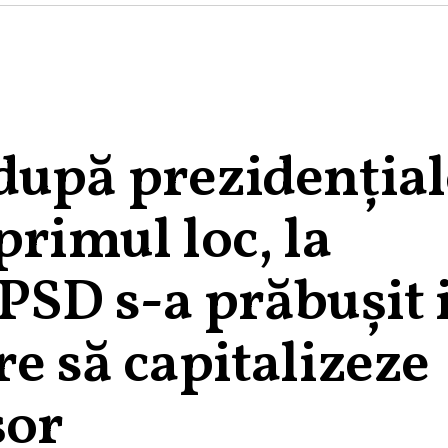
după prezidențial
primul loc, la
PSD s-a prăbușit 
re să capitalizeze
șor