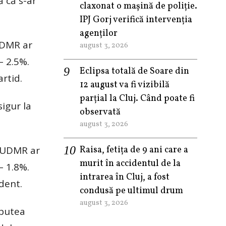
ă că s-ar
claxonat o mașină de poliție.
IPJ Gorj verifică intervenția
agenților
UDMR ar
august 3, 2026
– 2.5%.
Eclipsa totală de Soare din
rtid.
12 august va fi vizibilă
parțial la Cluj. Când poate fi
sigur la
observată
august 3, 2026
u UDMR ar
Raisa, fetița de 9 ani care a
murit în accidentul de la
– 1.8%.
intrarea în Cluj, a fost
dent.
condusă pe ultimul drum
august 3, 2026
 putea