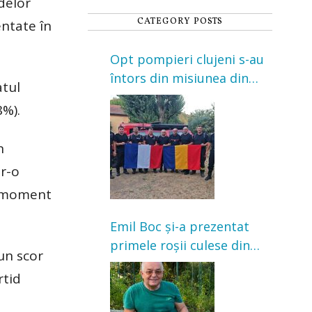
delor
CATEGORY POSTS
ntate în
Opt pompieri clujeni s-au
întors din misiunea din
atul
Franța. Au intervenit la
8%).
incendii de vegetație și
pădure
n
tr-o
st moment
Emil Boc și-a prezentat
primele roșii culese din
un scor
grădină: „Niciun magazin
rtid
nu poate oferi această
satisfacție”