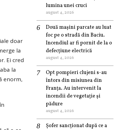
lumina unei cruci
august 4, 2026
Două mașini parcate au luat
foc pe o stradă din Baciu.
iale doar
Incendiul ar fi pornit de la o
merge la
defecțiune electrică
august 4, 2026
r. Ei cred
eaba la
Opt pompieri clujeni s-au
că enorm,
întors din misiunea din
Franța. Au intervenit la
incendii de vegetație și
pădure
în
august 4, 2026
Șofer sancționat după ce a