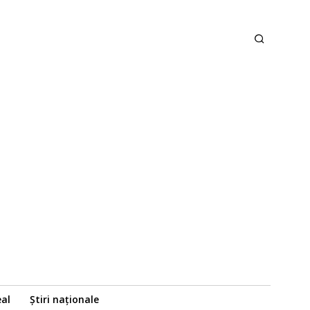
eal
Știri naționale