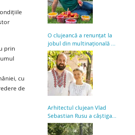
ondițiile
stor
O clujeancă a renunțat la
jobul din multinațională și
u prin
s-a mutat la țară. Acum
olumul
cultivă legume în grădina
bunicilor
-
âniei, cu
credere de
Arhitectul clujean Vlad
Sebastian Rusu a câștigat
concursul pentru
transformarea Grădinii