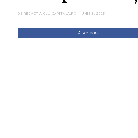
DE
REDACȚIA CLUJCAPITALA.RO
IUNIE 3, 2025
I
U
N
I
E
FACEBOOK
3
,
2
0
2
5