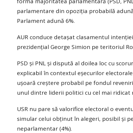
forma majoritatea parlamentară (PSD, PNL,
parlamentare din opoziția probabilă adună
Parlament adună 6%.
AUR conduce detașat clasamentul intenției 
prezidențial George Simion pe teritoriul Rom
PSD și PNL și dispută al doilea loc cu scor
explicabil în contextul eșecurilor electorale
ușoară creștere probabil pe fondul revenirii
unul dintre liderii politici cu cel mai ridica
USR nu pare să valorifice electoral o even
simular celui obținut în alegeri, posibil și
neparlamentar (4%).