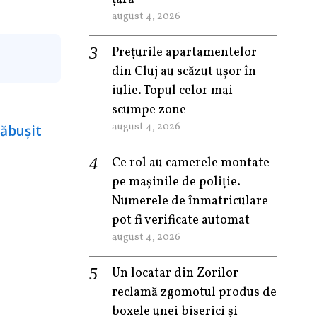
august 4, 2026
Prețurile apartamentelor
din Cluj au scăzut ușor în
iulie. Topul celor mai
scumpe zone
august 4, 2026
Ce rol au camerele montate
pe mașinile de poliție.
Numerele de înmatriculare
pot fi verificate automat
august 4, 2026
Un locatar din Zorilor
reclamă zgomotul produs de
boxele unei biserici și