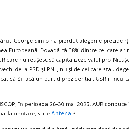
rut. George Simion a pierdut alegerile prezidenț
iunea Europeană. Dovadă că 38% dintre cei care ar 
USR care nu reușesc să capitalizeze valul pro-Nicușo
 vechi de la PSD și PNL, nu și de cei care stau deg
cât să-și facă un partid prezidențial, USR îl încur
 INSCOP, în perioada 26-30 mai 2025, AUR conduce 
 parlamentare, scrie
Antena
3.