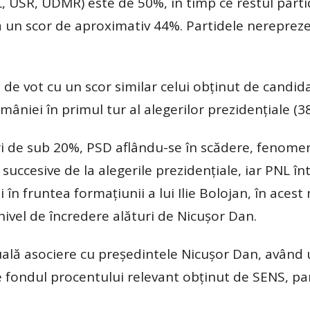
 USR, UDMR) este de 50%, în timp ce restul parti
 un scor de aproximativ 44%. Partidele nerepreze
de vot cu un scor similar celui obținut de candid
âniei în primul tur al alegerilor prezidențiale (3
uri de sub 20%, PSD aflându-se în scădere, fenome
 succesive de la alegerile prezidențiale, iar PNL în
 în fruntea formațiunii a lui Ilie Bolojan, în ace
t nivel de încredere alături de Nicușor Dan.
tuală asociere cu președintele Nicușor Dan, având 
 pe fondul procentului relevant obținut de SENS, pa