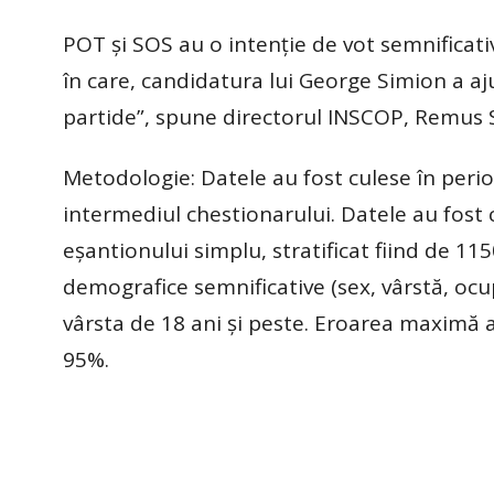
POT și SOS au o intenție de vot semnificativ
în care, candidatura lui George Simion a aj
partide”, spune directorul INSCOP, Remus S
Metodologie: Datele au fost culese în peri
intermediul chestionarului. Datele au fost 
eșantionului simplu, stratificat fiind de 11
demografice semnificative (sex, vârstă, ocu
vârsta de 18 ani și peste. Eroarea maximă 
95%.