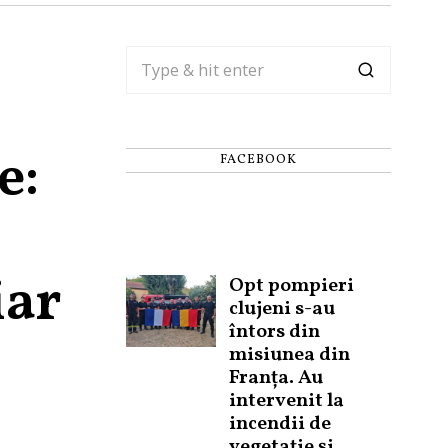
e:
FACEBOOK
iar
Opt pompieri
clujeni s-au
întors din
misiunea din
Franța. Au
intervenit la
incendii de
vegetație și