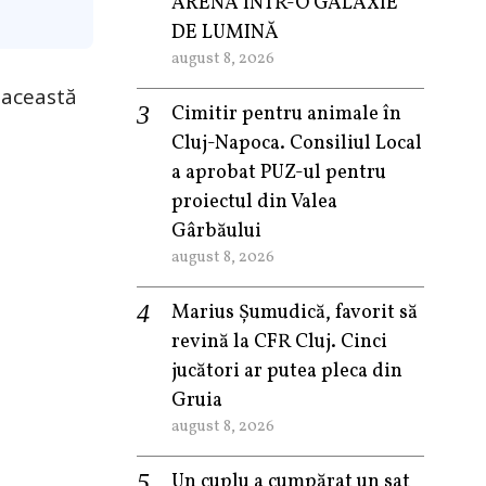
ARENA ÎNTR-O GALAXIE
DE LUMINĂ
august 8, 2026
 această
Cimitir pentru animale în
Cluj-Napoca. Consiliul Local
a aprobat PUZ-ul pentru
proiectul din Valea
Gârbăului
august 8, 2026
Marius Șumudică, favorit să
revină la CFR Cluj. Cinci
jucători ar putea pleca din
Gruia
august 8, 2026
Un cuplu a cumpărat un sat