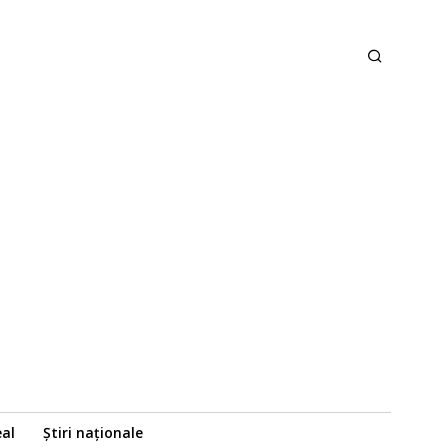
eal
Știri naționale