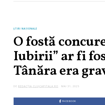
ȘTIRI NAȚIONALE
O fostă concure
Iubirii” ar fi f
Tânăra era gra
DE
REDACȚIA CLUJCAPITALA.RO
MAI 31, 2025
M
A
I
3
1
FACEBOOK
,