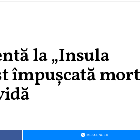
ntă la „Insula
ost împușcată mort
vidă
MESSENGER