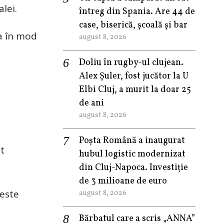
lei.
întreg din Spania. Are 44 de
case, biserică, școală și bar
ta în mod
august 8, 2026
Doliu în rugby-ul clujean.
Alex Șuler, fost jucător la U
Elbi Cluj, a murit la doar 25
de ani
august 8, 2026
Poșta Română a inaugurat
st
hubul logistic modernizat
din Cluj-Napoca. Investiție
de 3 milioane de euro
 este
august 8, 2026
Bărbatul care a scris „ANNA”