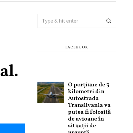
FACEBOOK
al.
O porțiune de 3
kilometri din
Autostrada
Transilvania va
putea fi folosită
de avioane în
situații de
urgență