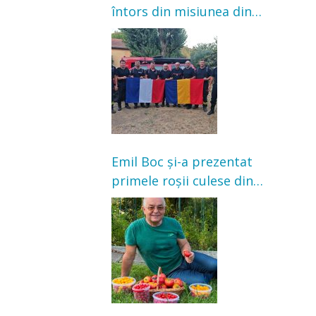
întors din misiunea din
Franța. Au intervenit la
incendii de vegetație și
pădure
Emil Boc și-a prezentat
primele roșii culese din
grădină: „Niciun magazin
nu poate oferi această
satisfacție”