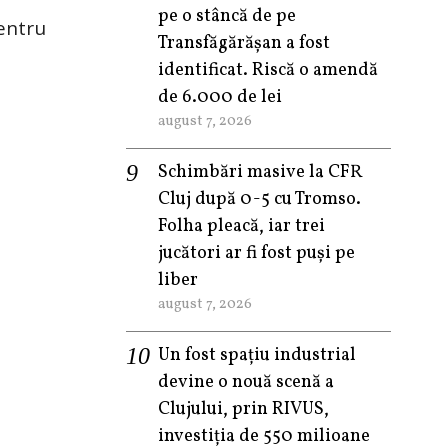
pe o stâncă de pe
pentru
Transfăgărășan a fost
identificat. Riscă o amendă
de 6.000 de lei
august 7, 2026
Schimbări masive la CFR
Cluj după 0-5 cu Tromso.
Folha pleacă, iar trei
jucători ar fi fost puși pe
liber
august 7, 2026
Un fost spațiu industrial
devine o nouă scenă a
Clujului, prin RIVUS,
investiția de 550 milioane