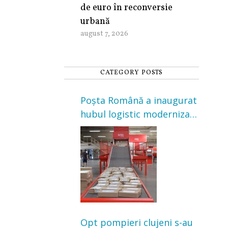
de euro în reconversie
urbană
august 7, 2026
CATEGORY POSTS
Poșta Română a inaugurat
hubul logistic modernizat
din Cluj-Napoca. Investiție
de 3 milioane de euro
Opt pompieri clujeni s-au