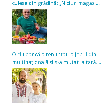
culese din grădină: „Niciun magazin
nu poate oferi această satisfacție”
O clujeancă a renunțat la jobul din
multinațională și s-a mutat la țară.
Acum cultivă legume în grădina
bunicilor