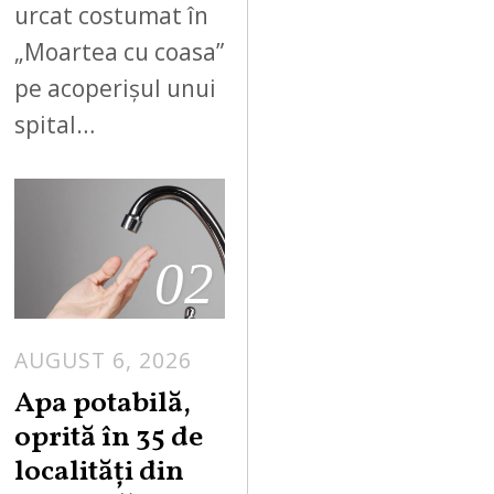
urcat costumat în
„Moartea cu coasa”
pe acoperișul unui
spital…
02
AUGUST 6, 2026
Apa potabilă,
oprită în 35 de
localități din