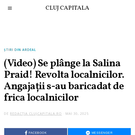
CLUJ CAPITALA
ȘTIRI DIN ARDEAL
(Video) Se plânge la Salina
Praid! Revolta localnicilor.
Angajații s-au baricadat de
frica localnicilor
DE
REDACȚIA CLUJCAPITALA.RO
MAI 30, 2025
FACEBOOK
MESSENGER