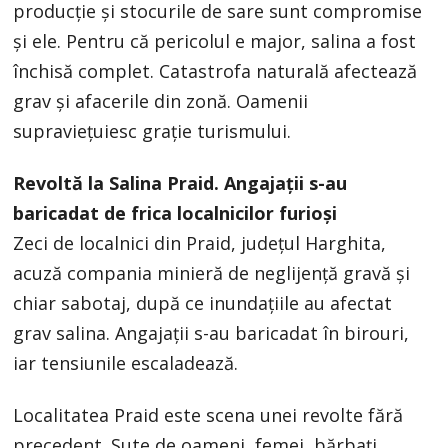
producţie şi stocurile de sare sunt compromise
şi ele. Pentru că pericolul e major, salina a fost
închisă complet. Catastrofa naturală afectează
grav şi afacerile din zonă. Oamenii
supravieţuiesc graţie turismului.
Revoltă la Salina Praid. Angajații s-au
baricadat de frica localnicilor furioși
Zeci de localnici din Praid, județul Harghita,
acuză compania minieră de neglijență gravă și
chiar sabotaj, după ce inundațiile au afectat
grav salina. Angajații s-au baricadat în birouri,
iar tensiunile escaladează.
Localitatea Praid este scena unei revolte fără
precedent. Sute de oameni, femei, bărbați,