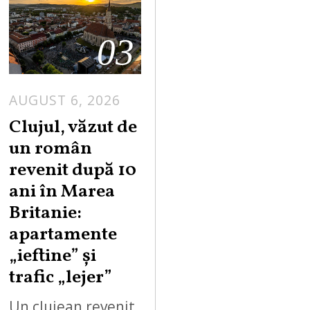
03
AUGUST 6, 2026
Clujul, văzut de
un român
revenit după 10
ani în Marea
Britanie:
apartamente
„ieftine” și
trafic „lejer”
Un clujean revenit