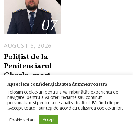
07
AUGUST 6, 2026
Polițist de la
Penitenciarul
Gherla, mort
într-un
Apreciem confidențialitatea dumneavoastră
accident de
Folosim cookie-uri pentru a vă îmbunătăți experiența de
navigare, pentru a vă oferi reclame sau conținut
motocicletă pe
personalizat și pentru a ne analiza traficul. Făcând clic pe
„Accept toate”, sunteți de acord cu utilizarea cookie-urilor.
DN1
Cookie setari
Accept
Un polițist de