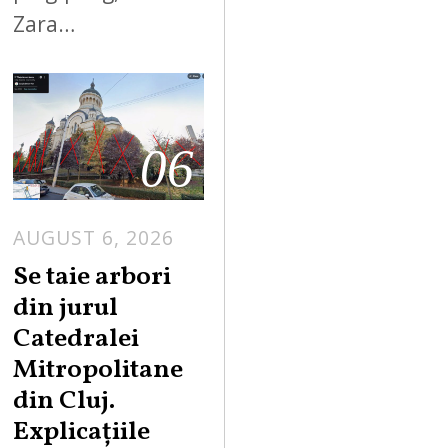
Zara…
06
AUGUST 6, 2026
Se taie arbori
din jurul
Catedralei
Mitropolitane
din Cluj.
Explicațiile