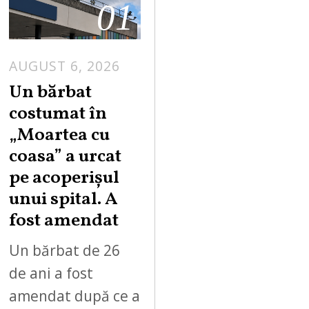
01
AUGUST 6, 2026
Un bărbat
costumat în
„Moartea cu
coasa” a urcat
pe acoperișul
unui spital. A
fost amendat
Un bărbat de 26
de ani a fost
amendat după ce a