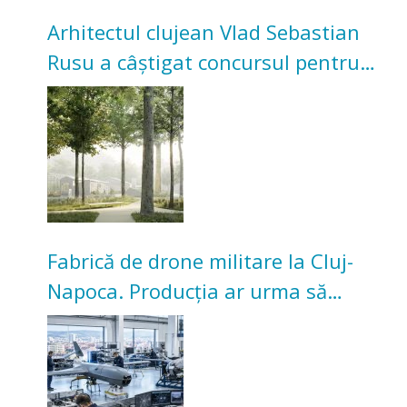
Arhitectul clujean Vlad Sebastian
Rusu a câștigat concursul pentru
transformarea Grădinii Casei
Universitarilor
Fabrică de drone militare la Cluj-
Napoca. Producția ar urma să
înceapă în toamna acestui an