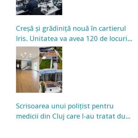
Creșă și grădiniță nouă în cartierul
Iris. Unitatea va avea 120 de locuri
pentru copii
Scrisoarea unui polițist pentru
medicii din Cluj care l-au tratat după
un accident: „Nu m-am simțit un
număr”