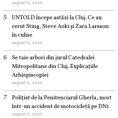
august 6, 2026
UNTOLD începe astăzi la Cluj. Ce au
cerut Sting, Steve Aoki și Zara Larsson
în culise
august 6, 2026
Se taie arbori din jurul Catedralei
Mitropolitane din Cluj. Explicațiile
Arhiepiscopiei
august 6, 2026
Polițist de la Penitenciarul Gherla, mort
într-un accident de motocicletă pe DN1
august 6, 2026