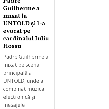
Padre
U
Guilherme a
S
mixat la
T
UNTOLD și l-a
1
0
evocat pe
,
cardinalul Iuliu
2
Hossu
0
2
Padre Guilherme a
6
mixat pe scena
principală a
UNTOLD, unde a
combinat muzica
electronică și
mesajele