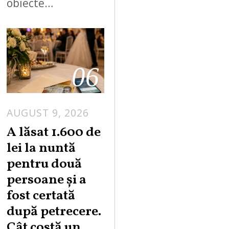
obiecte…
06
AUGUST 9, 2026
A lăsat 1.600 de
lei la nuntă
pentru două
persoane și a
fost certată
după petrecere.
Cât costă un