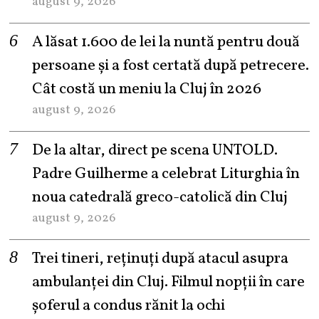
august 9, 2026
A lăsat 1.600 de lei la nuntă pentru două
persoane și a fost certată după petrecere.
Cât costă un meniu la Cluj în 2026
august 9, 2026
De la altar, direct pe scena UNTOLD.
Padre Guilherme a celebrat Liturghia în
noua catedrală greco-catolică din Cluj
august 9, 2026
Trei tineri, reținuți după atacul asupra
ambulanței din Cluj. Filmul nopții în care
șoferul a condus rănit la ochi