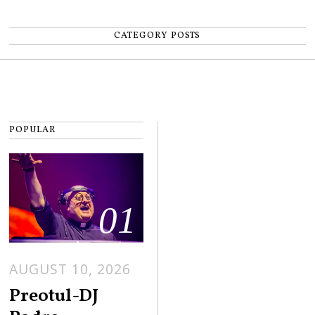
CATEGORY POSTS
POPULAR
01
AUGUST 10, 2026
A
U
Preotul-DJ
G