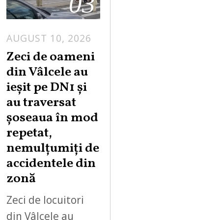
03
AUGUST 10, 2026
A
U
Zeci de oameni
G
din Vâlcele au
U
ieșit pe DN1 și
S
au traversat
T
șoseaua în mod
1
0
repetat,
,
nemulțumiți de
2
accidentele din
0
zonă
2
6
Zeci de locuitori
din Vâlcele au