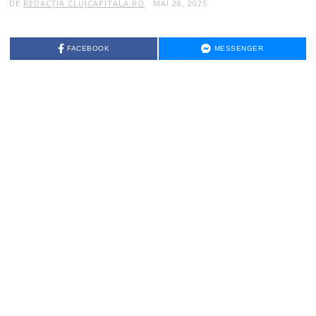
DE
REDACȚIA CLUJCAPITALA.RO
MAI 28, 2025
FACEBOOK
MESSENGER