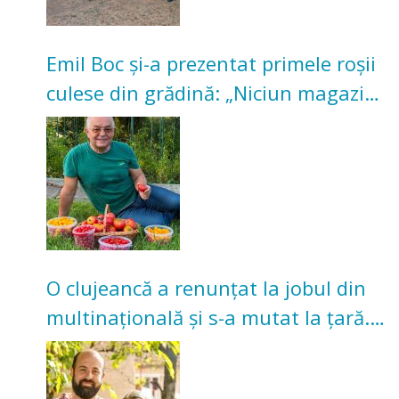
Emil Boc și-a prezentat primele roșii
culese din grădină: „Niciun magazin
nu poate oferi această satisfacție”
O clujeancă a renunțat la jobul din
multinațională și s-a mutat la țară.
Acum cultivă legume în grădina
bunicilor