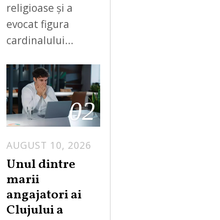
religioase și a
evocat figura
cardinalului…
02
AUGUST 10, 2026
Unul dintre
marii
angajatori ai
Clujului a