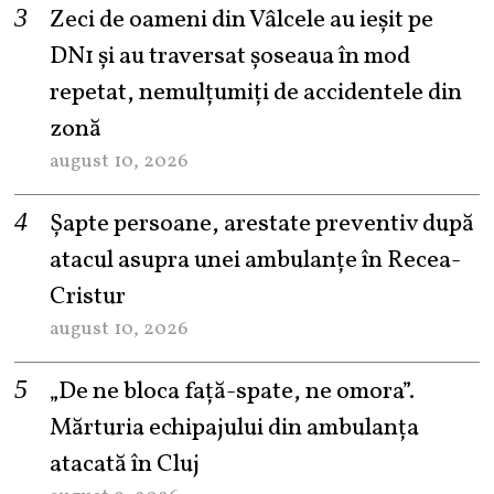
Zeci de oameni din Vâlcele au ieșit pe
DN1 și au traversat șoseaua în mod
repetat, nemulțumiți de accidentele din
zonă
august 10, 2026
Șapte persoane, arestate preventiv după
atacul asupra unei ambulanțe în Recea-
Cristur
august 10, 2026
„De ne bloca față-spate, ne omora”.
Mărturia echipajului din ambulanța
atacată în Cluj