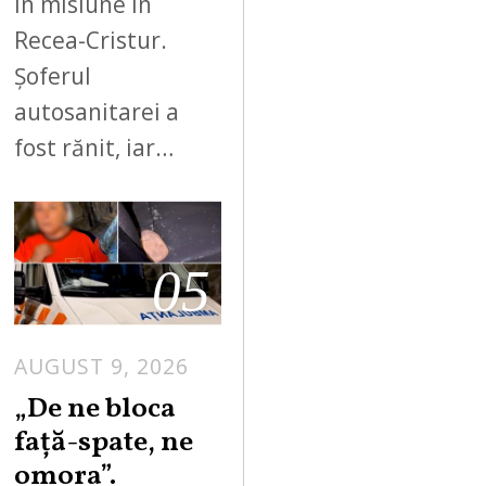
în misiune în
Recea-Cristur.
Șoferul
autosanitarei a
fost rănit, iar…
05
AUGUST 9, 2026
„De ne bloca
față-spate, ne
omora”.