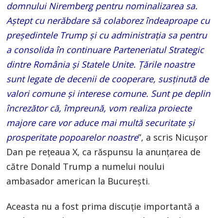
domnului Niremberg pentru nominalizarea sa.
Aştept cu nerăbdare să colaborez îndeaproape cu
preşedintele Trump şi cu administraţia sa pentru
a consolida în continuare Parteneriatul Strategic
dintre România şi Statele Unite. Ţările noastre
sunt legate de decenii de cooperare, susţinută de
valori comune şi interese comune. Sunt pe deplin
încrezător că, împreună, vom realiza proiecte
majore care vor aduce mai multă securitate şi
prosperitate popoarelor noastre
”, a scris Nicuşor
Dan pe reţeaua X, ca răspunsu la anunțarea de
către Donald Trump a numelui noului
ambasador american la București.
Aceasta nu a fost prima discuție importantă a