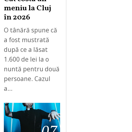
meniu la Cluj
în 2026
O tânără spune că
a fost mustrată
după ce a lăsat
1.600 de lei la o
nuntă pentru două
persoane. Cazul
a…
07