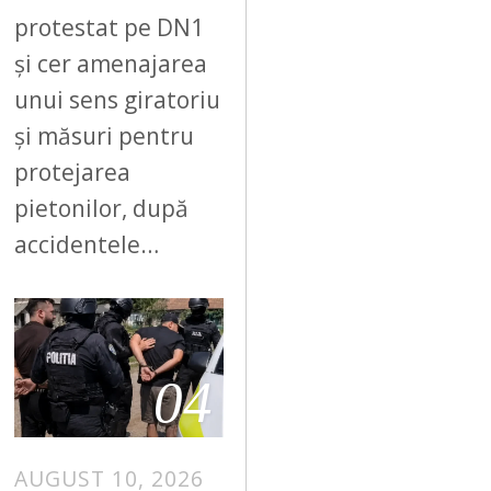
protestat pe DN1
și cer amenajarea
unui sens giratoriu
și măsuri pentru
protejarea
pietonilor, după
accidentele…
04
AUGUST 10, 2026