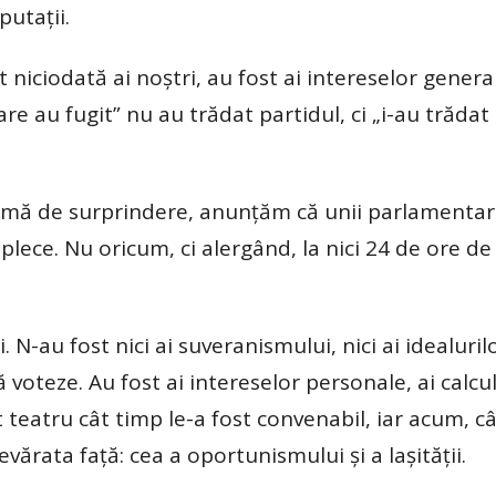
utații.
niciodată ai noștri, au fost ai intereselor genera
re au fugit” nu au trădat partidul, ci „i-au trădat
rmă de surprindere, anunțăm că unii parlamentari
plece. Nu oricum, ci alergând, la nici 24 de ore de 
 N-au fost nici ai suveranismului, nici ai idealuri
voteze. Au fost ai intereselor personale, ai calcu
cat teatru cât timp le-a fost convenabil, iar acum, 
evărata față: cea a oportunismului și a lașității.