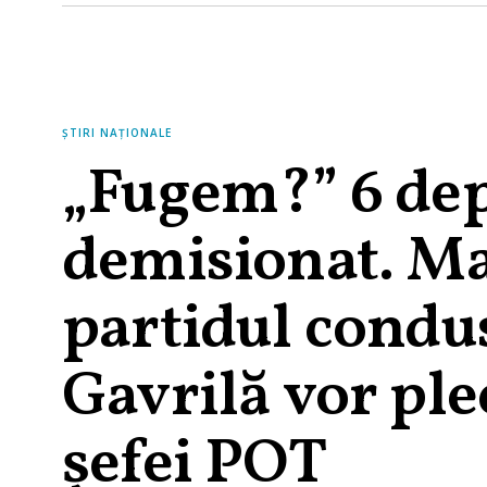
ȘTIRI NAȚIONALE
„Fugem?” 6 dep
demisionat. Ma
partidul condu
Gavrilă vor ple
șefei POT