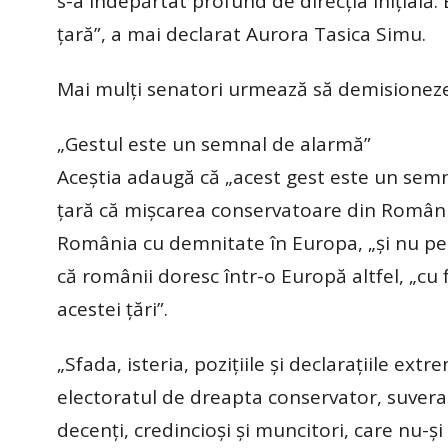
s-a îndepărtat profund de direcția inițială
țară”, a mai declarat Aurora Tasica Simu.
Mai mulți senatori urmează să demisioneze 
„Gestul este un semnal de alarmă”
Aceștia adaugă că „acest gest este un semn
ţară că mişcarea conservatoare din România
România cu demnitate în Europa, „şi nu pen
că românii doresc într-o Europă altfel, „cu 
acestei ţări”.
„Sfada, isteria, pozițiile și declarațiile e
electoratul de dreapta conservator, suveran
decenți, credincioși și muncitori, care nu-și