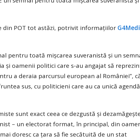
. E un semnal pentru toată mișcarea suveranistă și
din POT tot astăzi, potrivit informațiilor
G4Medi
al pentru toată mişcarea suveranistă şi un semna
 şi oamenii politici care s-au angajat să reprezin
tru a deraia parcursul european al României”, că
fruntea sus, cu politicieni care au ca unică agendă
xtremiste sunt exact ceea ce dezgustă și dezamăgeșt
ist – un electorat format, în principal, din oame
 mai doresc ca țara să fie secătuită de un stat