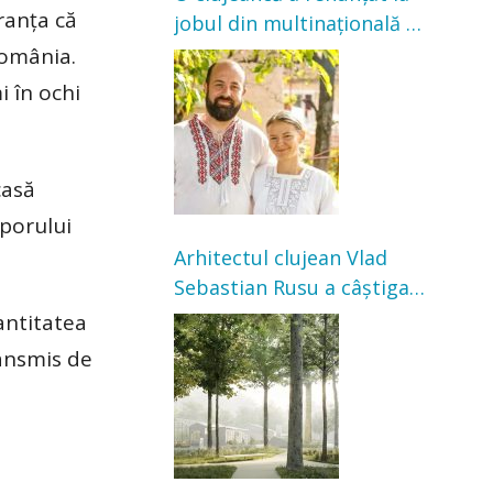
ranța că
jobul din multinațională și
s-a mutat la țară. Acum
România.
cultivă legume în grădina
i în ochi
bunicilor
casă
oporului
Arhitectul clujean Vlad
Sebastian Rusu a câștigat
concursul pentru
antitatea
transformarea Grădinii
ransmis de
Casei Universitarilor