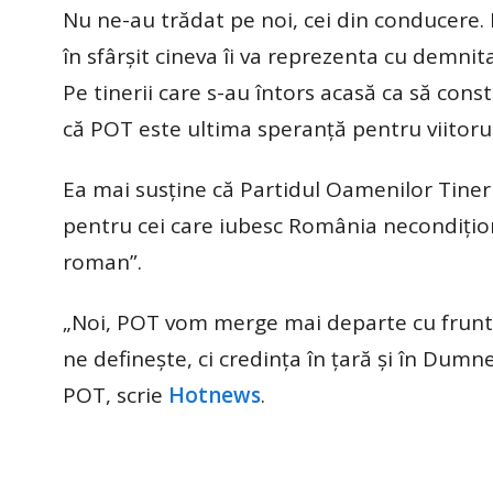
Nu ne-au trădat pe noi, cei din conducere. 
în sfârșit cineva îi va reprezenta cu demnit
Pe tinerii care s-au întors acasă ca să cons
că POT este ultima speranță pentru viitorul 
Ea mai susține că Partidul Oamenilor Tineri
pentru cei care iubesc România necondiționa
roman”.
„Noi, POT vom merge mai departe cu fruntea
ne definește, ci credința în țară și în Dum
POT, scrie
Hotnews
.