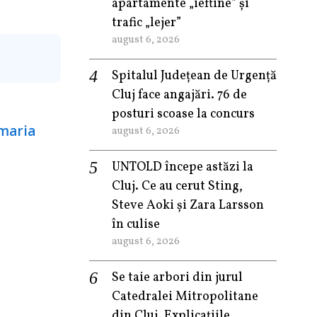
apartamente „ieftine” și
trafic „lejer”
august 6, 2026
Spitalul Județean de Urgență
Cluj face angajări. 76 de
posturi scoase la concurs
august 6, 2026
UNTOLD începe astăzi la
Cluj. Ce au cerut Sting,
Steve Aoki și Zara Larsson
în culise
august 6, 2026
Se taie arbori din jurul
Catedralei Mitropolitane
din Cluj. Explicațiile