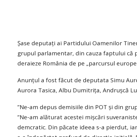
Șase deputați ai Partidului Oamenilor Tiner
grupul parlamentar, din cauza faptului că pa
deraieze România de pe „parcursul europe
Anunțul a fost făcut de deputata Simu Aur
Aurora Tasica, Albu Dumitrița, Andrușcă Luc
”Ne-am depus demisiile din POT și din gru
”Ne-am alăturat acestei mișcări suveranist
demcratic. Din păcate ideea s-a pierdut, iar