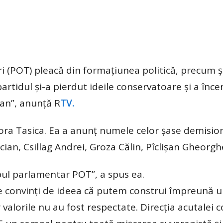
i (POT) pleacă din formațiunea politică, precum ș
rtidul și-a pierdut ideile conservatoare și a înce
an”, anunță R
TV.
ora Tasica. Ea a anunț numele celor șase demisio
ian, Csillag Andrei, Groza Călin, Pîclișan Gheorgh
pul parlamentar POT”, a spus ea.
e convinți de ideea că putem construi împreună u
 valorile nu au fost respectate. Direcția acutalei 