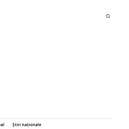
eal
Știri naționale