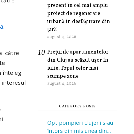
 către
prezent în cel mai amplu
proiect de regenerare
urbană în desfășurare din
a.
țară
august 4, 2026
Prețurile apartamentelor
l către
din Cluj au scăzut ușor în
te
iulie. Topul celor mai
 înţeleg
scumpe zone
 interesul
august 4, 2026
CATEGORY POSTS
e
ni
Opt pompieri clujeni s-au
întors din misiunea din