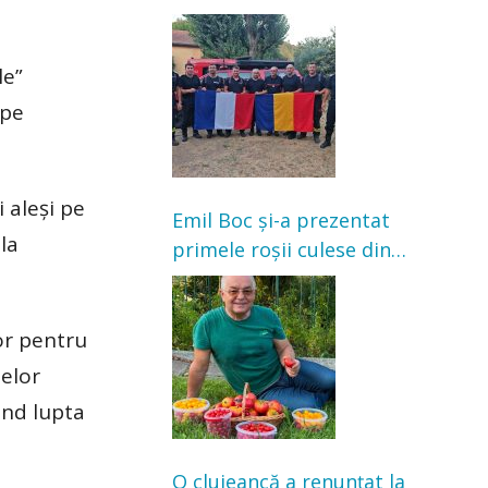
Franța. Au intervenit la
incendii de vegetație și
le”
pădure
 pe
 aleși pe
Emil Boc și-a prezentat
la
primele roșii culese din
grădină: „Niciun magazin
nu poate oferi această
satisfacție”
lor pentru
lelor
când lupta
O clujeancă a renunțat la