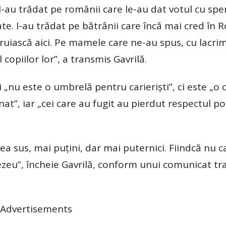
I-au trădat pe românii care le-au dat votul cu spe
ate. I-au trădat pe bătrânii care încă mai cred în 
truiască aici. Pe mamele care ne-au spus, cu lacrim
copiilor lor”, a transmis Gavrilă.
 „nu este o umbrelă pentru carieriști”, ci este „o 
t”, iar „cei care au fugit au pierdut respectul p
 sus, mai puțini, dar mai puternici. Fiindcă nu c
nezeu”, încheie Gavrilă, conform unui comunicat t
Advertisements