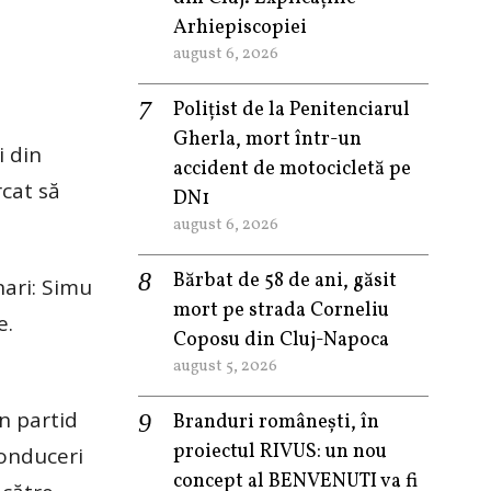
Arhiepiscopiei
august 6, 2026
Polițist de la Penitenciarul
Gherla, mort într-un
i din
accident de motocicletă pe
rcat să
DN1
august 6, 2026
Bărbat de 58 de ani, găsit
nari: Simu
mort pe strada Corneliu
e.
Coposu din Cluj-Napoca
august 5, 2026
n partid
Branduri românești, în
proiectul RIVUS: un nou
conduceri
concept al BENVENUTI va fi