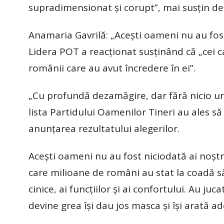
supradimensionat și corupt”, mai susțin dep
Anamaria Gavrilă: „Acești oameni nu au fost 
Lidera POT a reacționat susținând că „cei ca
românii care au avut încredere în ei”.
„Cu profundă dezamăgire, dar fără nicio u
lista Partidului Oamenilor Tineri au ales să 
anunțarea rezultatului alegerilor.
Acești oameni nu au fost niciodată ai noștri.
care milioane de români au stat la coadă să 
cinice, ai funcțiilor și ai confortului. Au ju
devine grea își dau jos masca și își arată ad