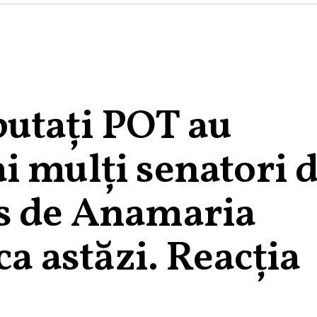
utați POT au
i mulți senatori 
s de Anamaria
ca astăzi. Reacția