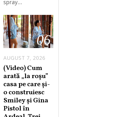
spray…
06
AUGUST 7, 2026
(Video) Cum
arată „la roşu”
casa pe care şi-
o construiesc
Smiley şi Gina
Pistol în
Ardeal. Trei