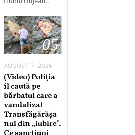
clubul clujean…
05
AUGUST 7, 2026
A
U
(Video) Poliția
G
îl caută pe
U
bărbatul care a
S
vandalizat
T
Transfăgărășa
7
,
nul din „iubire”.
2
Ce sancțiuni