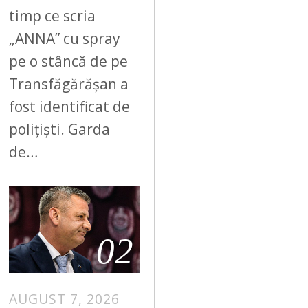
timp ce scria
„ANNA” cu spray
pe o stâncă de pe
Transfăgărășan a
fost identificat de
polițiști. Garda
de…
02
AUGUST 7, 2026