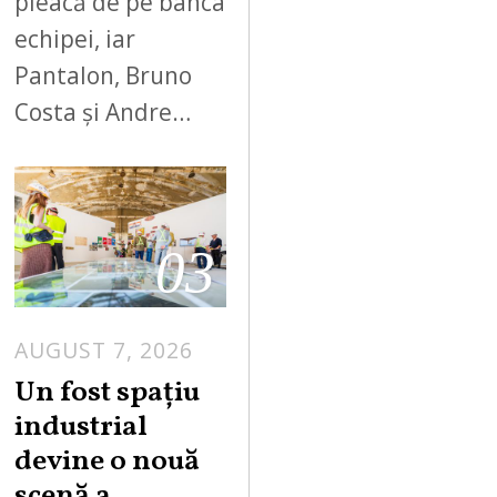
pleacă de pe banca
echipei, iar
Pantalon, Bruno
Costa și Andre…
03
AUGUST 7, 2026
Un fost spațiu
industrial
devine o nouă
scenă a