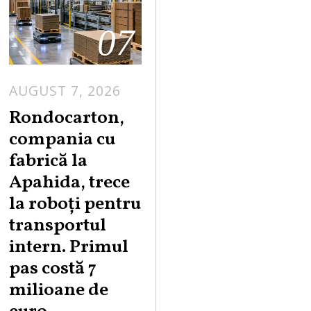
07
AUGUST 7, 2026
A
U
Rondocarton,
G
compania cu
U
fabrică la
S
Apahida, trece
T
la roboți pentru
7
,
transportul
2
intern. Primul
0
pas costă 7
2
milioane de
6