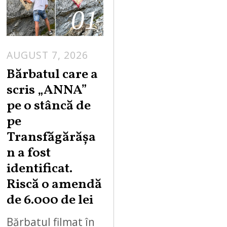
01
AUGUST 7, 2026
Bărbatul care a
scris „ANNA”
pe o stâncă de
pe
Transfăgărășa
n a fost
identificat.
Riscă o amendă
de 6.000 de lei
Bărbatul filmat în