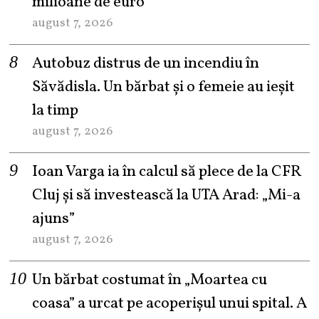
milioane de euro
august 7, 2026
Autobuz distrus de un incendiu în
Săvădisla. Un bărbat și o femeie au ieșit
la timp
august 7, 2026
Ioan Varga ia în calcul să plece de la CFR
Cluj și să investească la UTA Arad: „Mi-a
ajuns”
august 7, 2026
Un bărbat costumat în „Moartea cu
coasa” a urcat pe acoperișul unui spital. A