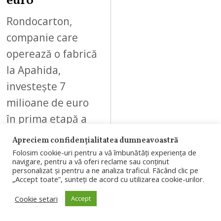
euro
Rondocarton,
companie care
operează o fabrică
la Apahida,
investește 7
milioane de euro
în prima etapă a
unui sistem de
Apreciem confidențialitatea dumneavoastră
automatizare a…
Folosim cookie-uri pentru a vă îmbunătăți experiența de
navigare, pentru a vă oferi reclame sau conținut
personalizat și pentru a ne analiza traficul. Făcând clic pe
„Accept toate”, sunteți de acord cu utilizarea cookie-urilor.
Cookie setari
Accept