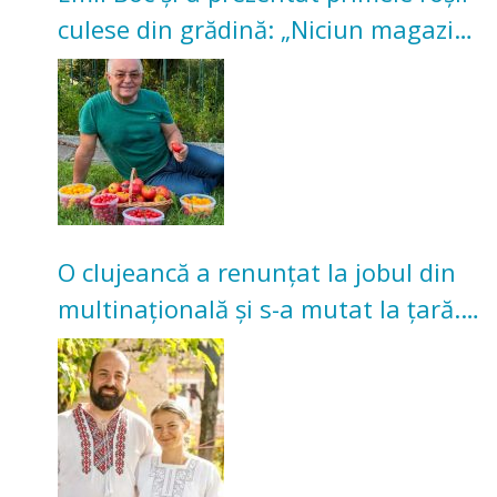
culese din grădină: „Niciun magazin
nu poate oferi această satisfacție”
O clujeancă a renunțat la jobul din
multinațională și s-a mutat la țară.
Acum cultivă legume în grădina
bunicilor