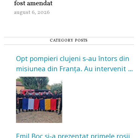
fost amendat
august 6, 2026
CATEGORY POSTS
Opt pompieri clujeni s-au întors din
misiunea din Franța. Au intervenit la
incendii de vegetație și pădure
Emil Boc și-a prezentat primele roșii