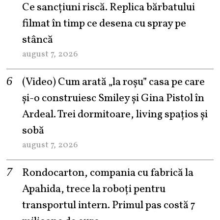
Ce sancțiuni riscă. Replica bărbatului
filmat în timp ce desena cu spray pe
stâncă
august 7, 2026
(Video) Cum arată „la roşu” casa pe care
şi-o construiesc Smiley şi Gina Pistol în
Ardeal. Trei dormitoare, living spațios și
sobă
august 7, 2026
Rondocarton, compania cu fabrică la
Apahida, trece la roboți pentru
transportul intern. Primul pas costă 7