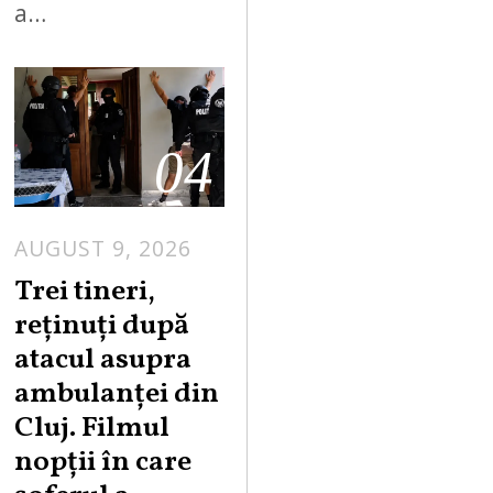
a…
04
AUGUST 9, 2026
Trei tineri,
reținuți după
atacul asupra
ambulanței din
Cluj. Filmul
nopții în care