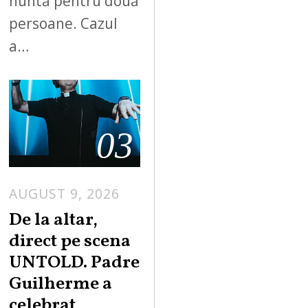
nuntă pentru două
persoane. Cazul
a…
03
AUGUST 9, 2026
De la altar,
direct pe scena
UNTOLD. Padre
Guilherme a
celebrat