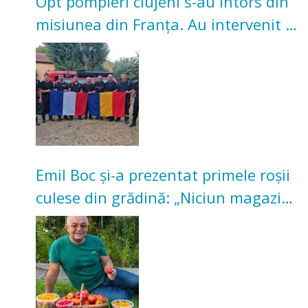
Opt pompieri clujeni s-au întors din
misiunea din Franța. Au intervenit la
incendii de vegetație și pădure
Emil Boc și-a prezentat primele roșii
culese din grădină: „Niciun magazin
nu poate oferi această satisfacție”