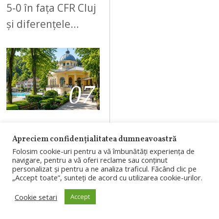
5-0 în fața CFR Cluj
și diferențele…
07
AUGUST 9, 2026
A
Apreciem confidențialitatea dumneavoastră
U
Băile Băița
Folosim cookie-uri pentru a vă îmbunătăți experiența de
G
revin la viață.
navigare, pentru a vă oferi reclame sau conținut
U
personalizat și pentru a ne analiza traficul. Făcând clic pe
Restaurantul și
„Accept toate”, sunteți de acord cu utilizarea cookie-urilor.
S
parcul se
T
Cookie setari
Accept
redeschid pe 18
9