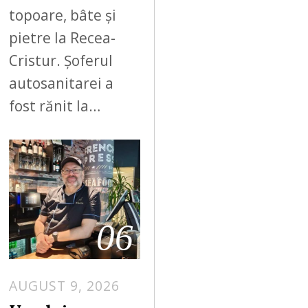
topoare, bâte și
pietre la Recea-
Cristur. Șoferul
autosanitarei a
fost rănit la…
06
AUGUST 9, 2026