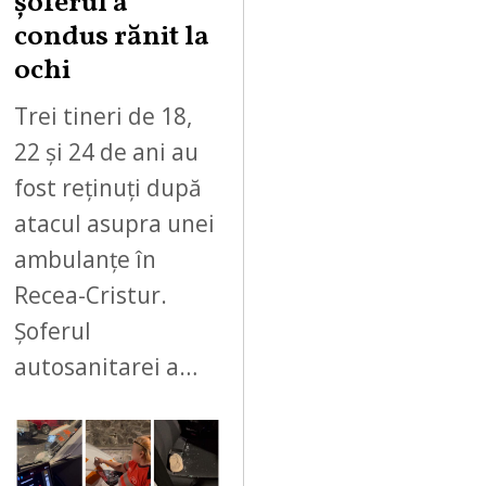
șoferul a
condus rănit la
ochi
Trei tineri de 18,
22 și 24 de ani au
fost reținuți după
atacul asupra unei
ambulanțe în
Recea-Cristur.
Șoferul
autosanitarei a…