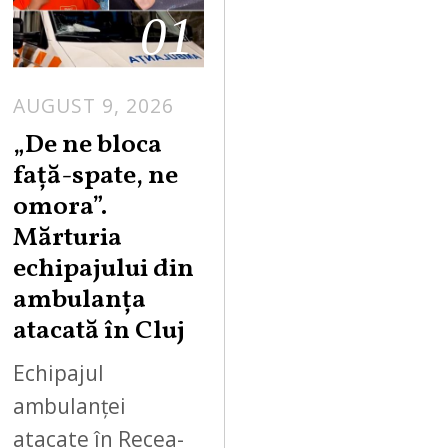
01
AUGUST 9, 2026
„De ne bloca
față-spate, ne
omora”.
Mărturia
echipajului din
ambulanța
atacată în Cluj
Echipajul
ambulanței
atacate în Recea-