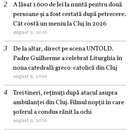
A lăsat 1.600 de lei la nuntă pentru două
persoane și a fost certată după petrecere.
Cât costă un meniu la Cluj în 2026
august 9, 2026
De la altar, direct pe scena UNTOLD.
Padre Guilherme a celebrat Liturghia în
noua catedrală greco-catolică din Cluj
august 9, 2026
Trei tineri, reținuți după atacul asupra
ambulanței din Cluj. Filmul nopții în care
șoferul a condus rănit la ochi
august 9, 2026