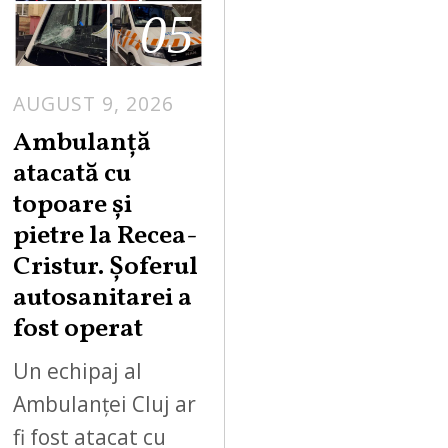
05
AUGUST 9, 2026
Ambulanță
atacată cu
topoare și
pietre la Recea-
Cristur. Șoferul
autosanitarei a
fost operat
Un echipaj al
Ambulanței Cluj ar
fi fost atacat cu