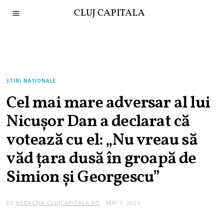
CLUJ CAPITALA
ȘTIRI NAȚIONALE
Cel mai mare adversar al lui
Nicușor Dan a declarat că
votează cu el: „Nu vreau să
văd țara dusă în groapă de
Simion și Georgescu”
DE
REDACȚIA CLUJCAPITALA.RO
MAI 7, 2025