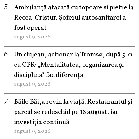
Ambulanță atacată cu topoare și pietre la
Recea-Cristur. Șoferul autosanitarei a
fost operat
august 9, 2026
Un clujean, acționar la Tromsø, după 5-0
cu CFR: „Mentalitatea, organizarea și
disciplina” fac diferența
august 9, 2026
Băile Băița revin la viață. Restaurantul și
parcul se redeschid pe 18 august, iar
investiția continuă
august 9, 2026