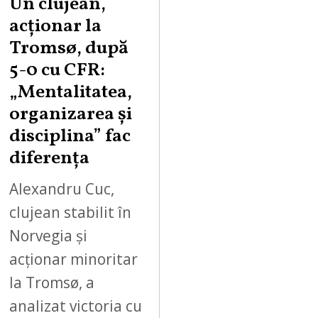
Un clujean,
acționar la
Tromsø, după
5-0 cu CFR:
„Mentalitatea,
organizarea și
disciplina” fac
diferența
Alexandru Cuc,
clujean stabilit în
Norvegia și
acționar minoritar
la Tromsø, a
analizat victoria cu