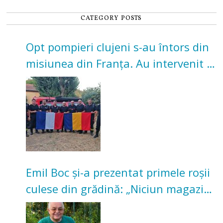
CATEGORY POSTS
Opt pompieri clujeni s-au întors din
misiunea din Franța. Au intervenit la
incendii de vegetație și pădure
Emil Boc și-a prezentat primele roșii
culese din grădină: „Niciun magazin
nu poate oferi această satisfacție”