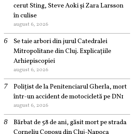
cerut Sting, Steve Aoki și Zara Larsson
în culise
august 6, 2026
Se taie arbori din jurul Catedralei
Mitropolitane din Cluj. Explicațiile
Arhiepiscopiei
august 6, 2026
Polițist de la Penitenciarul Gherla, mort
într-un accident de motocicletă pe DN1
august 6, 2026
Bărbat de 58 de ani, găsit mort pe strada
Corneliu Coposu din Cluj-Napoca