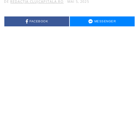
DE
REDACȚIA CLUJCAPITALA.RO
MAI 5, 2025
FACEBOOK
MESSENGER