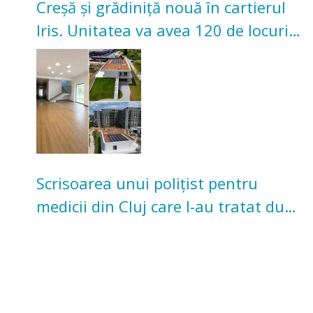
Creșă și grădiniță nouă în cartierul
Iris. Unitatea va avea 120 de locuri
pentru copii
Scrisoarea unui polițist pentru
medicii din Cluj care l-au tratat după
un accident: „Nu m-am simțit un
număr”