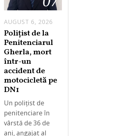
07
AUGUST 6, 2026
Polițist de la
Penitenciarul
Gherla, mort
într-un
accident de
motocicletă pe
DN1
Un polițist de
penitenciare în
vârstă de 36 de
ani, angajat al