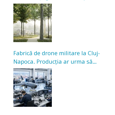
transformarea Grădinii Casei
Universitarilor
Fabrică de drone militare la Cluj-
Napoca. Producția ar urma să
înceapă în toamna acestui an