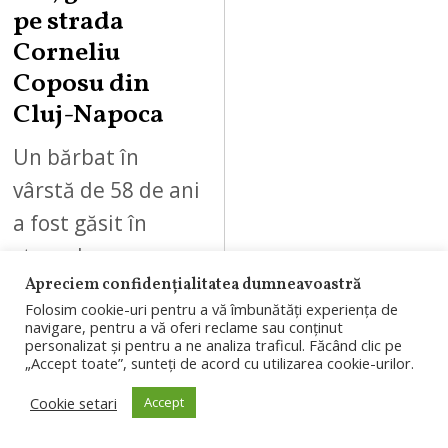
pe strada
Corneliu
Coposu din
Cluj-Napoca
Un bărbat în
vârstă de 58 de ani
a fost găsit în
stare de
Apreciem confidențialitatea dumneavoastră
inconștiență, marți
Folosim cookie-uri pentru a vă îmbunătăți experiența de
dimineață, 4
navigare, pentru a vă oferi reclame sau conținut
personalizat și pentru a ne analiza traficul. Făcând clic pe
august 2026, pe
„Accept toate”, sunteți de acord cu utilizarea cookie-urilor.
strada…
Cookie setari
Accept