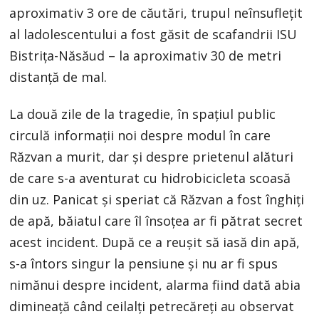
aproximativ 3 ore de căutări, trupul neînsuflețit
al ladolescentului a fost găsit de scafandrii ISU
Bistrița-Năsăud – la aproximativ 30 de metri
distanță de mal.
La două zile de la tragedie, în spațiul public
circulă informații noi despre modul în care
Răzvan a murit, dar și despre prietenul alături
de care s-a aventurat cu hidrobicicleta scoasă
din uz. Panicat și speriat că Răzvan a fost înghiți
de apă, băiatul care îl însoțea ar fi pătrat secret
acest incident. După ce a reușit să iasă din apă,
s-a întors singur la pensiune și nu ar fi spus
nimănui despre incident, alarma fiind dată abia
dimineață când ceilalți petrecăreți au observat