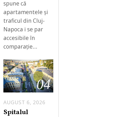
spune că
apartamentele și
traficul din Cluj-
Napoca i se par
accesibile în
comparație…
04
AUGUST 6, 2026
Spitalul