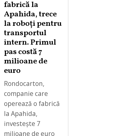
fabrică la
S
Apahida, trece
T
la roboți pentru
7
,
transportul
2
intern. Primul
0
pas costă 7
2
milioane de
6
euro
Rondocarton,
companie care
operează o fabrică
la Apahida,
investește 7
milioane de euro