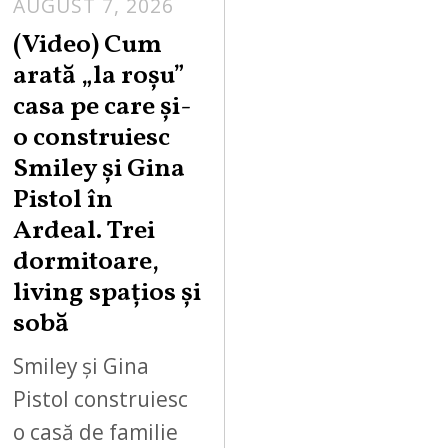
AUGUST 7, 2026
(Video) Cum
arată „la roşu”
casa pe care şi-
o construiesc
Smiley şi Gina
Pistol în
Ardeal. Trei
dormitoare,
living spațios și
sobă
Smiley și Gina
Pistol construiesc
o casă de familie