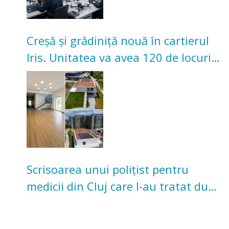
Creșă și grădiniță nouă în cartierul
Iris. Unitatea va avea 120 de locuri
pentru copii
Scrisoarea unui polițist pentru
medicii din Cluj care l-au tratat după
un accident: „Nu m-am simțit un
număr”