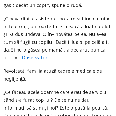
găsit decât un copil”, spune o rudă.
„Cineva dintre asistente, nora mea fiind cu mine
în telefon, ţipa foarte tare la ea că a luat copilul
şi l-a dus undeva. O învinovăţea pe ea. Nu avea
cum să fugă cu copilul. Dacă îl lua şi pe celălalt,
da. Şi nu o găsea pe mamă”, a declarat bunica,
potrivit
Observator
.
Revoltată, familia acuză cadrele medicale de
neglijenţă.
„Ce făceau acele doamne care erau de serviciu
când s-a furat copilul? De ce nu ne dau
informaţii să ştim şi noi? Este o pază la poartă.
După jumătate de oră a coborât un doctor şi mi-