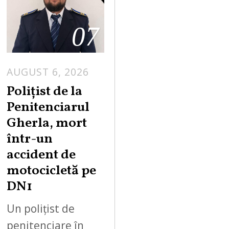
07
AUGUST 6, 2026
Polițist de la
Penitenciarul
Gherla, mort
într-un
accident de
motocicletă pe
DN1
Un polițist de
penitenciare în