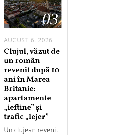
03
AUGUST 6, 2026
Clujul, văzut de
un român
revenit după 10
ani în Marea
Britanie:
apartamente
„ieftine” și
trafic „lejer”
Un clujean revenit