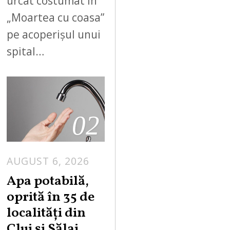
urcat costumat în
„Moartea cu coasa”
pe acoperișul unui
spital…
02
AUGUST 6, 2026
Apa potabilă,
oprită în 35 de
localități din
Cluj și Sălaj.