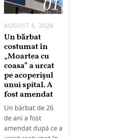
01
AUGUST 6, 2026
Un bărbat
costumat în
„Moartea cu
coasa” a urcat
pe acoperișul
unui spital. A
fost amendat
Un bărbat de 26
de ani a fost
amendat după ce a