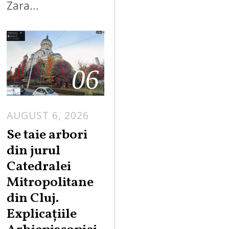
Zara…
06
AUGUST 6, 2026
Se taie arbori
din jurul
Catedralei
Mitropolitane
din Cluj.
Explicațiile