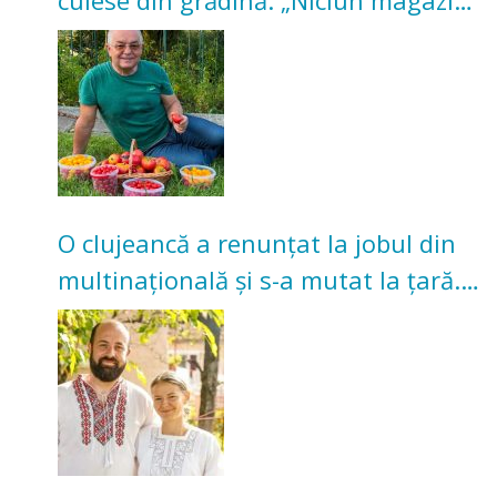
nu poate oferi această satisfacție”
O clujeancă a renunțat la jobul din
multinațională și s-a mutat la țară.
Acum cultivă legume în grădina
bunicilor