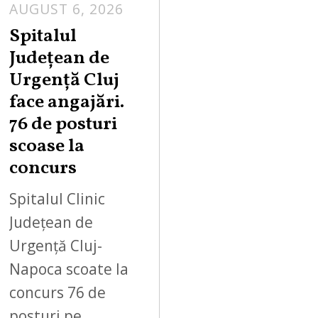
AUGUST 6, 2026
Spitalul
Județean de
Urgență Cluj
face angajări.
76 de posturi
scoase la
concurs
Spitalul Clinic
Județean de
Urgență Cluj-
Napoca scoate la
concurs 76 de
posturi pe