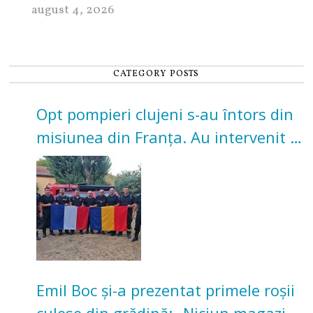
august 4, 2026
CATEGORY POSTS
Opt pompieri clujeni s-au întors din
misiunea din Franța. Au intervenit la
incendii de vegetație și pădure
Emil Boc și-a prezentat primele roșii
culese din grădină: „Niciun magazin