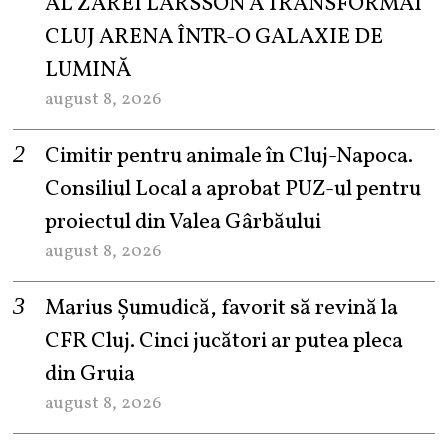
AL ZAREI LARSSON A TRANSFORMAT
CLUJ ARENA ÎNTR-O GALAXIE DE
LUMINĂ
august 8, 2026
Cimitir pentru animale în Cluj-Napoca.
Consiliul Local a aprobat PUZ-ul pentru
proiectul din Valea Gârbăului
august 8, 2026
Marius Șumudică, favorit să revină la
CFR Cluj. Cinci jucători ar putea pleca
din Gruia
august 8, 2026