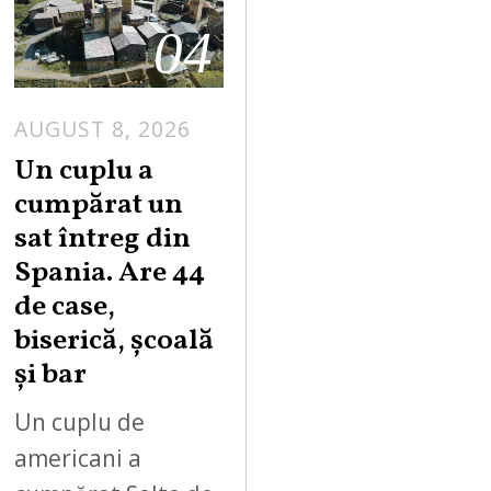
04
AUGUST 8, 2026
Un cuplu a
cumpărat un
sat întreg din
Spania. Are 44
de case,
biserică, școală
și bar
Un cuplu de
americani a