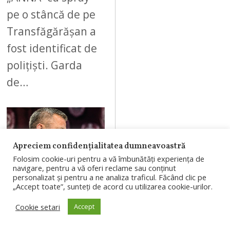
pe o stâncă de pe
Transfăgărășan a
fost identificat de
polițiști. Garda
de…
Apreciem confidențialitatea dumneavoastră
08
Folosim cookie-uri pentru a vă îmbunătăți experiența de
navigare, pentru a vă oferi reclame sau conținut
personalizat și pentru a ne analiza traficul. Făcând clic pe
„Accept toate”, sunteți de acord cu utilizarea cookie-urilor.
AUGUST 7, 2026
Cookie setari
Accept
Schimbări
masive la CFR