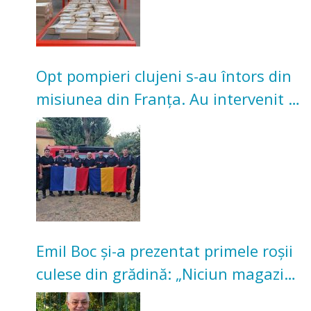
Opt pompieri clujeni s-au întors din
misiunea din Franța. Au intervenit la
incendii de vegetație și pădure
Emil Boc și-a prezentat primele roșii
culese din grădină: „Niciun magazin
nu poate oferi această satisfacție”