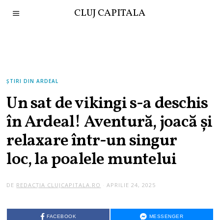
CLUJ CAPITALA
ȘTIRI DIN ARDEAL
Un sat de vikingi s-a deschis
în Ardeal! Aventură, joacă și
relaxare într-un singur
loc, la poalele muntelui
DE
REDACȚIA CLUJCAPITALA.RO
APRILIE 24, 2025
FACEBOOK
MESSENGER