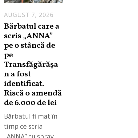
AUGUST 7, 2026
Bărbatul care a
scris „ANNA”
pe o stâncă de
pe
Transfăgărășa
n a fost
identificat.
Riscă o amendă
de 6.000 de lei
Bărbatul filmat în
timp ce scria
„ANNA” cu spray