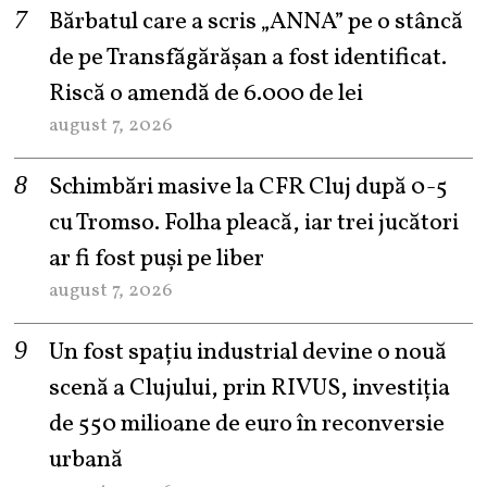
Bărbatul care a scris „ANNA” pe o stâncă
de pe Transfăgărășan a fost identificat.
Riscă o amendă de 6.000 de lei
august 7, 2026
Schimbări masive la CFR Cluj după 0-5
cu Tromso. Folha pleacă, iar trei jucători
ar fi fost puși pe liber
august 7, 2026
Un fost spațiu industrial devine o nouă
scenă a Clujului, prin RIVUS, investiția
de 550 milioane de euro în reconversie
urbană