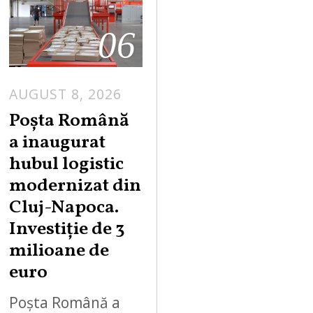
06
AUGUST 8, 2026
Poșta Română
a inaugurat
hubul logistic
modernizat din
Cluj-Napoca.
Investiție de 3
milioane de
euro
Poșta Română a