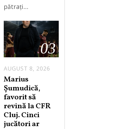
pătrați…
03
AUGUST 8, 2026
Marius
Șumudică,
favorit să
revină la CFR
Cluj. Cinci
jucători ar