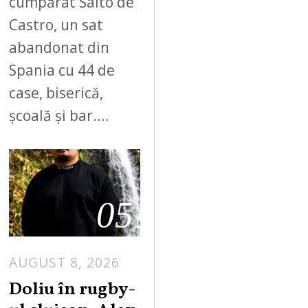
cumpărat Salto de
Castro, un sat
abandonat din
Spania cu 44 de
case, biserică,
școală și bar.…
05
AUGUST 8, 2026
Doliu în rugby-