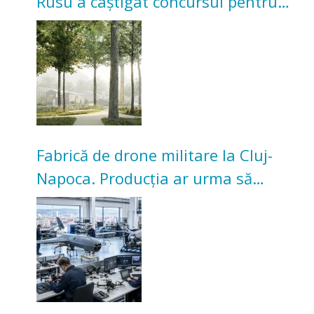
Rusu a câștigat concursul pentru
transformarea Grădinii Casei
Universitarilor
Fabrică de drone militare la Cluj-
Napoca. Producția ar urma să
înceapă în toamna acestui an