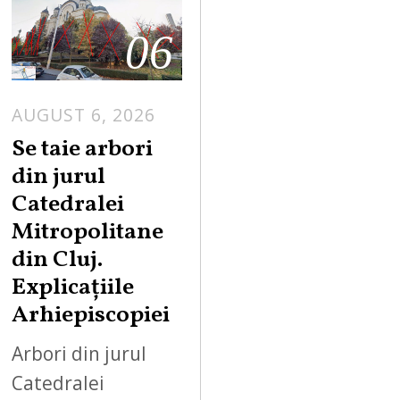
06
AUGUST 6, 2026
Se taie arbori
din jurul
Catedralei
Mitropolitane
din Cluj.
Explicațiile
Arhiepiscopiei
Arbori din jurul
Catedralei