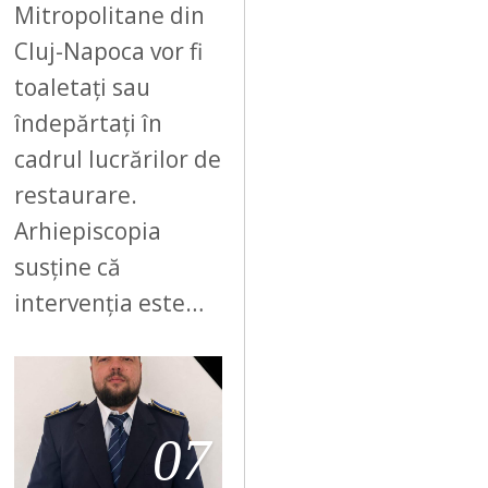
Mitropolitane din
Cluj-Napoca vor fi
toaletați sau
îndepărtați în
cadrul lucrărilor de
restaurare.
Arhiepiscopia
susține că
intervenția este…
07