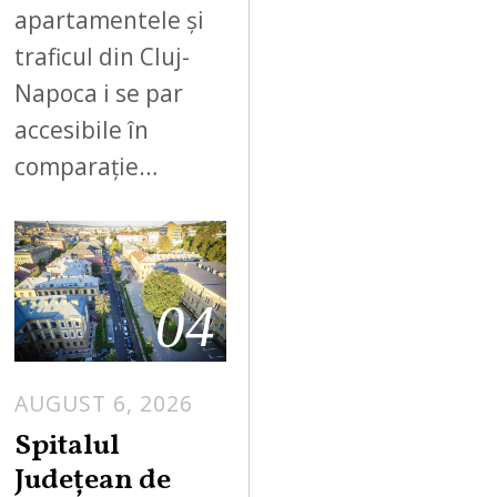
apartamentele și
traficul din Cluj-
Napoca i se par
accesibile în
comparație…
04
AUGUST 6, 2026
Spitalul
Județean de