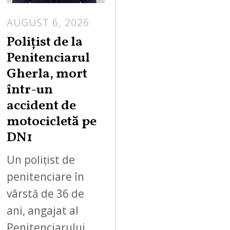
AUGUST 6, 2026
Polițist de la
Penitenciarul
Gherla, mort
într-un
accident de
motocicletă pe
DN1
Un polițist de
penitenciare în
vârstă de 36 de
ani, angajat al
Penitenciarului