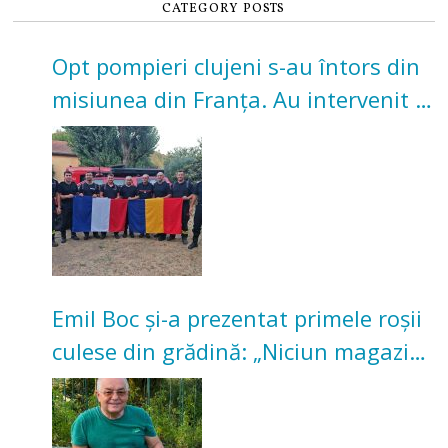
CATEGORY POSTS
Opt pompieri clujeni s-au întors din
misiunea din Franța. Au intervenit la
incendii de vegetație și pădure
Emil Boc și-a prezentat primele roșii
culese din grădină: „Niciun magazin
nu poate oferi această satisfacție”