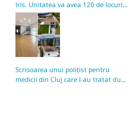
Iris. Unitatea va avea 120 de locuri
pentru copii
Scrisoarea unui polițist pentru
medicii din Cluj care l-au tratat după
un accident: „Nu m-am simțit un
număr”