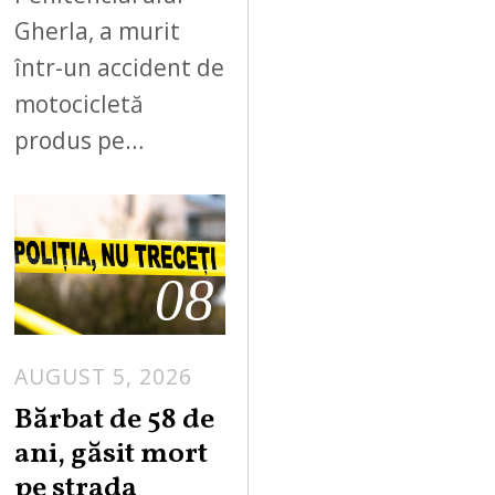
Gherla, a murit
într-un accident de
motocicletă
produs pe…
08
AUGUST 5, 2026
Bărbat de 58 de
ani, găsit mort
pe strada