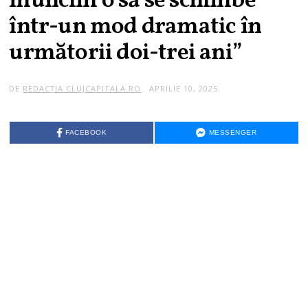
muncim o să se schimbe
într-un mod dramatic în
următorii doi-trei ani”
DE
REDACȚIA CLUJCAPITALA.RO
APRILIE 10, 2025
FACEBOOK
MESSENGER