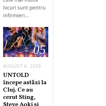
locuri sunt pentru
infirmieri…
05
AUGUST 6, 2026
UNTOLD
începe astăzi la
Cluj. Ce au
cerut Sting,
Steve Aoki și