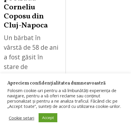
Corneliu
Coposu din
Cluj-Napoca
Un bărbat în
vârstă de 58 de ani
a fost găsit în
stare de
inconștiență, marți
Apreciem confidențialitatea dumneavoastră
dimineață, 4
Folosim cookie-uri pentru a vă îmbunătăți experiența de
august 2026, pe
navigare, pentru a vă oferi reclame sau conținut
personalizat și pentru a ne analiza traficul. Făcând clic pe
strada…
„Accept toate”, sunteți de acord cu utilizarea cookie-urilor.
Cookie setari
Accept