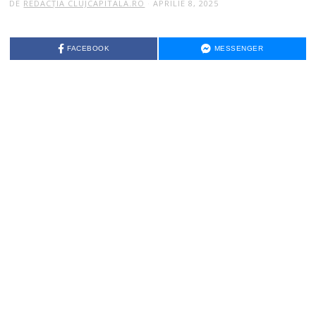
DE
REDACȚIA CLUJCAPITALA.RO
APRILIE 8, 2025
FACEBOOK
MESSENGER