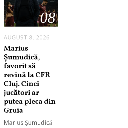
08
AUGUST 8, 2026
Marius
Șumudică,
favorit să
revină la CFR
Cluj. Cinci
jucători ar
putea pleca din
Gruia
Marius Șumudică