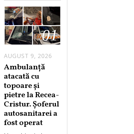
01
AUGUST 9, 2026
Ambulanță
atacată cu
topoare și
pietre la Recea-
Cristur. Șoferul
autosanitarei a
fost operat