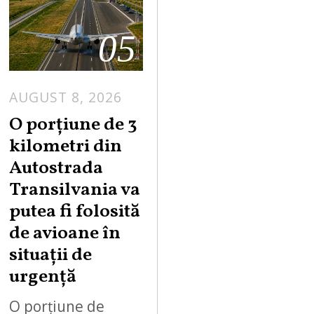
05
AUGUST 8, 2026
A
U
O porțiune de 3
G
kilometri din
U
Autostrada
S
Transilvania va
T
putea fi folosită
8
,
de avioane în
2
situații de
0
urgență
2
6
O porțiune de