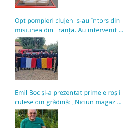
Opt pompieri clujeni s-au întors din
misiunea din Franța. Au intervenit la
incendii de vegetație și pădure
Emil Boc și-a prezentat primele roșii
culese din grădină: „Niciun magazin
nu poate oferi această satisfacție”