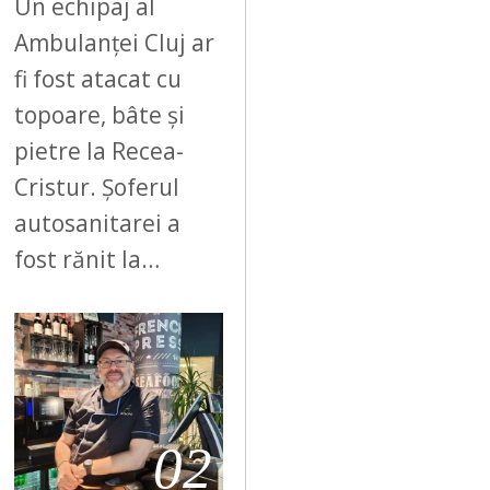
Un echipaj al
Ambulanței Cluj ar
fi fost atacat cu
topoare, bâte și
pietre la Recea-
Cristur. Șoferul
autosanitarei a
fost rănit la…
02