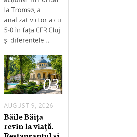
la Tromsø, a
analizat victoria cu
5-0 în fața CFR Cluj
și diferențele…
03
AUGUST 9, 2026
A
U
Băile Băița
G
revin la viață.
U
Restaurantul și