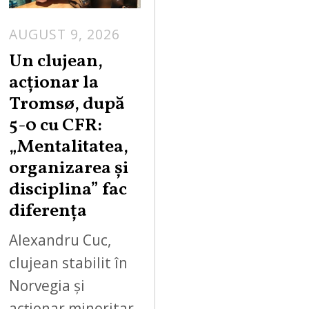
AUGUST 9, 2026
Un clujean,
acționar la
Tromsø, după
5-0 cu CFR:
„Mentalitatea,
organizarea și
disciplina” fac
diferența
Alexandru Cuc,
clujean stabilit în
Norvegia și
acționar minoritar