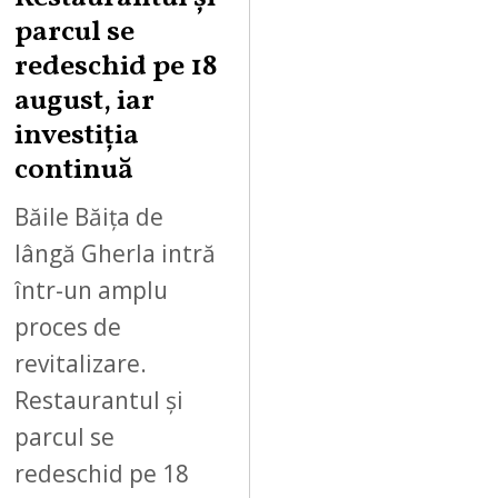
S
parcul se
T
redeschid pe 18
9
,
august, iar
2
investiția
0
continuă
2
6
Băile Băița de
lângă Gherla intră
într-un amplu
proces de
revitalizare.
Restaurantul și
parcul se
redeschid pe 18