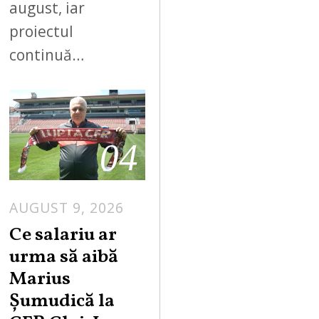
august, iar
proiectul
continuă…
04
AUGUST 9, 2026
Ce salariu ar
urma să aibă
Marius
Șumudică la