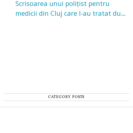
Scrisoarea unui polițist pentru
medicii din Cluj care l-au tratat după
un accident: „Nu m-am simțit un
număr”
CATEGORY POSTS