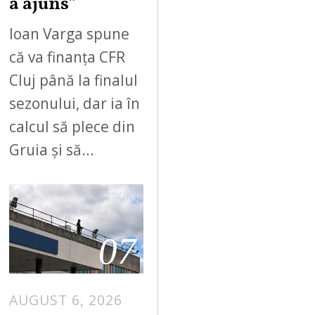
a ajuns”
Ioan Varga spune
că va finanța CFR
Cluj până la finalul
sezonului, dar ia în
calcul să plece din
Gruia și să…
07
AUGUST 6, 2026