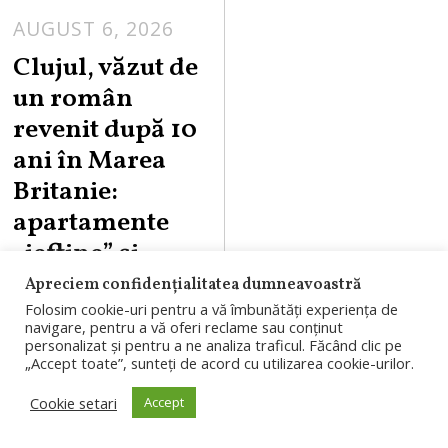
AUGUST 6, 2026
Clujul, văzut de
un român
revenit după 10
ani în Marea
Britanie:
apartamente
„ieftine” și
trafic „lejer”
Apreciem confidențialitatea dumneavoastră
Folosim cookie-uri pentru a vă îmbunătăți experiența de
Un clujean revenit
navigare, pentru a vă oferi reclame sau conținut
personalizat și pentru a ne analiza traficul. Făcând clic pe
după zece ani în
„Accept toate”, sunteți de acord cu utilizarea cookie-urilor.
Marea Britanie
Cookie setari
Accept
spune că