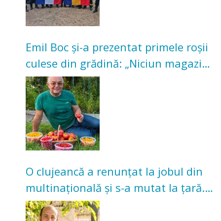
Emil Boc și-a prezentat primele roșii
culese din grădină: „Niciun magazin
nu poate oferi această satisfacție”
O clujeancă a renunțat la jobul din
multinațională și s-a mutat la țară.
Acum cultivă legume în grădina
bunicilor