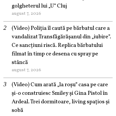
golgheterul lui „U” Cluj
august 7, 2026
(Video) Poliția îl caută pe bărbatul care a
vandalizat Transfăgărășanul din „iubire”.
Ce sancțiuni riscă. Replica bărbatului
filmat în timp ce desena cu spray pe
stâncă
august 7, 2026
(Video) Cum arată „la roşu” casa pe care
şi-o construiesc Smiley şi Gina Pistol în
Ardeal. Trei dormitoare, living spațios și
sobă