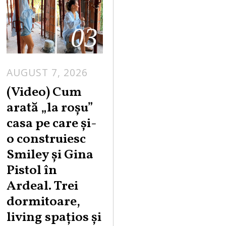
03
AUGUST 7, 2026
(Video) Cum
arată „la roşu”
casa pe care şi-
o construiesc
Smiley şi Gina
Pistol în
Ardeal. Trei
dormitoare,
living spațios și