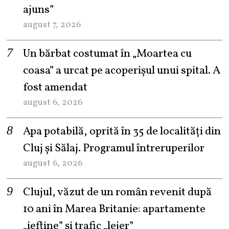
ajuns”
august 7, 2026
Un bărbat costumat în „Moartea cu
coasa” a urcat pe acoperișul unui spital. A
fost amendat
august 6, 2026
Apa potabilă, oprită în 35 de localități din
Cluj și Sălaj. Programul întreruperilor
august 6, 2026
Clujul, văzut de un român revenit după
10 ani în Marea Britanie: apartamente
„ieftine” și trafic „lejer”