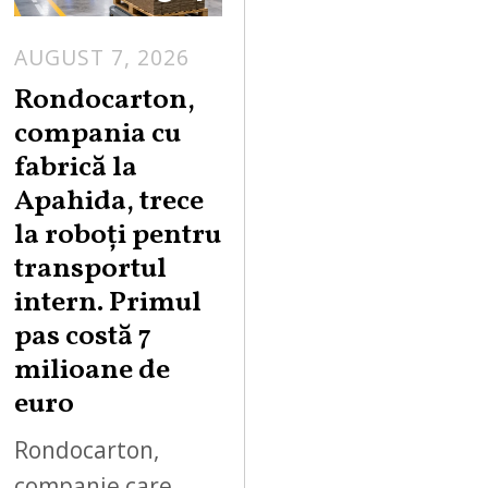
AUGUST 7, 2026
A
U
Rondocarton,
G
compania cu
U
fabrică la
S
Apahida, trece
T
la roboți pentru
7
,
transportul
2
intern. Primul
0
pas costă 7
2
milioane de
6
euro
Rondocarton,
companie care