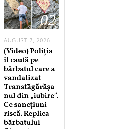
02
AUGUST 7, 2026
A
U
(Video) Poliția
G
îl caută pe
U
bărbatul care a
S
vandalizat
T
Transfăgărășa
7
,
nul din „iubire”.
2
Ce sancțiuni
0
riscă. Replica
2
bărbatului
6