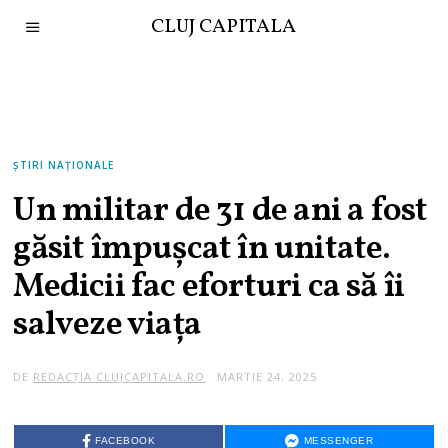
CLUJ CAPITALA
ȘTIRI NAȚIONALE
Un militar de 31 de ani a fost
găsit împuşcat în unitate.
Medicii fac eforturi ca să îi
salveze viaţa
DE
REDACȚIA CLUJCAPITALA.RO
MARTIE 24, 2025
FACEBOOK
MESSENGER