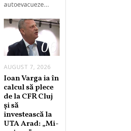
autoevacueze…
06
AUGUST 7, 2026
Ioan Varga ia în
calcul să plece
de la CFR Cluj
și să
investească la
UTA Arad: „Mi-