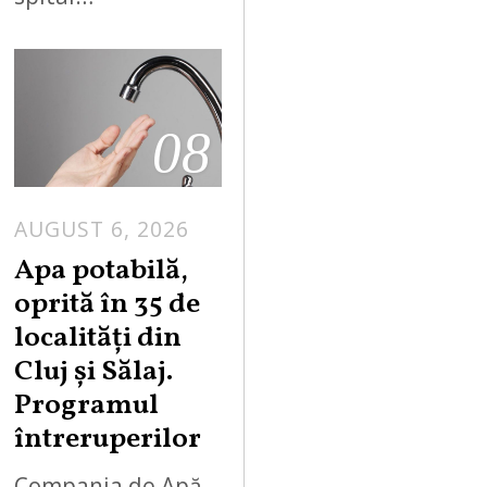
08
AUGUST 6, 2026
Apa potabilă,
oprită în 35 de
localități din
Cluj și Sălaj.
Programul
întreruperilor
Compania de Apă