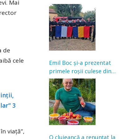
vi. Mai
Franța. Au intervenit la
irector
incendii de vegetație și
pădure
a de
aibă cele
Emil Boc și-a prezentat
primele roșii culese din
grădină: „Niciun magazin
nu poate oferi această
satisfacție”
în viaţă”,
O clujeancă a renunțat la