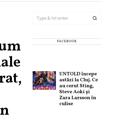
Cum
FACEBOOK
nale
rat,
UNTOLD începe
astăzi la Cluj. Ce
au cerut Sting,
Steve Aoki și
Zara Larsson în
culise
un