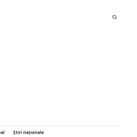
eal
Știri naționale