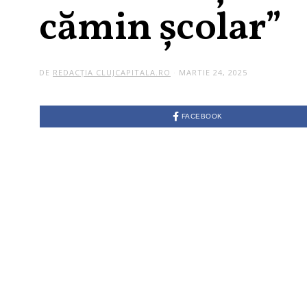
cămin școlar”
DE
REDACȚIA CLUJCAPITALA.RO
MARTIE 24, 2025
FACEBOOK