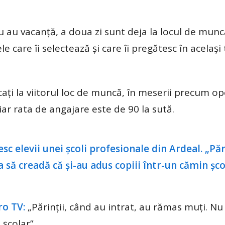
u au vacanţă, a doua zi sunt deja la locul de munc
le care îi selectează şi care îi pregătesc în acelaşi
icați la viitorul loc de muncă, în meserii precum o
iar rata de angajare este de 90 la sută.
ro TV:
„Părinții, când au intrat, au rămas muți. Nu
 școlar”.