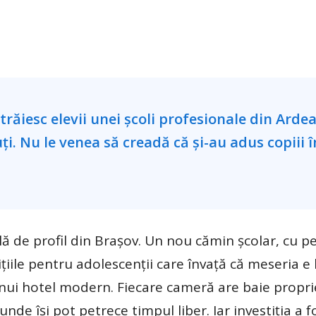
ă de profil din Brașov. Un nou cămin şcolar, cu p
ițiile pentru adolescenții care învață că meseria e
unui hotel modern. Fiecare cameră are baie propri
nde îşi pot petrece timpul liber. Iar investiția a f