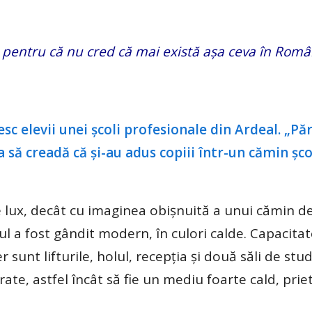
i, pentru că nu cred că mai există aşa ceva în Româ
ux, decât cu imaginea obișnuită a unui cămin de 
ul a fost gândit modern, în culori calde. Capacitat
r sunt lifturile, holul, recepţia şi două săli de stud
orate, astfel încât să fie un mediu foarte cald, prie