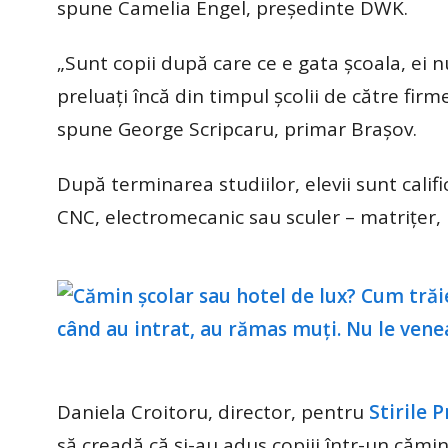
spune Camelia Engel, președinte DWK.
„Sunt copii după care ce e gata şcoala, ei n
preluaţi încă din timpul şcolii de către firme
spune George Scripcaru, primar Brașov.
După terminarea studiilor, elevii sunt calif
CNC, electromecanic sau sculer – matrițer, 
Daniela Croitoru, director, pentru
Stirile P
să creadă că și-au adus copiii într-un cămin