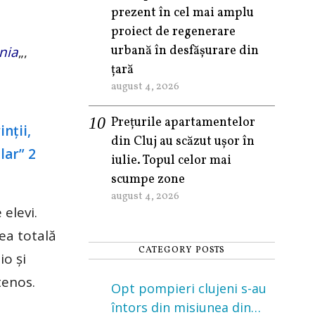
prezent în cel mai amplu
proiect de regenerare
urbană în desfășurare din
nia
„,
țară
august 4, 2026
Prețurile apartamentelor
din Cluj au scăzut ușor în
iulie. Topul celor mai
scumpe zone
august 4, 2026
elevi.
ea totală
CATEGORY POSTS
io şi
tenos.
Opt pompieri clujeni s-au
întors din misiunea din