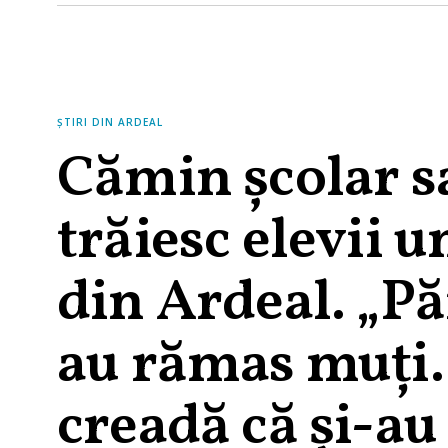
ȘTIRI DIN ARDEAL
Cămin școlar s
trăiesc elevii u
din Ardeal. „Păr
au rămas muți.
creadă că și-au