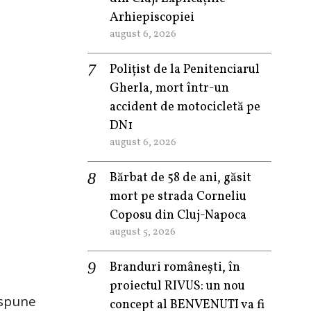
Arhiepiscopiei
august 6, 2026
Polițist de la Penitenciarul
Gherla, mort într-un
accident de motocicletă pe
DN1
august 6, 2026
Bărbat de 58 de ani, găsit
mort pe strada Corneliu
Coposu din Cluj-Napoca
august 5, 2026
Branduri românești, în
proiectul RIVUS: un nou
 spune
concept al BENVENUTI va fi