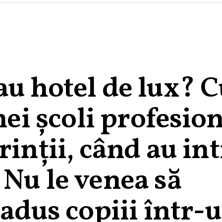
au hotel de lux? 
nei școli profesio
inții, când au int
 Nu le venea să
 adus copiii într-