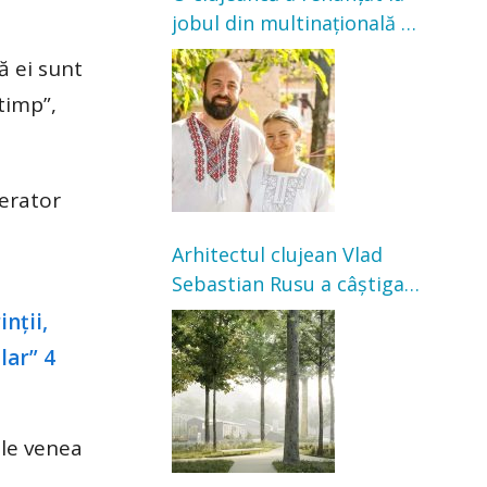
jobul din multinațională și
s-a mutat la țară. Acum
ă ei sunt
cultivă legume în grădina
 timp”,
bunicilor
perator
Arhitectul clujean Vlad
Sebastian Rusu a câștigat
concursul pentru
transformarea Grădinii
Casei Universitarilor
 le venea