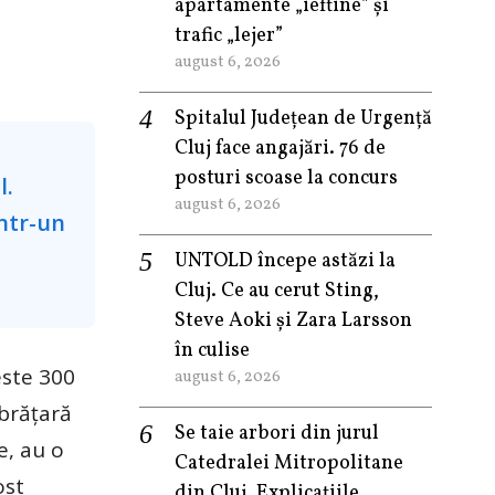
apartamente „ieftine” și
trafic „lejer”
august 6, 2026
Spitalul Județean de Urgență
Cluj face angajări. 76 de
posturi scoase la concurs
august 6, 2026
UNTOLD începe astăzi la
Cluj. Ce au cerut Sting,
Steve Aoki și Zara Larsson
în culise
este 300
august 6, 2026
 brățară
Se taie arbori din jurul
e, au o
Catedralei Mitropolitane
ost
din Cluj. Explicațiile