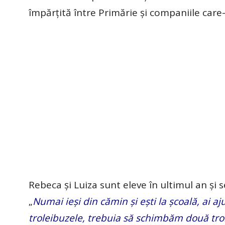
împărțită între Primărie și companiile care-
Rebeca și Luiza sunt eleve în ultimul an și s
„
Numai ieşi din cămin şi eşti la şcoală, ai 
troleibuzele, trebuia să schimbăm două trol