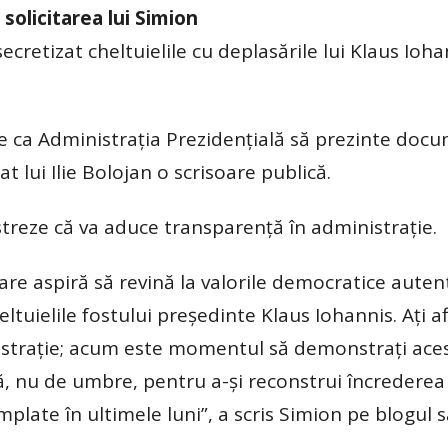
 solicitarea lui Simion
cretizat cheltuielile cu deplasările lui Klaus Ioha
re ca Administraţia Prezidenţială să prezinte doc
 lui Ilie Bolojan o scrisoare publică.
streze că va aduce transparenţă în administraţie.
 care aspiră să revină la valorile democratice auten
eltuielile fostului preşedinte Klaus Iohannis. Aţi a
nistraţie; acum este momentul să demonstraţi ace
 nu de umbre, pentru a-şi reconstrui încrederea
âmplate în ultimele luni”, a scris Simion pe blogul s