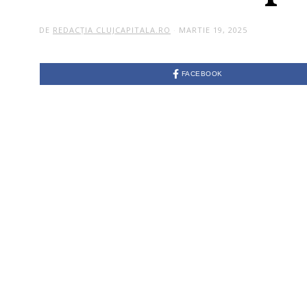
DE
REDACȚIA CLUJCAPITALA.RO
MARTIE 19, 2025
M
A
R
T
I
FACEBOOK
E
1
9
,
2
0
2
5