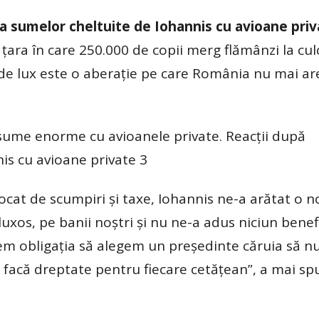
rea sumelor cheltuite de Iohannis cu avioane pri
 ţara în care 250.000 de copii merg flămânzi la cul
de lux este o aberaţie pe care România nu mai are
t sume enorme cu avioanele private. Reacții după
is cu avioane private 3
ocat de scumpiri şi taxe, Iohannis ne-a arătat o 
uxos, pe banii noştri şi nu ne-a adus niciun benefi
vem obligaţia să alegem un preşedinte căruia să nu
 facă dreptate pentru fiecare cetăţean”, a mai sp