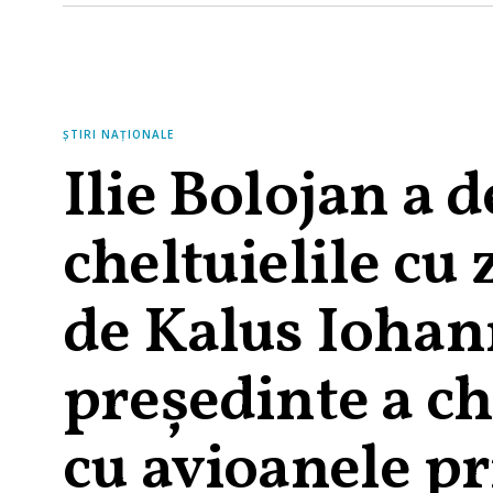
ȘTIRI NAȚIONALE
Ilie Bolojan a d
cheltuielile cu
de Kalus Iohann
președinte a c
cu avioanele pr