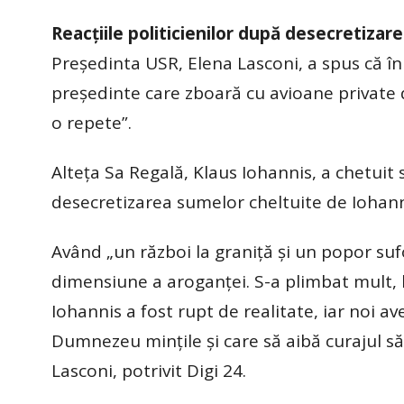
Reacțiile politicienilor după desecretiza
Preşedinta USR, Elena Lasconi, a spus că în
preşedinte care zboară cu avioane private 
o repete”.
Alteța Sa Regală, Klaus Iohannis, a chetui
desecretizarea sumelor cheltuite de Iohann
Având „un război la graniţă şi un popor suf
dimensiune a aroganței. S-a plimbat mult, l
Iohannis a fost rupt de realitate, iar noi a
Dumnezeu minţile şi care să aibă curajul să
Lasconi, potrivit Digi 24.