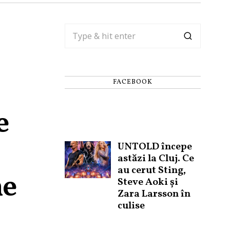
FACEBOOK
e
UNTOLD începe
astăzi la Cluj. Ce
au cerut Sting,
me
Steve Aoki și
Zara Larsson în
culise