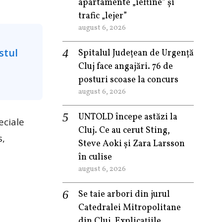
apartamente „ieftine” și
trafic „lejer”
august 6, 2026
Spitalul Județean de Urgență
Cluj face angajări. 76 de
posturi scoase la concurs
august 6, 2026
UNTOLD începe astăzi la
eciale
Cluj. Ce au cerut Sting,
s,
Steve Aoki și Zara Larsson
în culise
august 6, 2026
Se taie arbori din jurul
Catedralei Mitropolitane
din Cluj. Explicațiile