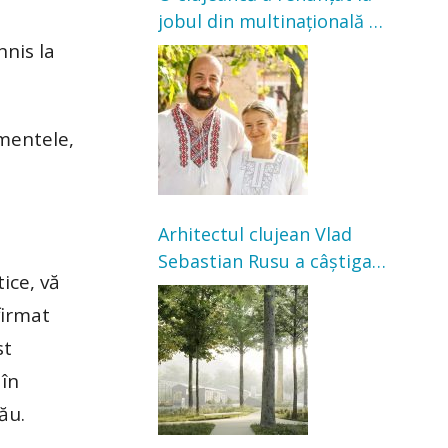
jobul din multinațională și
s-a mutat la țară. Acum
nnis la
cultivă legume în grădina
bunicilor
umentele,
Arhitectul clujean Vlad
Sebastian Rusu a câștigat
tice, vă
concursul pentru
firmat
transformarea Grădinii
Casei Universitarilor
st
 în
ău.