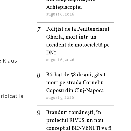
Arhiepiscopiei
august 6, 2026
Polițist de la Penitenciarul
Gherla, mort într-un
accident de motocicletă pe
DN1
e Klaus
august 6, 2026
a
Bărbat de 58 de ani, găsit
mort pe strada Corneliu
Coposu din Cluj-Napoca
ridicat la
august 5, 2026
Branduri românești, în
proiectul RIVUS: un nou
concept al BENVENUTI va fi