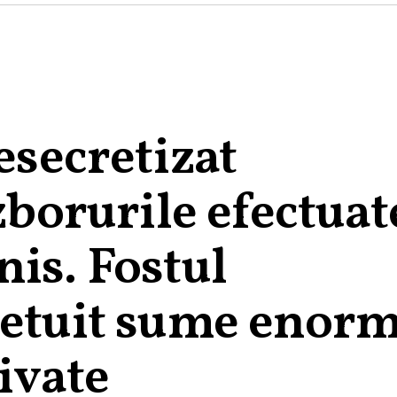
esecretizat
 zborurile efectuat
is. Fostul
hetuit sume enor
ivate