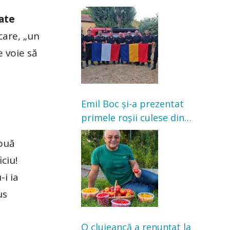
Franța. Au intervenit la
vate
incendii de vegetație și
care, „un
pădure
 voie să
Emil Boc și-a prezentat
primele roșii culese din
grădină: „Niciun magazin
nouă
nu poate oferi această
satisfacție”
ciu!
-i ia
us
O clujeancă a renunțat la