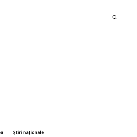
eal
Știri naționale