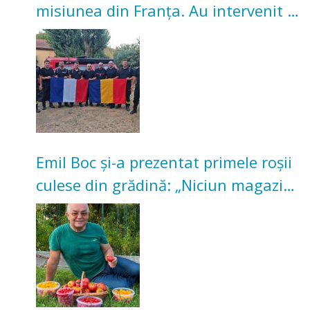
misiunea din Franța. Au intervenit la
incendii de vegetație și pădure
Emil Boc și-a prezentat primele roșii
culese din grădină: „Niciun magazin
nu poate oferi această satisfacție”