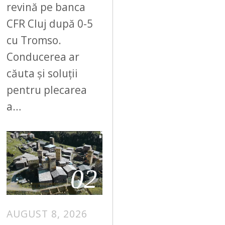
revină pe banca
CFR Cluj după 0-5
cu Tromso.
Conducerea ar
căuta și soluții
pentru plecarea
a…
02
AUGUST 8, 2026