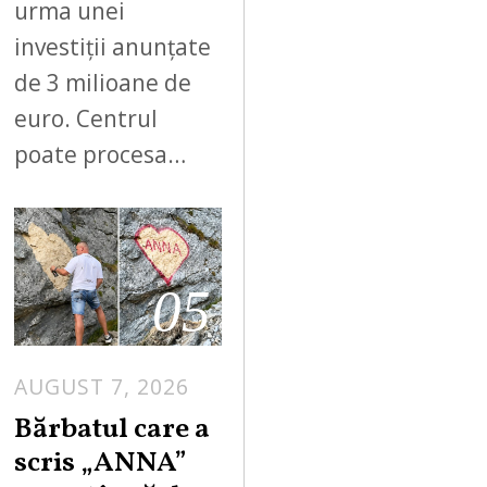
urma unei
investiții anunțate
de 3 milioane de
euro. Centrul
poate procesa…
05
AUGUST 7, 2026
Bărbatul care a
scris „ANNA”