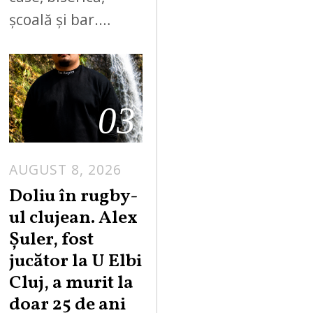
școală și bar.…
03
AUGUST 8, 2026
Doliu în rugby-
ul clujean. Alex
Șuler, fost
jucător la U Elbi
Cluj, a murit la
doar 25 de ani