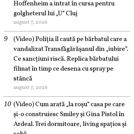
Hoffenheim a intrat în cursa pentru
golgheterul lui „U” Cluj
august 7, 2026
(Video) Poliția îl caută pe bărbatul care a
vandalizat Transfăgărășanul din „iubire”.
Ce sancțiuni riscă. Replica bărbatului
filmat în timp ce desena cu spray pe
stâncă
august 7, 2026
(Video) Cum arată „la roşu” casa pe care
şi-o construiesc Smiley şi Gina Pistol în
Ardeal. Trei dormitoare, living spațios și