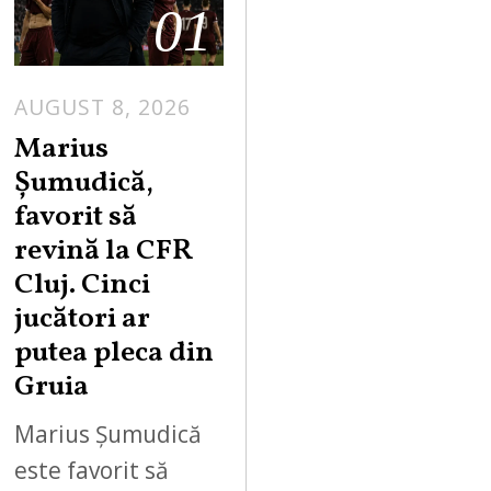
01
AUGUST 8, 2026
Marius
Șumudică,
favorit să
revină la CFR
Cluj. Cinci
jucători ar
putea pleca din
Gruia
Marius Șumudică
este favorit să