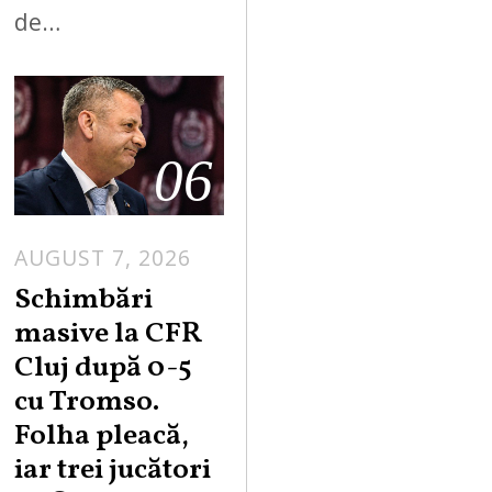
de…
06
AUGUST 7, 2026
Schimbări
masive la CFR
Cluj după 0-5
cu Tromso.
Folha pleacă,
iar trei jucători