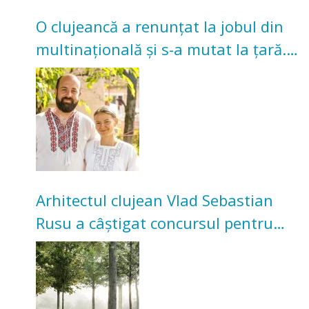
O clujeancă a renunțat la jobul din
multinațională și s-a mutat la țară.
Acum cultivă legume în grădina
bunicilor
Arhitectul clujean Vlad Sebastian
Rusu a câștigat concursul pentru
transformarea Grădinii Casei
Universitarilor