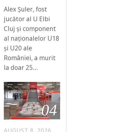
Alex Șuler, fost
jucător al U Elbi
Cluj și component
al naționalelor U18
și U20 ale
României, a murit
la doar 25…
04
AUGUST 8, 2026