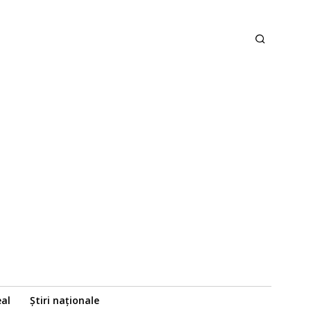
eal
Știri naționale