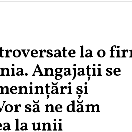
roversate la o fi
ia. Angajații se
menințări și
„Vor să ne dăm
a la unii