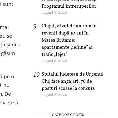
i sunt
Programul întreruperilor
august 6, 2026
Clujul, văzut de un român
 mai
revenit după 10 ani în
 eu se
Marea Britanie:
a și ni s-
apartamente „ieftine” și
e găsim
trafic „lejer”
august 6, 2026
Spitalul Județean de Urgență
gă pe o
Cluj face angajări. 76 de
ă nu
posturi scoase la concurs
m. De
august 6, 2026
ia și să
CATEGORY POSTS