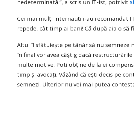
nedeterminată.”, a scris un IT-ist, potrivit
s
Cei mai mulți internauți i-au recomandat IT
repede, cât timp ai bani! Că după aia o să f
Altul îl sfătuiește pe tânăr să nu semneze 
în final vor avea câștig dacă restructurăril
multe motive. Poti obține de la ei compens
timp și avocați. Văzând că ești decis pe co
semnezi. Ulterior nu vei mai putea contesta