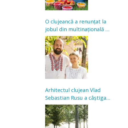
O clujeancă a renunțat la
jobul din multinațională și
s-a mutat la țară. Acum
cultivă legume în grădina
bunicilor
Arhitectul clujean Vlad
Sebastian Rusu a câștigat
concursul pentru
transformarea Grădinii
Casei Universitarilor