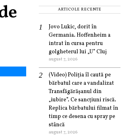
 de
ARTICOLE RECENTE
Jovo Lukic, dorit în
Germania. Hoffenheim a
intrat în cursa pentru
golgheterul lui „U” Cluj
august 7, 2026
(Video) Poliția îl caută pe
bărbatul care a vandalizat
Transfăgărășanul din
„iubire”. Ce sancțiuni riscă.
Replica bărbatului filmat în
timp ce desena cu spray pe
stâncă
august 7, 2026