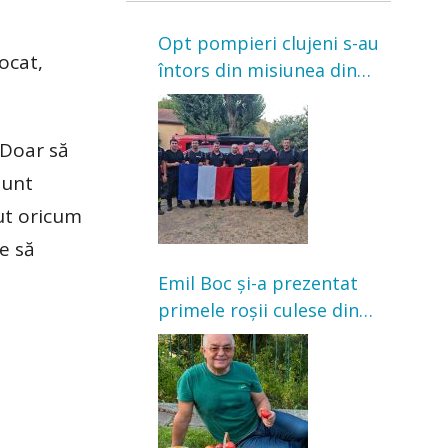
Opt pompieri clujeni s-au
ocat,
întors din misiunea din
Franța. Au intervenit la
incendii de vegetație și
 Doar să
pădure
sunt
ut oricum
e să
Emil Boc și-a prezentat
primele roșii culese din
grădină: „Niciun magazin
nu poate oferi această
satisfacție”