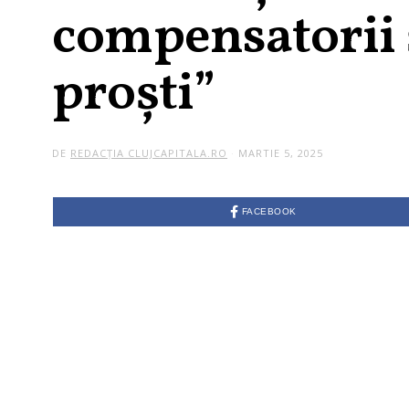
compensatorii ș
proști”
DE
REDACȚIA CLUJCAPITALA.RO
MARTIE 5, 2025
FACEBOOK