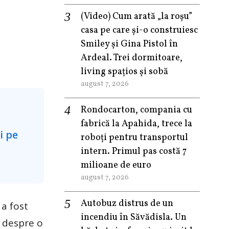
(Video) Cum arată „la roşu”
casa pe care şi-o construiesc
Smiley şi Gina Pistol în
Ardeal. Trei dormitoare,
living spațios și sobă
august 7, 2026
Rondocarton, compania cu
fabrică la Apahida, trece la
roboți pentru transportul
intern. Primul pas costă 7
milioane de euro
august 7, 2026
Autobuz distrus de un
 a fost
incendiu în Săvădisla. Un
a despre o