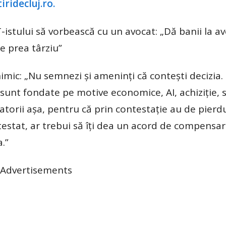
tiridecluj.ro.
-istului să vorbească cu un avocat: „Dă banii la av
ie prea târziu”
nimic: „Nu semnezi și ameninți că contești decizia.
e sunt fondate pe motive economice, AI, achiziție, 
atorii așa, pentru că prin contestație au de pierd
ntestat, ar trebui să îți dea un acord de compensar
.”
Advertisements