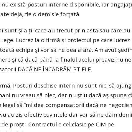
u există posturi interne disponibile, iar angajați
pate deja, fie o demisie forțată.
 sunt și alții care au trecut prin asta sau care au
lege. Lucrez la o firmă și proiectul pe care lucrez
oată echipa și vor să ne dea afară. Am avut ședinț
ere și că dacă până la finalul acelui preaviz nu n
nsatorii DACĂ NE ÎNCADRĂM PT ELE.
irmă. Posturi deschise intern nu sunt nici să ajun
bani nu vreau să plec, dar nu știu dacă aș spune c
e legal să îmi dea compensatorii dacă ne negocie
Nu au zis efectiv cuvintele dar vor să ne dăm demis
 de proști. Contractul e cel clasic pe CIM pe