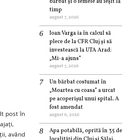
bărbat și o femeie au ieșit la
timp
august 7, 2026
Ioan Varga ia în calcul să
plece de la CFR Cluj și să
investească la UTA Arad:
„Mi-a ajuns”
august 7, 2026
Un bărbat costumat în
„Moartea cu coasa” a urcat
pe acoperișul unui spital. A
fost amendat
lt post în
august 6, 2026
ajați,
Apa potabilă, oprită în 35 de
ții, având
localități din Cluj și Sălaj.