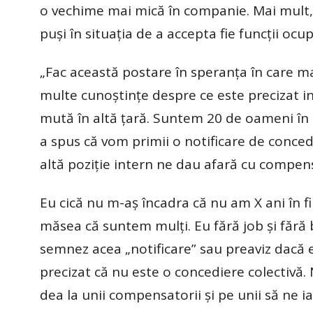
o vechime mai mică în companie. Mai mult, n
puși în situația de a accepta fie funcții ocu
„Fac această postare în speranța în care mai
multe cunoștințe despre ce este precizat in 
mută în altă țară. Suntem 20 de oameni în t
a spus că vom primii o notificare de concedi
altă poziție intern ne dau afară cu compe
Eu cică nu m-aș încadra că nu am X ani în f
măsea că suntem mulți. Eu fără job și fără 
semnez acea „notificare” sau preaviz dacă 
precizat că nu este o concediere colectivă. 
dea la unii compensatorii și pe unii să ne ia