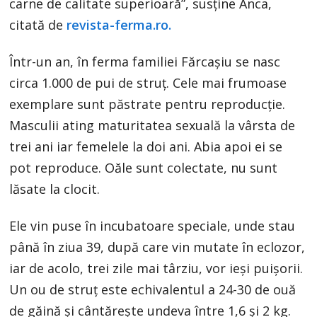
carne de calitate superioară”, susţine Anca,
citată de
revista-ferma.ro.
Într-un an, în ferma familiei Fărcaşiu se nasc
circa 1.000 de pui de struţ. Cele mai frumoase
exemplare sunt păstrate pentru reproducţie.
Masculii ating maturitatea sexuală la vârsta de
trei ani iar femelele la doi ani. Abia apoi ei se
pot reproduce. Oăle sunt colectate, nu sunt
lăsate la clocit.
Ele vin puse în incubatoare speciale, unde stau
până în ziua 39, după care vin mutate în eclozor,
iar de acolo, trei zile mai târziu, vor ieşi puişorii.
Un ou de struţ este echivalentul a 24-30 de ouă
de găină şi cântăreşte undeva între 1,6 şi 2 kg.