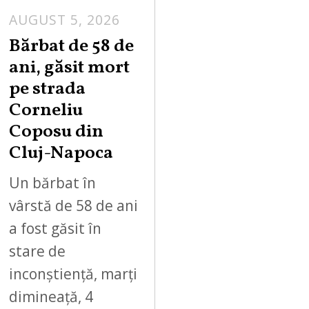
AUGUST 5, 2026
Bărbat de 58 de
ani, găsit mort
pe strada
Corneliu
Coposu din
Cluj-Napoca
Un bărbat în
vârstă de 58 de ani
a fost găsit în
stare de
inconștiență, marți
dimineață, 4