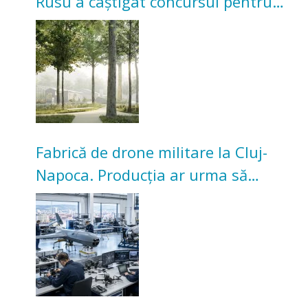
Rusu a câștigat concursul pentru
transformarea Grădinii Casei
Universitarilor
Fabrică de drone militare la Cluj-
Napoca. Producția ar urma să
înceapă în toamna acestui an