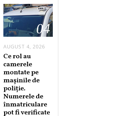
04
AUGUST 4, 2026
Ce rol au
camerele
montate pe
mașinile de
poliție.
Numerele de
înmatriculare
pot fi verificate