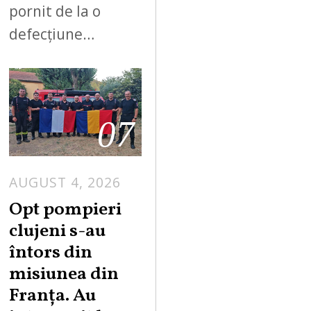
pornit de la o
defecțiune…
07
AUGUST 4, 2026
Opt pompieri
clujeni s-au
întors din
misiunea din
Franța. Au