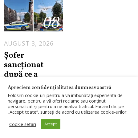
08
AUGUST 3, 2026
Șofer
sancționat
după ce a
claxonat o
Apreciem confidențialitatea dumneavoastră
mașină de
Folosim cookie-uri pentru a vă îmbunătăți experiența de
poliție. IPJ Gorj
navigare, pentru a vă oferi reclame sau conținut
personalizat și pentru a ne analiza traficul. Făcând clic pe
verifică
„Accept toate”, sunteți de acord cu utilizarea cookie-urilor.
intervenția
Cookie setari
Accept
agenților