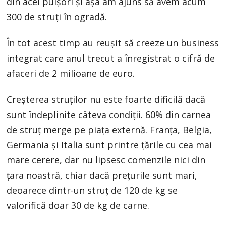
din acei puișori și așa am ajuns să avem acum
300 de struți în ogradă.
În tot acest timp au reușit să creeze un business
integrat care anul trecut a înregistrat o cifră de
afaceri de 2 milioane de euro.
Creșterea struților nu este foarte dificilă dacă
sunt îndeplinite câteva condiții. 60% din carnea
de struț merge pe piața externă. Franța, Belgia,
Germania și Italia sunt printre țările cu cea mai
mare cerere, dar nu lipsesc comenzile nici din
țara noastră, chiar dacă prețurile sunt mari,
deoarece dintr-un struț de 120 de kg se
valorifică doar 30 de kg de carne.