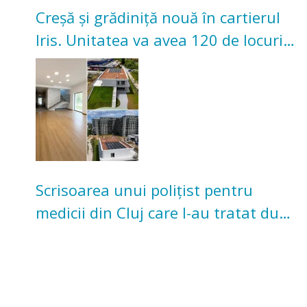
Creșă și grădiniță nouă în cartierul
Iris. Unitatea va avea 120 de locuri
pentru copii
Scrisoarea unui polițist pentru
medicii din Cluj care l-au tratat după
un accident: „Nu m-am simțit un
număr”