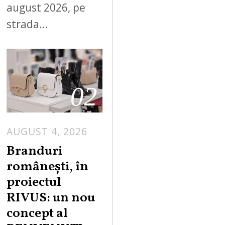
august 2026, pe
strada…
02
AUGUST 4, 2026
Branduri
românești, în
proiectul
RIVUS: un nou
concept al