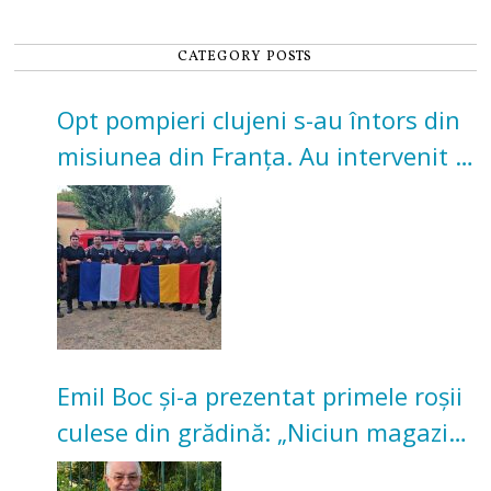
CATEGORY POSTS
Opt pompieri clujeni s-au întors din
misiunea din Franța. Au intervenit la
incendii de vegetație și pădure
Emil Boc și-a prezentat primele roșii
culese din grădină: „Niciun magazin
nu poate oferi această satisfacție”