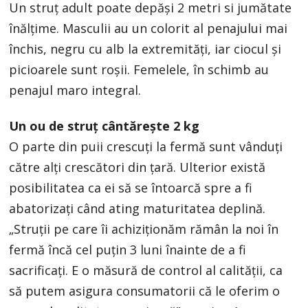
Un struţ adult poate depăși 2 metri si jumătate
înălţime. Masculii au un colorit al penajului mai
închis, negru cu alb la extremităţi, iar ciocul şi
picioarele sunt roşii. Femelele, în schimb au
penajul maro integral.
Un ou de struţ cântăreşte 2 kg
O parte din puii crescuţi la fermă sunt vânduţi
către alţi crescători din ţară. Ulterior există
posibilitatea ca ei să se întoarcă spre a fi
abatorizaţi când ating maturitatea deplină.
„Struţii pe care îi achiziţionăm rămân la noi în
fermă încă cel puţin 3 luni înainte de a fi
sacrificaţi. E o măsură de control al calităţii, ca
să putem asigura consumatorii că le oferim o