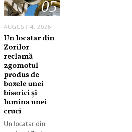
05
AUGUST 4, 2026
Un locatar din
Zorilor
reclamă
zgomotul
produs de
boxele unei
biserici și
lumina unei
cruci
Un locatar din