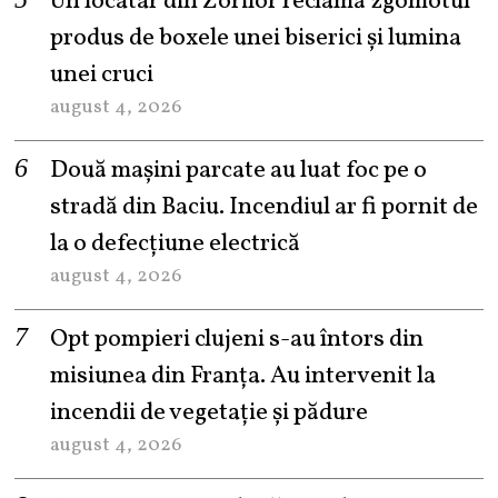
Un locatar din Zorilor reclamă zgomotul
produs de boxele unei biserici și lumina
unei cruci
august 4, 2026
Două mașini parcate au luat foc pe o
stradă din Baciu. Incendiul ar fi pornit de
la o defecțiune electrică
august 4, 2026
Opt pompieri clujeni s-au întors din
misiunea din Franța. Au intervenit la
incendii de vegetație și pădure
august 4, 2026