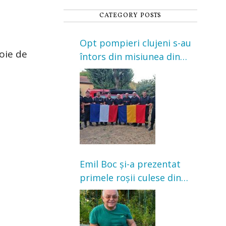
CATEGORY POSTS
Opt pompieri clujeni s-au
oie de
întors din misiunea din
Franța. Au intervenit la
incendii de vegetație și
pădure
Emil Boc și-a prezentat
primele roșii culese din
grădină: „Niciun magazin
nu poate oferi această
satisfacție”