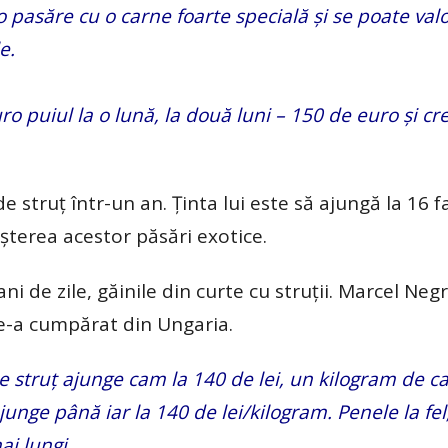
o pasăre cu o carne foarte specială și se poate valo
e.
o puiul la o lună, la două luni – 150 de euro și cr
struț într-un an. Ținta lui este să ajungă la 16 fa
eșterea acestor păsări exotice.
 ani de zile, găinile din curte cu struții. Marcel Neg
le-a cumpărat din Ungaria.
 struț ajunge cam la 140 de lei, un kilogram de ca
junge până iar la 140 de lei/kilogram. Penele la fe
ai lungi.