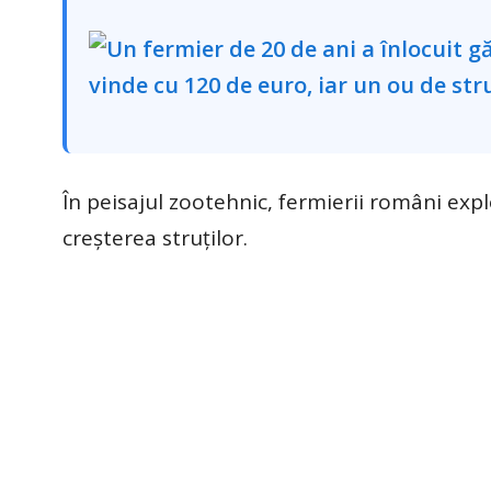
În peisajul zootehnic, fermierii români exp
creșterea struților.