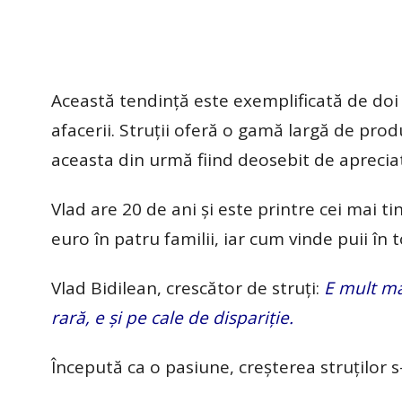
Această tendință este exemplificată de doi c
afacerii. Struții oferă o gamă largă de produ
aceasta din urmă fiind deosebit de apreciat
Vlad are 20 de ani și este printre cei mai ti
euro în patru familii, iar cum vinde puii în 
Vlad Bidilean, crescător de struți:
E mult mai
rară, e și pe cale de dispariție.
Începută ca o pasiune, creșterea struților s