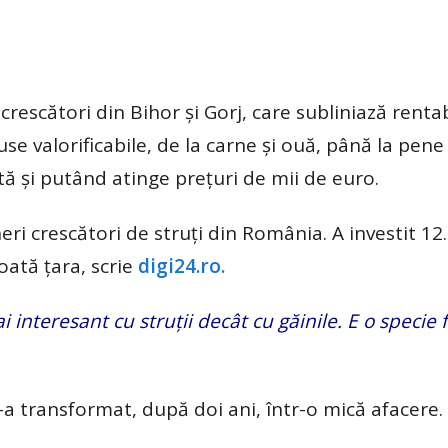
rescători din Bihor și Gorj, care subliniază rentab
se valorificabile, de la carne și ouă, până la pene 
ă și putând atinge prețuri de mii de euro.
neri crescători de struți din România. A investit 12
toată țara, scrie
digi24.ro.
 interesant cu struții decât cu găinile. E o specie 
-a transformat, după doi ani, într-o mică afacere.