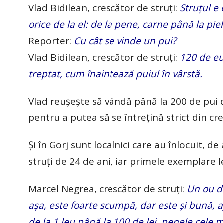
Vlad Bidilean, crescător de struți:
Struțul e 
orice de la el: de la pene, carne până la piel
Reporter:
Cu cât se vinde un pui?
Vlad Bidilean, crescător de struți:
120 de eur
treptat, cum înaintează puiul în vârstă.
Vlad reușește să vândă până la 200 de pui de 
pentru a putea să se întrețină strict din cr
Și în Gorj sunt localnici care au înlocuit, de
struți de 24 de ani, iar primele exemplare 
Marcel Negrea, crescător de struți:
Un ou de
așa, este foarte scumpă, dar este și bună, a
de la 1 leu până la 100 de lei, penele cele m