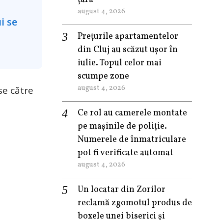
august 4, 2026
Prețurile apartamentelor
din Cluj au scăzut ușor în
iulie. Topul celor mai
scumpe zone
august 4, 2026
se către
Ce rol au camerele montate
pe mașinile de poliție.
Numerele de înmatriculare
pot fi verificate automat
august 4, 2026
Un locatar din Zorilor
reclamă zgomotul produs de
boxele unei biserici și