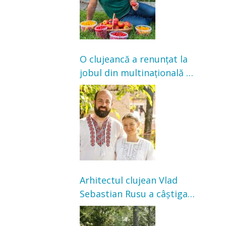
O clujeancă a renunțat la
jobul din multinațională și
s-a mutat la țară. Acum
cultivă legume în grădina
bunicilor
Arhitectul clujean Vlad
Sebastian Rusu a câștigat
concursul pentru
transformarea Grădinii