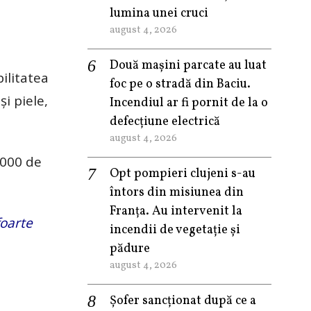
lumina unei cruci
august 4, 2026
Două mașini parcate au luat
ilitatea
foc pe o stradă din Baciu.
și piele,
Incendiul ar fi pornit de la o
defecțiune electrică
august 4, 2026
.000 de
Opt pompieri clujeni s-au
întors din misiunea din
Franța. Au intervenit la
foarte
incendii de vegetație și
pădure
august 4, 2026
Șofer sancționat după ce a