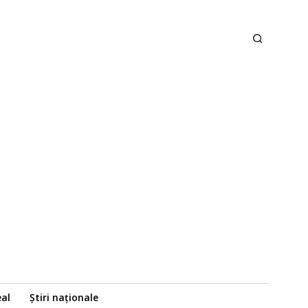
eal
Știri naționale