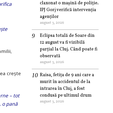
claxonat o mașină de poliție.
rifica
IPJ Gorj verifică intervenția
agenților
august 3, 2026
ește
Eclipsa totală de Soare din
12 august va fi vizibilă
parțial la Cluj. Când poate fi
milii,
observată
august 3, 2026
rea crește
Raisa, fetița de 9 ani care a
murit în accidentul de la
intrarea în Cluj, a fost
rne – tot
condusă pe ultimul drum
august 3, 2026
l, o pană