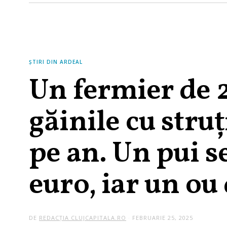
ȘTIRI DIN ARDEAL
Un fermier de 2
găinile cu struț
pe an. Un pui s
euro, iar un ou 
DE
REDACȚIA CLUJCAPITALA.RO
FEBRUARIE 25, 2025
M
A