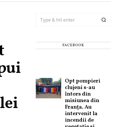
t
FACEBOOK
 pui
Opt pompieri
clujeni s-au
întors din
lei
misiunea din
Franța. Au
intervenit la
incendii de
vegetație și