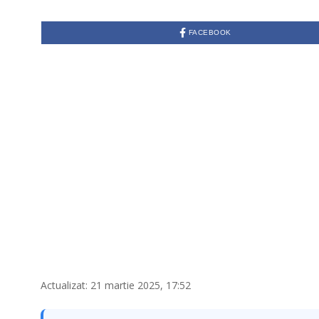
R
T
I
FACEBOOK
E
2
1
,
2
0
2
5
Actualizat: 21 martie 2025, 17:52