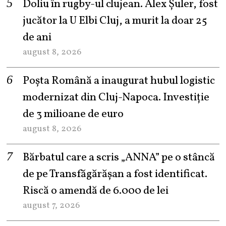
Doliu în rugby-ul clujean. Alex Șuler, fost
jucător la U Elbi Cluj, a murit la doar 25
de ani
august 8, 2026
Poșta Română a inaugurat hubul logistic
modernizat din Cluj-Napoca. Investiție
de 3 milioane de euro
august 8, 2026
Bărbatul care a scris „ANNA” pe o stâncă
de pe Transfăgărășan a fost identificat.
Riscă o amendă de 6.000 de lei
august 7, 2026