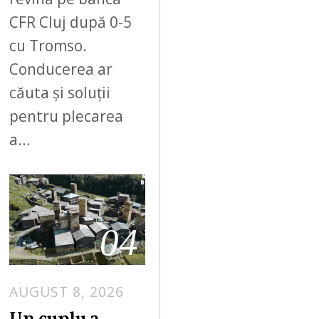
CFR Cluj după 0-5
cu Tromso.
Conducerea ar
căuta și soluții
pentru plecarea
a…
04
AUGUST 8, 2026