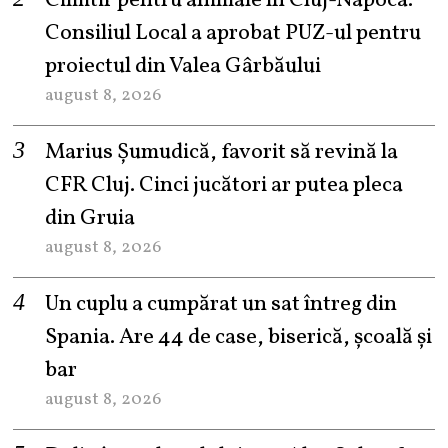
Cimitir pentru animale în Cluj-Napoca.
Consiliul Local a aprobat PUZ-ul pentru
proiectul din Valea Gârbăului
august 8, 2026
Marius Șumudică, favorit să revină la
CFR Cluj. Cinci jucători ar putea pleca
din Gruia
august 8, 2026
Un cuplu a cumpărat un sat întreg din
Spania. Are 44 de case, biserică, școală și
bar
august 8, 2026