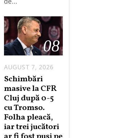
de…
08
AUGUST 7, 2026
Schimbări
masive la CFR
Cluj după 0-5
cu Tromso.
Folha pleacă,
iar trei jucători
ar fi fost puși pe