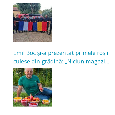
incendii de vegetație și pădure
Emil Boc și-a prezentat primele roșii
culese din grădină: „Niciun magazin
nu poate oferi această satisfacție”