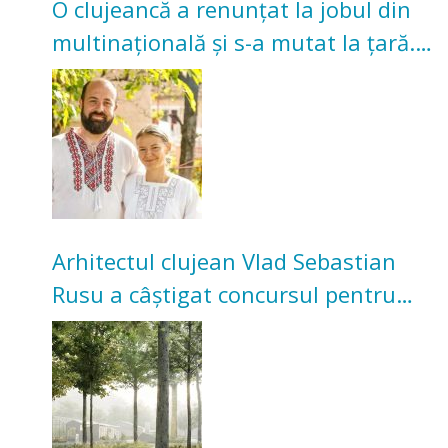
O clujeancă a renunțat la jobul din
multinațională și s-a mutat la țară.
Acum cultivă legume în grădina
bunicilor
Arhitectul clujean Vlad Sebastian
Rusu a câștigat concursul pentru
transformarea Grădinii Casei
Universitarilor