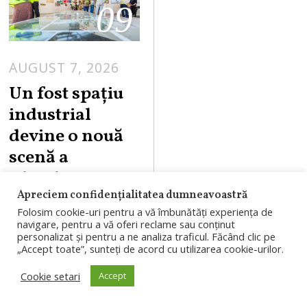
09
AUGUST 7, 2026
Un fost spațiu
industrial
devine o nouă
scenă a
Clujului, prin
Apreciem confidențialitatea dumneavoastră
RIVUS,
Folosim cookie-uri pentru a vă îmbunătăți experiența de
investiția de
navigare, pentru a vă oferi reclame sau conținut
personalizat și pentru a ne analiza traficul. Făcând clic pe
550 milioane de
„Accept toate”, sunteți de acord cu utilizarea cookie-urilor.
euro în
Cookie setari
Accept
reconversie
urbană