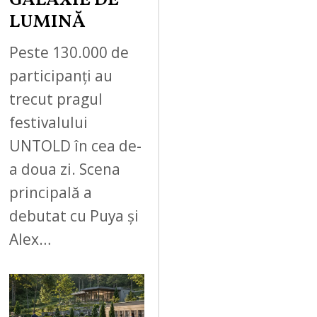
GALAXIE DE
LUMINĂ
Peste 130.000 de
participanți au
trecut pragul
festivalului
UNTOLD în cea de-
a doua zi. Scena
principală a
debutat cu Puya și
Alex…