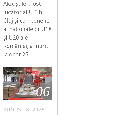
Alex Șuler, fost
jucător al U Elbi
Cluj și component
al naționalelor U18
și U20 ale
României, a murit
la doar 25…
06
AUGUST 8, 2026