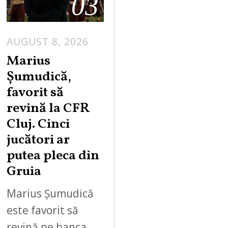
03
AUGUST 8, 2026
Marius
Șumudică,
favorit să
revină la CFR
Cluj. Cinci
jucători ar
putea pleca din
Gruia
Marius Șumudică
este favorit să
revină pe banca