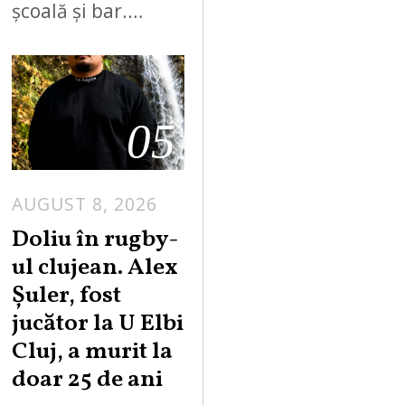
școală și bar.…
05
AUGUST 8, 2026
Doliu în rugby-
ul clujean. Alex
Șuler, fost
jucător la U Elbi
Cluj, a murit la
doar 25 de ani