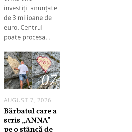
investiții anunțate
de 3 milioane de
euro. Centrul
poate procesa…
07
AUGUST 7, 2026
Bărbatul care a
scris „ANNA”
pe o stâncă de