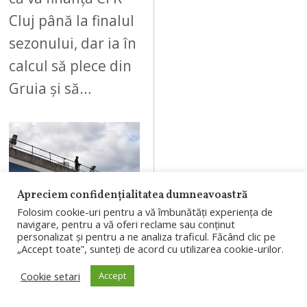
Cluj până la finalul
sezonului, dar ia în
calcul să plece din
Gruia și să…
07
Apreciem confidențialitatea dumneavoastră
Folosim cookie-uri pentru a vă îmbunătăți experiența de
navigare, pentru a vă oferi reclame sau conținut
AUGUST 6, 2026
personalizat și pentru a ne analiza traficul. Făcând clic pe
„Accept toate”, sunteți de acord cu utilizarea cookie-urilor.
Un bărbat
Cookie setari
Accept
costumat în
„Moartea cu