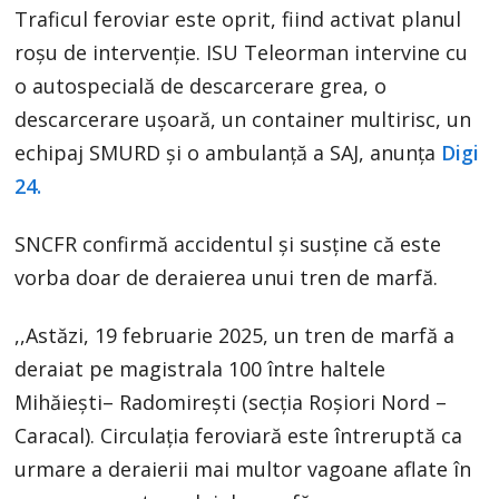
Traficul feroviar este oprit, fiind activat planul
roşu de intervenţie. ISU Teleorman intervine cu
o autospecială de descarcerare grea, o
descarcerare uşoară, un container multirisc, un
echipaj SMURD şi o ambulanţă a SAJ, anunța
Digi
24.
SNCFR confirmă accidentul și susține că este
vorba doar de deraierea unui tren de marfă.
,,Astăzi, 19 februarie 2025, un tren de marfă a
deraiat pe magistrala 100 între haltele
Mihăiești– Radomirești (secția Roșiori Nord –
Caracal). Circulaţia feroviară este întreruptă ca
urmare a deraierii mai multor vagoane aflate în