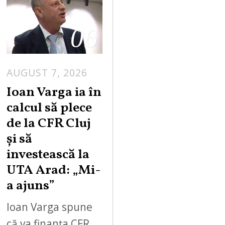
06
AUGUST 7, 2026
Ioan Varga ia în
calcul să plece
de la CFR Cluj
și să
investească la
UTA Arad: „Mi-
a ajuns”
Ioan Varga spune
că va finanța CFR