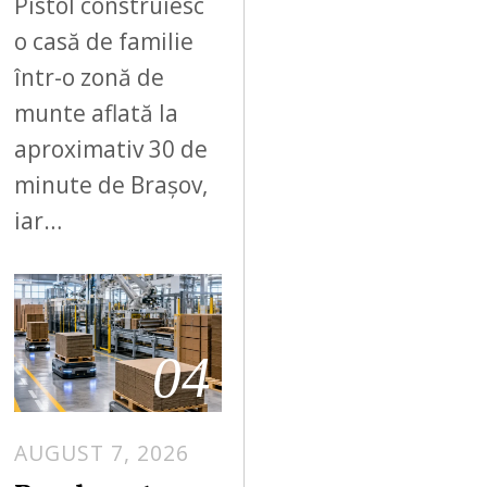
Pistol construiesc
o casă de familie
într-o zonă de
munte aflată la
aproximativ 30 de
minute de Brașov,
iar…
04
AUGUST 7, 2026
A
U