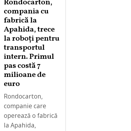
Rondocarton,
G
compania cu
U
fabrică la
S
Apahida, trece
T
la roboți pentru
7
,
transportul
2
intern. Primul
0
pas costă 7
2
milioane de
6
euro
Rondocarton,
companie care
operează o fabrică
la Apahida,