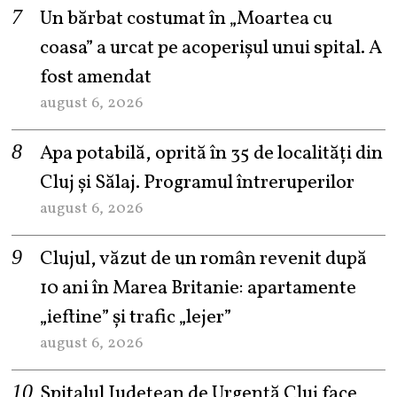
Un bărbat costumat în „Moartea cu
coasa” a urcat pe acoperișul unui spital. A
fost amendat
august 6, 2026
Apa potabilă, oprită în 35 de localități din
Cluj și Sălaj. Programul întreruperilor
august 6, 2026
Clujul, văzut de un român revenit după
10 ani în Marea Britanie: apartamente
„ieftine” și trafic „lejer”
august 6, 2026
Spitalul Județean de Urgență Cluj face