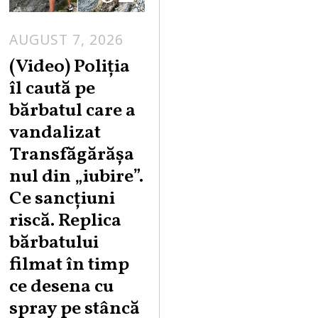
AUGUST 7, 2026
A
U
(Video) Poliția
G
îl caută pe
U
bărbatul care a
S
vandalizat
T
Transfăgărășa
7
,
nul din „iubire”.
2
Ce sancțiuni
0
riscă. Replica
2
bărbatului
6
filmat în timp
ce desena cu
spray pe stâncă