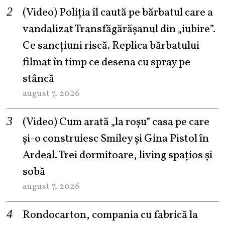
(Video) Poliția îl caută pe bărbatul care a
vandalizat Transfăgărășanul din „iubire”.
Ce sancțiuni riscă. Replica bărbatului
filmat în timp ce desena cu spray pe
stâncă
august 7, 2026
(Video) Cum arată „la roşu” casa pe care
şi-o construiesc Smiley şi Gina Pistol în
Ardeal. Trei dormitoare, living spațios și
sobă
august 7, 2026
Rondocarton, compania cu fabrică la