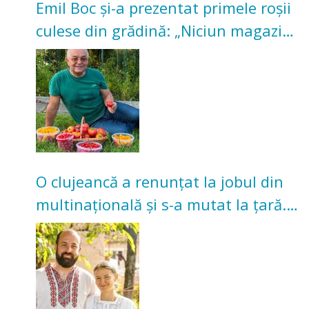
Emil Boc și-a prezentat primele roșii
culese din grădină: „Niciun magazin
nu poate oferi această satisfacție”
O clujeancă a renunțat la jobul din
multinațională și s-a mutat la țară.
Acum cultivă legume în grădina
bunicilor