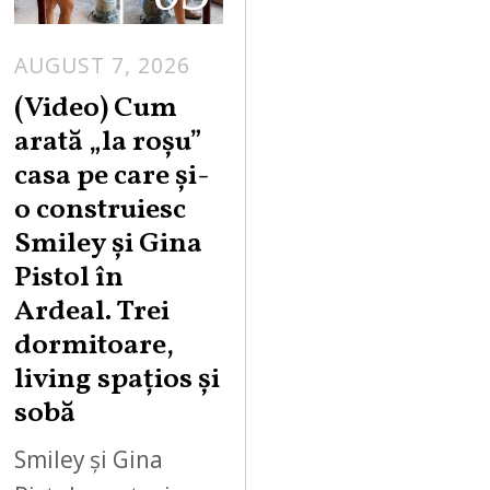
AUGUST 7, 2026
(Video) Cum
arată „la roşu”
casa pe care şi-
o construiesc
Smiley şi Gina
Pistol în
Ardeal. Trei
dormitoare,
living spațios și
sobă
Smiley și Gina