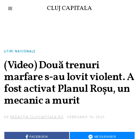
CLUJ CAPITALA
ȘTIRI NAȚIONALE
(Video) Două trenuri
marfare s-au lovit violent. A
fost activat Planul Roșu, un
mecanic a murit
DE
REDACȚIA CLUJCAPITALA.RO
FEBRUARIE 19, 2025
FACEBOOK
MESSENGER