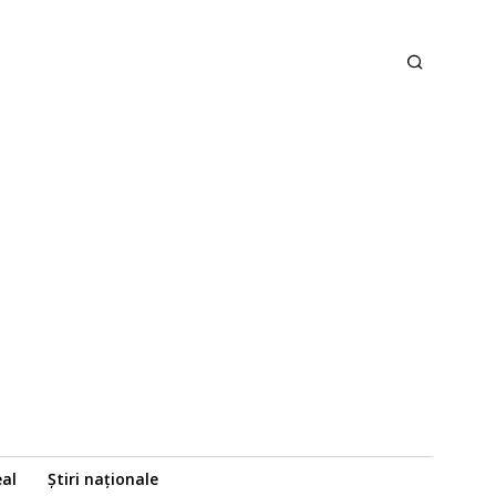
eal
Știri naționale