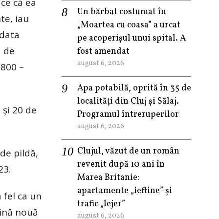
 ce că ea
Un bărbat costumat în
te, iau
„Moartea cu coasa” a urcat
 data
pe acoperișul unui spital. A
a de
fost amendat
august 6, 2026
.800 –
Apa potabilă, oprită în 35 de
localități din Cluj și Sălaj.
 și 20 de
Programul întreruperilor
august 6, 2026
Clujul, văzut de un român
de pildă,
revenit după 10 ani în
23.
Marea Britanie:
apartamente „ieftine” și
 fel ca un
trafic „lejer”
șină nouă
august 6, 2026