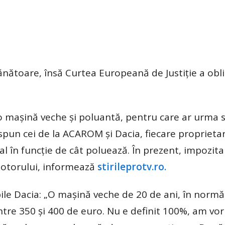
ănătoare, însă Curtea Europeană de Justiție a obl
ă o mașină veche și poluantă, pentru care ar urma 
 spun cei de la ACAROM și Dacia, fiecare proprieta
al în funcție de cât poluează. În prezent, impozita
 motorului, informează
stirileprotv.ro.
le Dacia: „O mașină veche de 20 de ani, în normă
tre 350 și 400 de euro. Nu e definit 100%, am vor