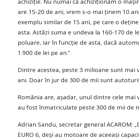
achiziție. Nu numai că achiziționăm o mași
are 15-20 de ani, vrem s-o mai ținem 10 ani
exemplu similar de 15 ani, pe care o deține
asta. Astăzi suma e undeva la 160-170 de le
poluare, iar în funcție de asta, dacă auto
1.900 de lei pe an.”
Dintre acestea, peste 3 milioane sunt mai ve
ani. Doar în jur de 300 de mii sunt autotur
România are, așadar, unul dintre cele mai v
au fost înmatriculate peste 300 de mii de 
Adrian Sandu, secretar general ACAROM: „Dacă
EURO 6, deși au motoare de aceeași capacita