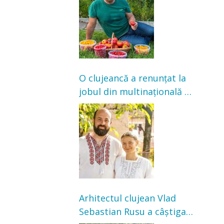
satisfacție”
O clujeancă a renunțat la
jobul din multinațională și
s-a mutat la țară. Acum
cultivă legume în grădina
bunicilor
Arhitectul clujean Vlad
Sebastian Rusu a câștigat