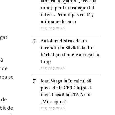
fabrică la Apahida, trece la
roboți pentru transportul
intern. Primul pas costă 7
milioane de euro
august 7, 2026
igat
Autobuz distrus de un
incendiu în Săvădisla. Un
bărbat și o femeie au ieșit la
să
timp
r de
august 7, 2026
rea se
Ioan Varga ia în calcul să
plece de la CFR Cluj și să
investească la UTA Arad:
 de
„Mi-a ajuns”
bit de
august 7, 2026