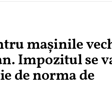
tru mașinile vech
an. Impozitul se v
ție de norma de