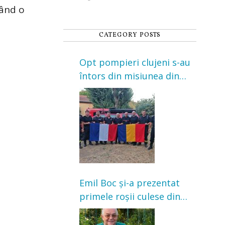
când o
CATEGORY POSTS
Opt pompieri clujeni s-au
întors din misiunea din
Franța. Au intervenit la
incendii de vegetație și
pădure
Emil Boc și-a prezentat
primele roșii culese din
grădină: „Niciun magazin
nu poate oferi această