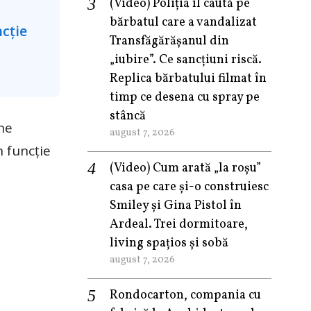
(Video) Poliția îl caută pe
bărbatul care a vandalizat
Transfăgărășanul din
„iubire”. Ce sancțiuni riscă.
Replica bărbatului filmat în
timp ce desena cu spray pe
stâncă
ne
august 7, 2026
n funcție
(Video) Cum arată „la roşu”
casa pe care şi-o construiesc
Smiley şi Gina Pistol în
Ardeal. Trei dormitoare,
living spațios și sobă
august 7, 2026
Rondocarton, compania cu