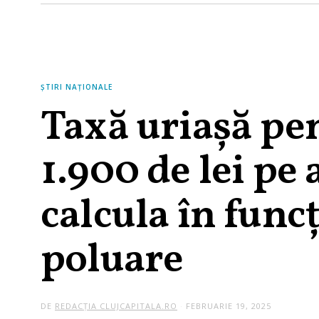
ȘTIRI NAȚIONALE
Taxă uriașă pen
1.900 de lei pe 
calcula în func
poluare
DE
REDACȚIA CLUJCAPITALA.RO
FEBRUARIE 19, 2025