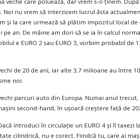
nă veche care poluează, dar vrem s-o ținem. După
. Noi nu vrem să interzicem lucrul ăsta actualmen
m și la care urmează să plătim impozitul local de
i pe an. De mâine am dori să se ia în calcul norm
mobilul e EURO 2 sau EURO 3, vorbim probabil de 1
chi de 20 de ani, iar alte 3,7 milioane au între 10
isme noi.
echi parcuri auto din Europa. Numai anul trecut, 
mașini second-hand, în ușoară creștere față de 20
 introduci în circulație un EURO 4 și îl taxezi la
te cilindrică, nu e corect. Fiindcă tu, care ai ma