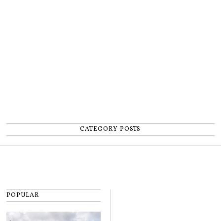
un accident: „Nu m-am simțit un
număr”
CATEGORY POSTS
POPULAR