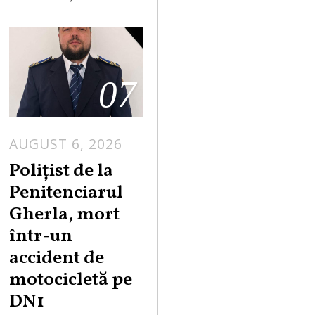
07
AUGUST 6, 2026
Polițist de la
Penitenciarul
Gherla, mort
într-un
accident de
motocicletă pe
DN1