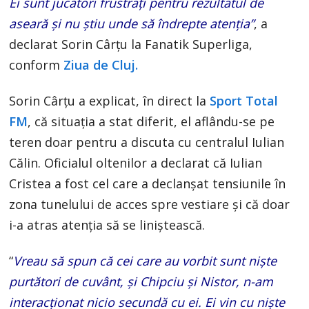
Ei sunt jucători frustrați pentru rezultatul de
aseară și nu știu unde să îndrepte atenția”
, a
declarat Sorin Cârțu la Fanatik Superliga,
conform
Ziua de Cluj.
Sorin Cârțu a explicat, în direct la
Sport Total
FM
, că situația a stat diferit, el aflându-se pe
teren doar pentru a discuta cu centralul Iulian
Călin. Oficialul oltenilor a declarat că Iulian
Cristea a fost cel care a declanșat tensiunile în
zona tunelului de acces spre vestiare și că doar
i-a atras atenția să se liniștească.
“
Vreau să spun că cei care au vorbit sunt niște
purtători de cuvânt, și Chipciu și Nistor, n-am
interacționat nicio secundă cu ei. Ei vin cu niște