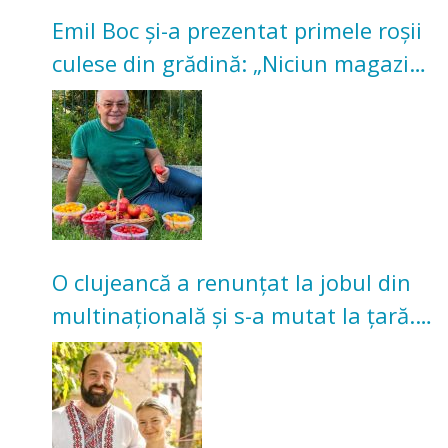
Emil Boc și-a prezentat primele roșii
culese din grădină: „Niciun magazin
nu poate oferi această satisfacție”
O clujeancă a renunțat la jobul din
multinațională și s-a mutat la țară.
Acum cultivă legume în grădina
bunicilor