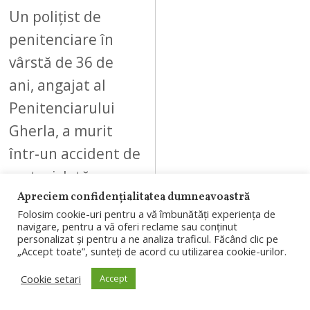
Un polițist de
penitenciare în
vârstă de 36 de
ani, angajat al
Penitenciarului
Gherla, a murit
într-un accident de
motocicletă
produs pe…
Apreciem confidențialitatea dumneavoastră
Folosim cookie-uri pentru a vă îmbunătăți experiența de
navigare, pentru a vă oferi reclame sau conținut
personalizat și pentru a ne analiza traficul. Făcând clic pe
„Accept toate”, sunteți de acord cu utilizarea cookie-urilor.
Cookie setari
Accept
08