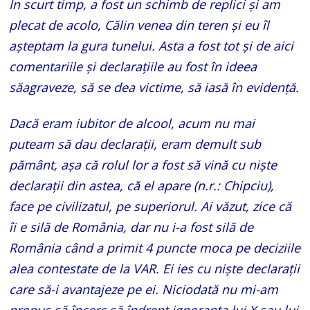
În scurt timp, a fost un schimb de replici și am
plecat de acolo, Călin venea din teren și eu îl
așteptam la gura tunelui. Asta a fost tot și de aici
comentariile și declarațiile au fost în ideea
săagraveze, să se dea victime, să iasă în evidență.
Dacă eram iubitor de alcool, acum nu mai
puteam să dau declarații, eram demult sub
pământ, așa că rolul lor a fost să vină cu niște
declarații din astea, că el apare (n.r.: Chipciu),
face pe civilizatul, pe superiorul. Ai văzut, zice că
îi e silă de România, dar nu i-a fost silă de
România când a primit 4 puncte moca pe deciziile
alea contestate de la VAR. Ei ies cu niște declarații
care să-i avantajeze pe ei. Niciodată nu mi-am
propus să încerc să îndrept ignoranța lui X sau lui