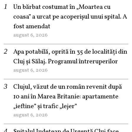
Un bărbat costumat în „Moartea cu
coasa” a urcat pe acoperișul unui spital. A
fost amendat
august 6, 2026
Apa potabilă, oprită în 35 de localități din
Cluj și Sălaj. Programul întreruperilor
august 6, 2026
Clujul, văzut de un român revenit după
10 ani în Marea Britanie: apartamente
„ieftine” și trafic „lejer”
august 6, 2026
Spitalul Județean de Urgență Cluj face