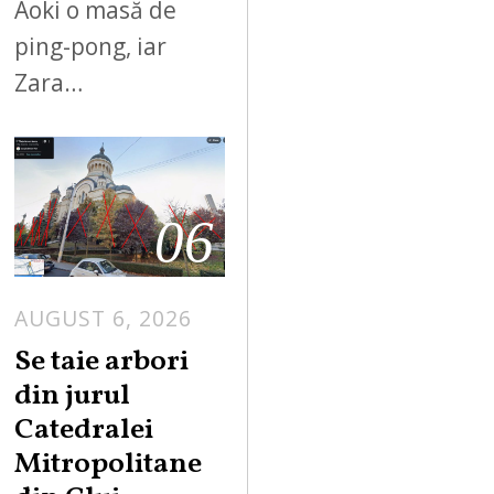
Aoki o masă de
ping-pong, iar
Zara…
06
AUGUST 6, 2026
Se taie arbori
din jurul
Catedralei
Mitropolitane