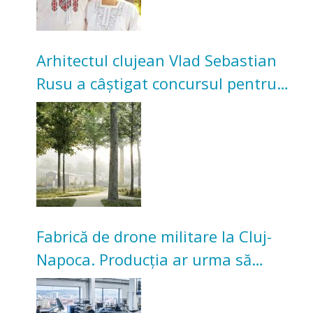
Arhitectul clujean Vlad Sebastian
Rusu a câștigat concursul pentru
transformarea Grădinii Casei
Universitarilor
Fabrică de drone militare la Cluj-
Napoca. Producția ar urma să
înceapă în toamna acestui an