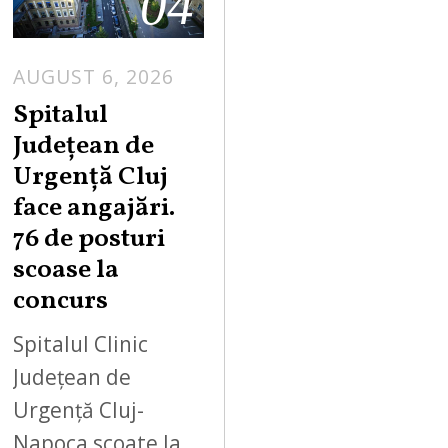
04
AUGUST 6, 2026
Spitalul
Județean de
Urgență Cluj
face angajări.
76 de posturi
scoase la
concurs
Spitalul Clinic
Județean de
Urgență Cluj-
Napoca scoate la