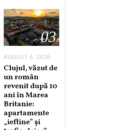
03
AUGUST 6, 2026
Clujul, văzut de
un român
revenit după 10
ani în Marea
Britanie:
apartamente
„ieftine” și