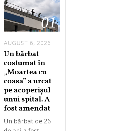
01
AUGUST 6, 2026
Un bărbat
costumat în
„Moartea cu
coasa” a urcat
pe acoperișul
unui spital. A
fost amendat
Un bărbat de 26
de ani a fost