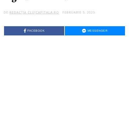
DE
REDACȚIA CLUJCAPITALA.RO
FEBRUARIE 5, 2025
FACEBOOK
MESSENGER