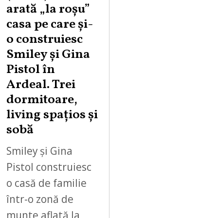
arată „la roşu”
casa pe care şi-
o construiesc
Smiley şi Gina
Pistol în
Ardeal. Trei
dormitoare,
living spațios și
sobă
Smiley și Gina
Pistol construiesc
o casă de familie
într-o zonă de
munte aflată la