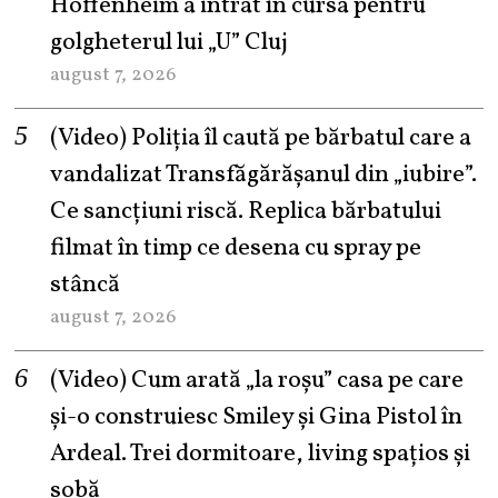
Hoffenheim a intrat în cursa pentru
golgheterul lui „U” Cluj
august 7, 2026
(Video) Poliția îl caută pe bărbatul care a
vandalizat Transfăgărășanul din „iubire”.
Ce sancțiuni riscă. Replica bărbatului
filmat în timp ce desena cu spray pe
stâncă
august 7, 2026
(Video) Cum arată „la roşu” casa pe care
şi-o construiesc Smiley şi Gina Pistol în
Ardeal. Trei dormitoare, living spațios și
sobă