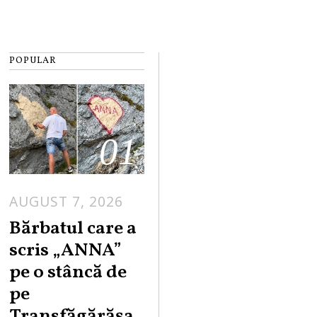
POPULAR
01
AUGUST 7, 2026
Bărbatul care a
scris „ANNA”
pe o stâncă de
pe
Transfăgărășa