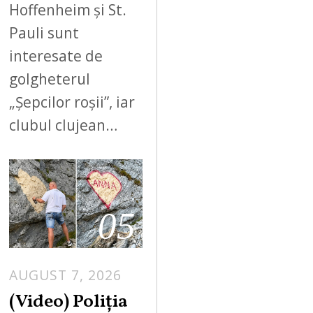
Hoffenheim și St.
Pauli sunt
interesate de
golgheterul
„Șepcilor roșii”, iar
clubul clujean…
05
AUGUST 7, 2026
A
U
(Video) Poliția
G