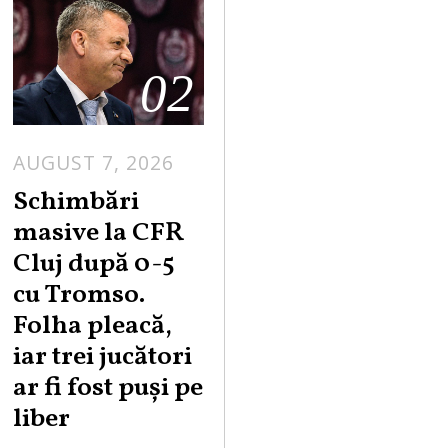
02
AUGUST 7, 2026
Schimbări
masive la CFR
Cluj după 0-5
cu Tromso.
Folha pleacă,
iar trei jucători
ar fi fost puși pe
liber