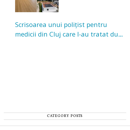
Scrisoarea unui polițist pentru
medicii din Cluj care l-au tratat după
un accident: „Nu m-am simțit un
număr”
CATEGORY POSTS