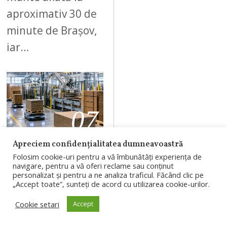
aproximativ 30 de
minute de Brașov,
iar…
07
Apreciem confidențialitatea dumneavoastră
AUGUST 7, 2026
A
Folosim cookie-uri pentru a vă îmbunătăți experiența de
navigare, pentru a vă oferi reclame sau conținut
U
Rondocarton,
personalizat și pentru a ne analiza traficul. Făcând clic pe
G
„Accept toate”, sunteți de acord cu utilizarea cookie-urilor.
compania cu
U
fabrică la
Cookie setari
Accept
S
Apahida, trece
T