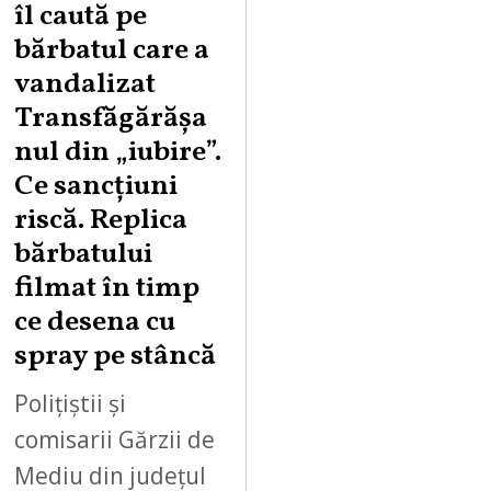
îl caută pe
U
bărbatul care a
S
vandalizat
T
Transfăgărășa
7
,
nul din „iubire”.
2
Ce sancțiuni
0
riscă. Replica
2
bărbatului
6
filmat în timp
ce desena cu
spray pe stâncă
Polițiștii și
comisarii Gărzii de
Mediu din județul