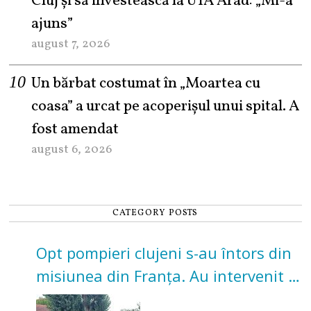
Cluj și să investească la UTA Arad: „Mi-a
ajuns”
august 7, 2026
Un bărbat costumat în „Moartea cu
coasa” a urcat pe acoperișul unui spital. A
fost amendat
august 6, 2026
CATEGORY POSTS
Opt pompieri clujeni s-au întors din
misiunea din Franța. Au intervenit la
incendii de vegetație și pădure