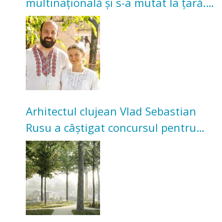
multinațională și s-a mutat la țară.
Acum cultivă legume în grădina
bunicilor
Arhitectul clujean Vlad Sebastian
Rusu a câștigat concursul pentru
transformarea Grădinii Casei
Universitarilor