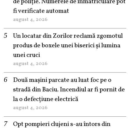
de poliție. Numerele de înmatriculare pot
fi verificate automat
august 4, 2026
Un locatar din Zorilor reclamă zgomotul
produs de boxele unei biserici și lumina
unei cruci
august 4, 2026
Două mașini parcate au luat foc pe o
stradă din Baciu. Incendiul ar fi pornit de
la o defecțiune electrică
august 4, 2026
Opt pompieri clujeni s-au întors din