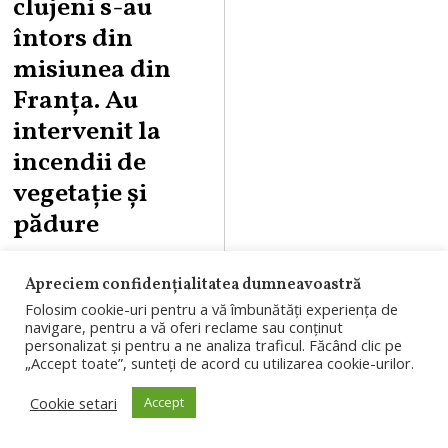
clujeni s-au
întors din
misiunea din
Franța. Au
intervenit la
incendii de
vegetație și
pădure
Opt pompieri din
Apreciem confidențialitatea dumneavoastră
cadrul ISU Cluj s-
Folosim cookie-uri pentru a vă îmbunătăți experiența de
navigare, pentru a vă oferi reclame sau conținut
au întors după o
personalizat și pentru a ne analiza traficul. Făcând clic pe
misiune de peste
„Accept toate”, sunteți de acord cu utilizarea cookie-urilor.
două săptămâni în
Cookie setari
Accept
Franța, unde au