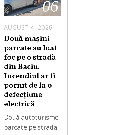
06
AUGUST 4, 2026
Două mașini
parcate au luat
foc pe o stradă
din Baciu.
Incendiul ar fi
pornit de la o
defecțiune
electrică
Două autoturisme
parcate pe strada