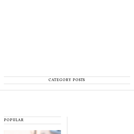
un accident: „Nu m-am simțit un
număr”
CATEGORY POSTS
POPULAR