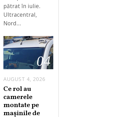
pătrat în iulie.
Ultracentral,
Nord…
04
AUGUST 4, 2026
Ce rol au
camerele
montate pe
mașinile de