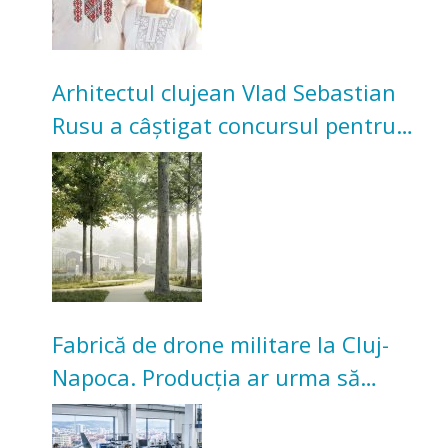
Arhitectul clujean Vlad Sebastian
Rusu a câștigat concursul pentru
transformarea Grădinii Casei
Universitarilor
Fabrică de drone militare la Cluj-
Napoca. Producția ar urma să
înceapă în toamna acestui an