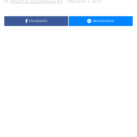
DE
REDACȚIA CLUJCAPITALA.RO
FEBRUARIE 2, 2025
FACEBOOK
MESSENGER