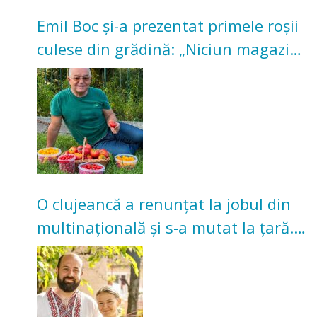
Emil Boc și-a prezentat primele roșii
culese din grădină: „Niciun magazin
nu poate oferi această satisfacție”
O clujeancă a renunțat la jobul din
multinațională și s-a mutat la țară.
Acum cultivă legume în grădina
bunicilor