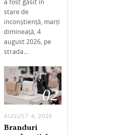
a fost găsit în
stare de
inconștiență, marți
dimineață, 4
august 2026, pe
strada…
02
AUGUST 4, 2026
Branduri