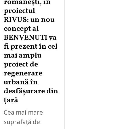
românești, în
proiectul
RIVUS: un nou
concept al
BENVENUTI va
fi prezent în cel
mai amplu
proiect de
regenerare
urbană în
desfășurare din
țară
Cea mai mare
suprafață de