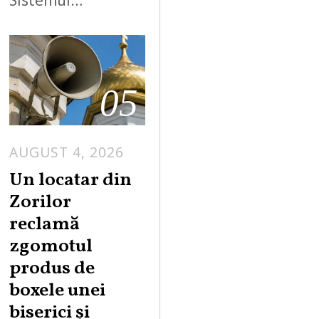
05
AUGUST 4, 2026
Un locatar din
Zorilor
reclamă
zgomotul
produs de
boxele unei
biserici și