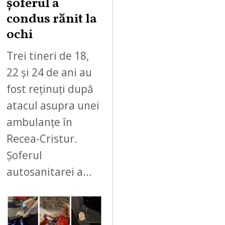
șoferul a
condus rănit la
ochi
Trei tineri de 18,
22 și 24 de ani au
fost reținuți după
atacul asupra unei
ambulanțe în
Recea-Cristur.
Șoferul
autosanitarei a…