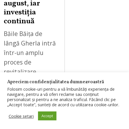
,
august, iar
2
investiția
0
continuă
2
6
Băile Băița de
lângă Gherla intră
într-un amplu
proces de
revitalizare.
Restaurantul și
Apreciem confidențialitatea dumneavoastră
Folosim cookie-uri pentru a vă îmbunătăți experiența de
parcul se
navigare, pentru a vă oferi reclame sau conținut
redeschid pe 18
personalizat și pentru a ne analiza traficul. Făcând clic pe
„Accept toate”, sunteți de acord cu utilizarea cookie-urilor.
august, iar
Cookie setari
Accept
proiectul
continuă…