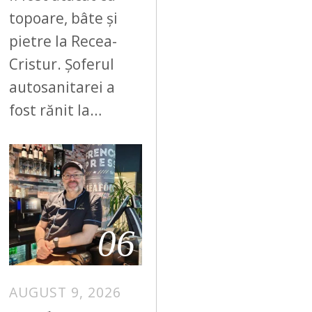
topoare, bâte și
pietre la Recea-
Cristur. Șoferul
autosanitarei a
fost rănit la…
06
AUGUST 9, 2026