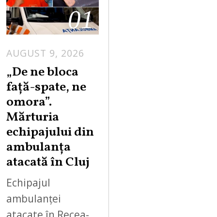
01
AUGUST 9, 2026
„De ne bloca
față-spate, ne
omora”.
Mărturia
echipajului din
ambulanța
atacată în Cluj
Echipajul
ambulanței
atacate în Recea-