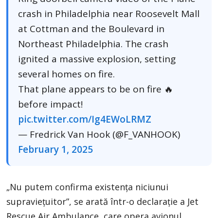
crash in Philadelphia near Roosevelt Mall
at Cottman and the Boulevard in
Northeast Philadelphia. The crash
ignited a massive explosion, setting
several homes on fire.
That plane appears to be on fire 🔥
before impact!
pic.twitter.com/Ig4EWoLRMZ
— Fredrick Van Hook (@F_VANHOOK)
February 1, 2025
„Nu putem confirma existența niciunui
supraviețuitor”, se arată într-o declarație a Jet
Rescue Air Ambulance, care opera avionul