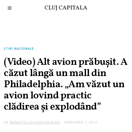
CLUJ CAPITALA
ȘTIRI NAȚIONALE
(Video) Alt avion prăbușit. A
căzut lângă un mall din
Philadelphia. „Am văzut un
avion lovind practic
clădirea și explodând”
DE
REDACȚIA CLUJCAPITALA.RO
FEBRUARIE 1, 2025