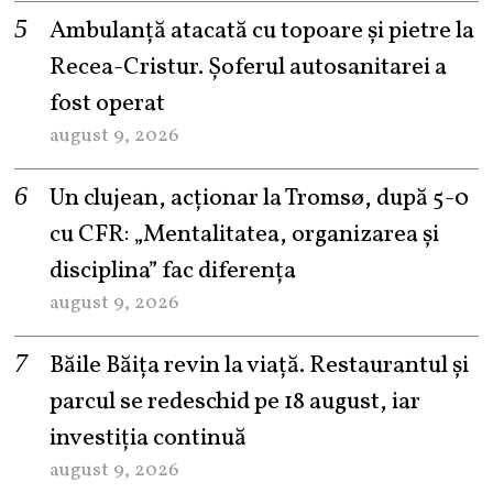
Ambulanță atacată cu topoare și pietre la
Recea-Cristur. Șoferul autosanitarei a
fost operat
august 9, 2026
Un clujean, acționar la Tromsø, după 5-0
cu CFR: „Mentalitatea, organizarea și
disciplina” fac diferența
august 9, 2026
Băile Băița revin la viață. Restaurantul și
parcul se redeschid pe 18 august, iar
investiția continuă
august 9, 2026