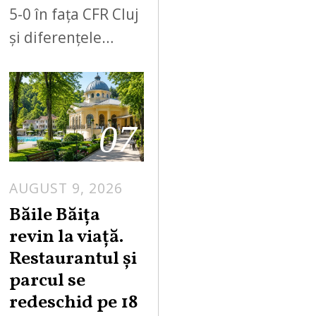
5-0 în fața CFR Cluj
și diferențele…
07
AUGUST 9, 2026
A
U
Băile Băița
G
revin la viață.
U
Restaurantul și
S
parcul se
T
redeschid pe 18
9