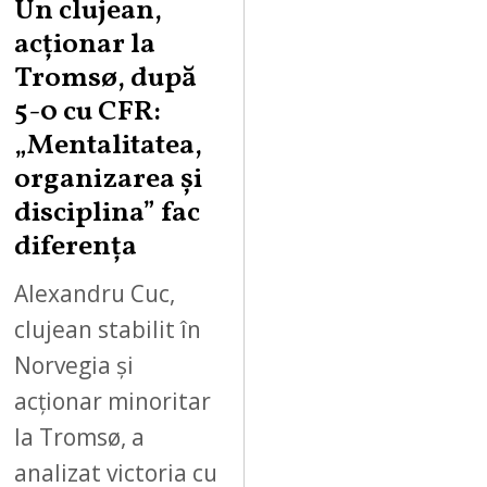
Un clujean,
acționar la
Tromsø, după
5-0 cu CFR:
„Mentalitatea,
organizarea și
disciplina” fac
diferența
Alexandru Cuc,
clujean stabilit în
Norvegia și
acționar minoritar
la Tromsø, a
analizat victoria cu