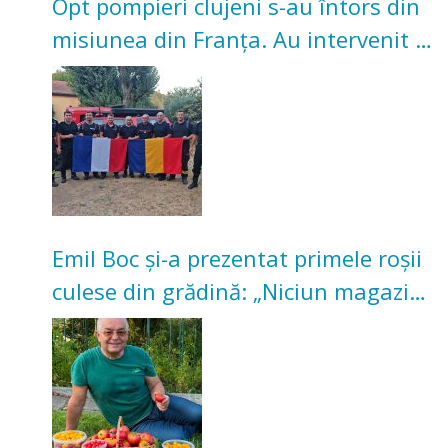
Opt pompieri clujeni s-au întors din
misiunea din Franța. Au intervenit la
incendii de vegetație și pădure
Emil Boc și-a prezentat primele roșii
culese din grădină: „Niciun magazin
nu poate oferi această satisfacție”