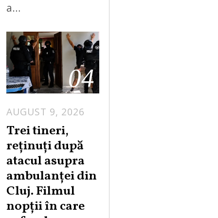
a…
04
AUGUST 9, 2026
Trei tineri,
reținuți după
atacul asupra
ambulanței din
Cluj. Filmul
nopții în care