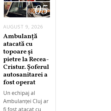
05
AUGUST 9, 2026
Ambulanță
atacată cu
topoare și
pietre la Recea-
Cristur. Șoferul
autosanitarei a
fost operat
Un echipaj al
Ambulanței Cluj ar
fi fost atacat cu