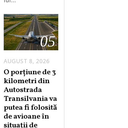
05
AUGUST 8, 2026
A
U
O porțiune de 3
G
kilometri din
U
Autostrada
S
Transilvania va
T
putea fi folosită
8
,
de avioane în
2
situații de