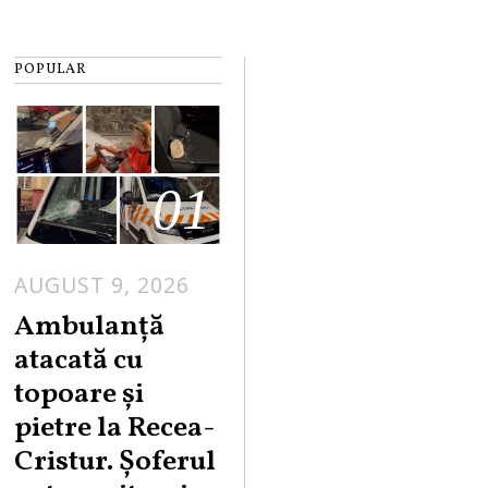
POPULAR
01
AUGUST 9, 2026
Ambulanță
atacată cu
topoare și
pietre la Recea-
Cristur. Șoferul