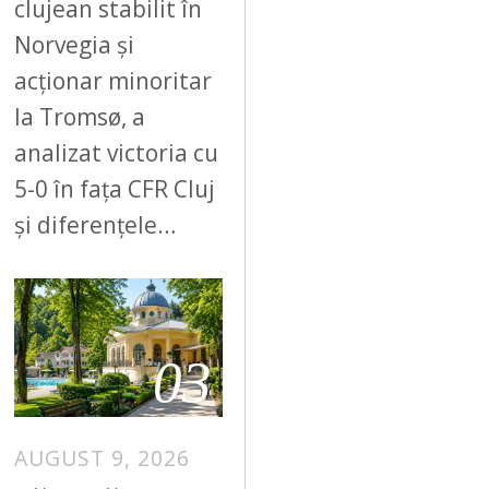
clujean stabilit în
Norvegia și
acționar minoritar
la Tromsø, a
analizat victoria cu
5-0 în fața CFR Cluj
și diferențele…
03
AUGUST 9, 2026
A
U