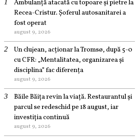
Ambulanță atacată cu topoare și pietre la
Recea-Cristur. Șoferul autosanitarei a
fost operat
august 9, 2026
Un clujean, acționar la Tromsø, după 5-0
cu CFR: „Mentalitatea, organizarea și
disciplina” fac diferența
august 9, 2026
Băile Băița revin la viață. Restaurantul și
parcul se redeschid pe 18 august, iar
investiția continuă
august 9, 2026