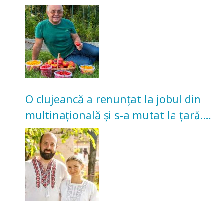
nu poate oferi această satisfacție”
O clujeancă a renunțat la jobul din
multinațională și s-a mutat la țară.
Acum cultivă legume în grădina
bunicilor