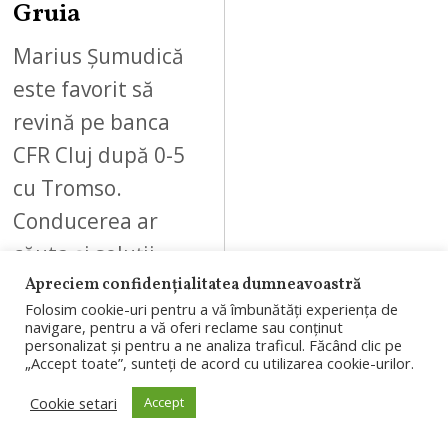
Gruia
Marius Șumudică
este favorit să
revină pe banca
CFR Cluj după 0-5
cu Tromso.
Conducerea ar
căuta și soluții
pentru plecarea
Apreciem confidențialitatea dumneavoastră
Folosim cookie-uri pentru a vă îmbunătăți experiența de
a…
navigare, pentru a vă oferi reclame sau conținut
personalizat și pentru a ne analiza traficul. Făcând clic pe
„Accept toate”, sunteți de acord cu utilizarea cookie-urilor.
Cookie setari
Accept