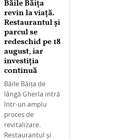
Băile Băița
G
revin la viață.
U
Restaurantul și
S
parcul se
T
redeschid pe 18
9
,
august, iar
2
investiția
0
continuă
2
6
Băile Băița de
lângă Gherla intră
într-un amplu
proces de
revitalizare.
Restaurantul și