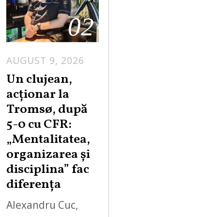
02
AUGUST 9, 2026
Un clujean,
acționar la
Tromsø, după
5-0 cu CFR:
„Mentalitatea,
organizarea și
disciplina” fac
diferența
Alexandru Cuc,