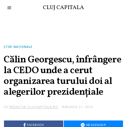
CLUJ CAPITALA
ȘTIRI NAȚIONALE
Călin Georgescu, înfrângere
la CEDO unde a cerut
organizarea turului doi al
alegerilor prezidențiale
DE
REDACȚIA CLUJCAPITALA.RO
IANUARIE 21, 2025
FACEBOOK
MESSENGER