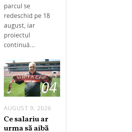
parcul se
redeschid pe 18
august, iar
proiectul
continuă…
04
AUGUST 9, 2026
Ce salariu ar
urma să aibă