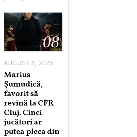
08
AUGUST 8, 2026
Marius
Șumudică,
favorit să
revină la CFR
Cluj. Cinci
jucători ar
putea pleca din