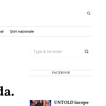
eal
Știri naționale
FACEBOOK
da.
UNTOLD începe