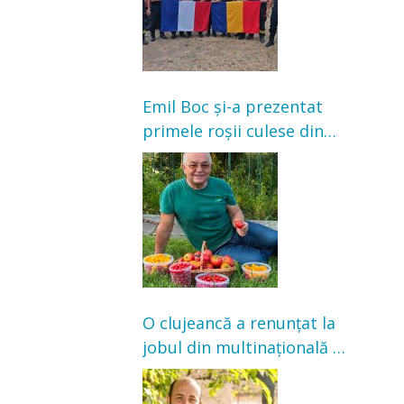
Emil Boc și-a prezentat
primele roșii culese din
grădină: „Niciun magazin
nu poate oferi această
satisfacție”
O clujeancă a renunțat la
jobul din multinațională și
s-a mutat la țară. Acum
cultivă legume în grădina