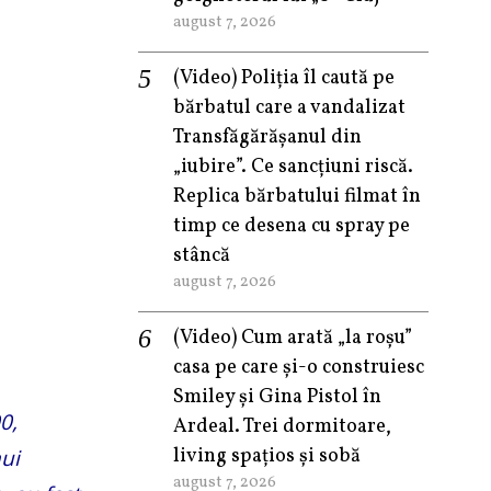
august 7, 2026
(Video) Poliția îl caută pe
bărbatul care a vandalizat
Transfăgărășanul din
„iubire”. Ce sancțiuni riscă.
Replica bărbatului filmat în
timp ce desena cu spray pe
stâncă
august 7, 2026
(Video) Cum arată „la roşu”
casa pe care şi-o construiesc
Smiley şi Gina Pistol în
0,
Ardeal. Trei dormitoare,
living spațios și sobă
nui
august 7, 2026