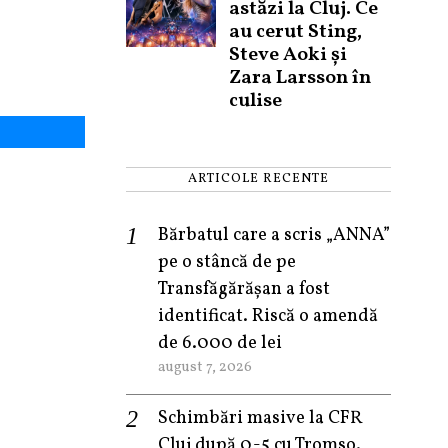
astăzi la Cluj. Ce
au cerut Sting,
Steve Aoki și
Zara Larsson în
culise
ARTICOLE RECENTE
Bărbatul care a scris „ANNA”
pe o stâncă de pe
Transfăgărășan a fost
identificat. Riscă o amendă
de 6.000 de lei
august 7, 2026
Schimbări masive la CFR
Cluj după 0-5 cu Tromso.