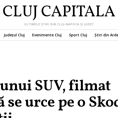
CLUJ CAPITALA
ULTIMELE ȘTIRI DIN CLUJ-NAPOCA ȘI JUDEȚ
Județul Cluj
Evenimente Cluj
Sport Cluj
Știri din Ard
 unui SUV, filmat
 se urce pe o Sko