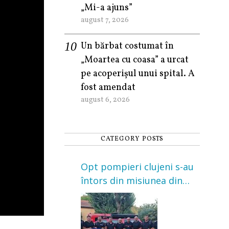
„Mi-a ajuns”
august 7, 2026
Un bărbat costumat în
„Moartea cu coasa” a urcat
pe acoperișul unui spital. A
fost amendat
august 6, 2026
CATEGORY POSTS
Opt pompieri clujeni s-au
întors din misiunea din
Franța. Au intervenit la
incendii de vegetație și
pădure