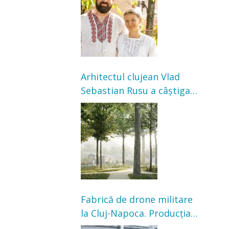
bunicilor
Arhitectul clujean Vlad
Sebastian Rusu a câștigat
concursul pentru
transformarea Grădinii
Casei Universitarilor
Fabrică de drone militare
la Cluj-Napoca. Producția
ar urma să înceapă în