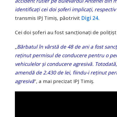
accident rutier pe bulevardul Antenei din mu
identificaţi cei doi şoferi implicaţi, respec
transmis IPJ Timiş, păotrivit
Digi 24.
Cei doi şoferi au fost sancţionaţi de poliţişti
„
Bărbatul în vârstă de 48 de ani a fost sanc
reţinut permisul de conducere pentru o per
vehiculelor şi conducere agresivă. Totodată,
amendă de 2.430 de lei, fiindu-i reţinut p
agresivă
”, a mai precizat IPJ Timiş.