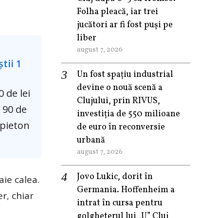
Folha pleacă, iar trei
jucători ar fi fost puși pe
liber
august 7, 2026
Un fost spațiu industrial
devine o nouă scenă a
 de lei
Clujului, prin RIVUS,
 90 de
investiția de 550 milioane
 pieton
de euro în reconversie
urbană
august 7, 2026
Jovo Lukic, dorit în
ie calea.
Germania. Hoffenheim a
r, chiar
intrat în cursa pentru
golgheterul lui „U” Cluj