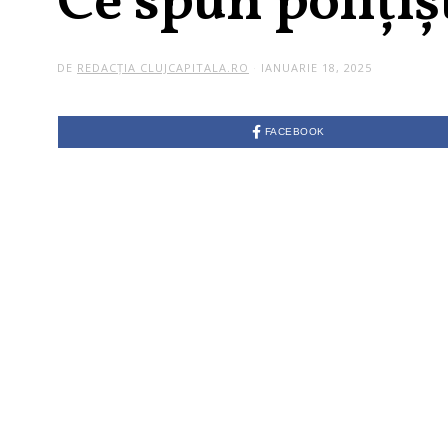
Ce spun polițișt
DE
REDACȚIA CLUJCAPITALA.RO
IANUARIE 18, 2025
FACEBOOK