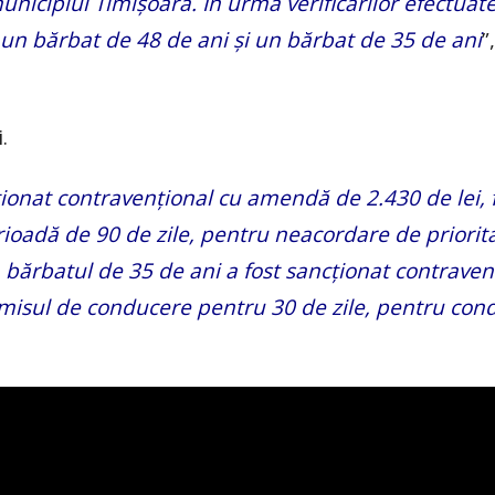
nicipiul Timişoara. În urma verificărilor efectuate
tiv un bărbat de 48 de ani şi un bărbat de 35 de ani
”
.
ţionat contravenţional cu amendă de 2.430 de lei, f
ioadă de 90 de zile, pentru neacordare de priorit
 bărbatul de 35 de ani a fost sancţionat contraven
ermisul de conducere pentru 30 de zile, pentru con