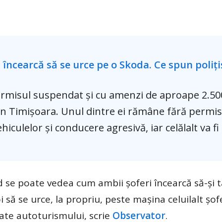
permisul suspendat şi cu amenzi de aproape 2.500
in Timișoara. Unul dintre ei rămâne fără permis
iculelor și conducere agresivă, iar celălalt va fi
 se poate vedea cum ambii şoferi încearcă să-şi ta
să se urce, la propriu, peste maşina celuilalt şofe
ate autoturismului, scrie
Observator
.