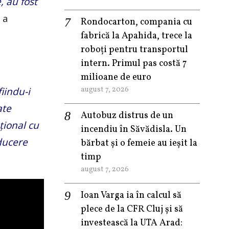
, au fost
, a
Rondocarton, compania cu
fabrică la Apahida, trece la
roboți pentru transportul
intern. Primul pas costă 7
milioane de euro
august 7, 2026
iindu-i
ate
Autobuz distrus de un
ţional cu
incendiu în Săvădisla. Un
ducere
bărbat și o femeie au ieșit la
timp
august 7, 2026
Ioan Varga ia în calcul să
plece de la CFR Cluj și să
investească la UTA Arad: