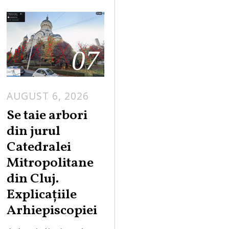
07
AUGUST 6, 2026
Se taie arbori
din jurul
Catedralei
Mitropolitane
din Cluj.
Explicațiile
Arhiepiscopiei