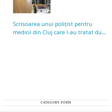
Scrisoarea unui polițist pentru
medicii din Cluj care l-au tratat după
un accident: „Nu m-am simțit un
număr”
CATEGORY POSTS