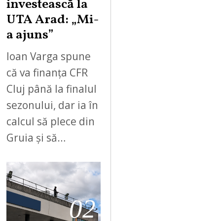
investească la
UTA Arad: „Mi-
a ajuns”
Ioan Varga spune
că va finanța CFR
Cluj până la finalul
sezonului, dar ia în
calcul să plece din
Gruia și să…
02