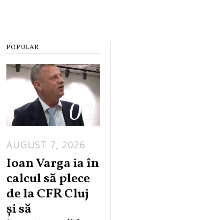
POPULAR
01
AUGUST 7, 2026
Ioan Varga ia în
calcul să plece
de la CFR Cluj
și să