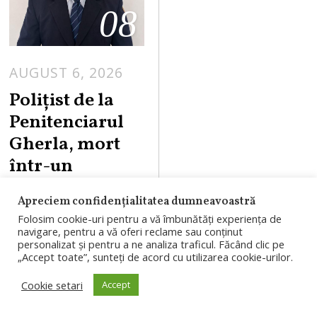
08
AUGUST 6, 2026
Polițist de la
Penitenciarul
Gherla, mort
într-un
accident de
Apreciem confidențialitatea dumneavoastră
motocicletă pe
Folosim cookie-uri pentru a vă îmbunătăți experiența de
DN1
navigare, pentru a vă oferi reclame sau conținut
personalizat și pentru a ne analiza traficul. Făcând clic pe
„Accept toate”, sunteți de acord cu utilizarea cookie-urilor.
Un polițist de
penitenciare în
Cookie setari
Accept
vârstă de 36 de