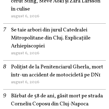
cerut Sting, Steve Aoki și Zara Larsson
în culise
august 6, 2026
Se taie arbori din jurul Catedralei
Mitropolitane din Cluj. Explicațiile
Arhiepiscopiei
august 6, 2026
Polițist de la Penitenciarul Gherla, mort
într-un accident de motocicletă pe DN1
august 6, 2026
Bărbat de 58 de ani, găsit mort pe strada
Corneliu Coposu din Cluj-Napoca