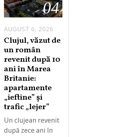
04
AUGUST 6, 2026
Clujul, văzut de
un român
revenit după 10
ani în Marea
Britanie:
apartamente
„ieftine” și
trafic „lejer”
Un clujean revenit
după zece ani în