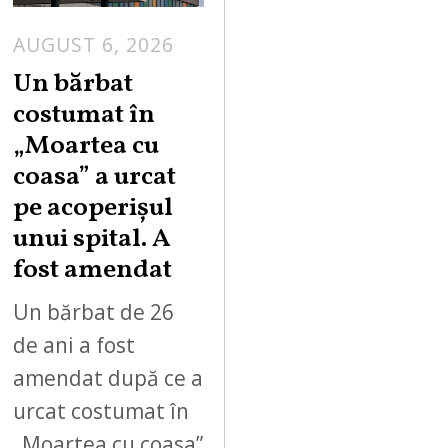
AUGUST 6, 2026
Un bărbat
costumat în
„Moartea cu
coasa” a urcat
pe acoperișul
unui spital. A
fost amendat
Un bărbat de 26
de ani a fost
amendat după ce a
urcat costumat în
„Moartea cu coasa”