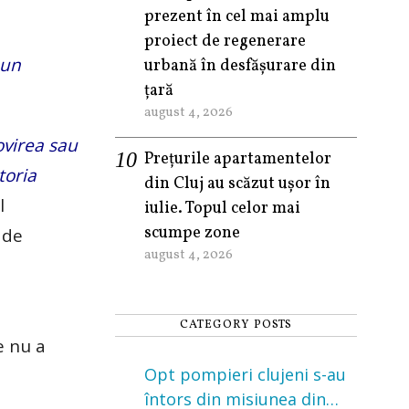
prezent în cel mai amplu
proiect de regenerare
 un
urbană în desfășurare din
țară
august 4, 2026
lovirea sau
Prețurile apartamentelor
toria
din Cluj au scăzut ușor în
l
iulie. Topul celor mai
scumpe zone
 de
august 4, 2026
CATEGORY POSTS
e nu a
Opt pompieri clujeni s-au
întors din misiunea din