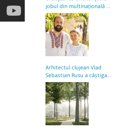
jobul din multinațională și
s-a mutat la țară. Acum
cultivă legume în grădina
bunicilor
Arhitectul clujean Vlad
Sebastian Rusu a câștigat
concursul pentru
transformarea Grădinii
Casei Universitarilor