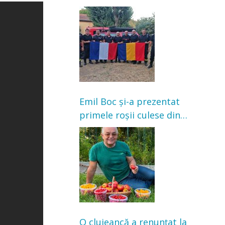
Franța. Au intervenit la
incendii de vegetație și
pădure
Emil Boc și-a prezentat
primele roșii culese din
grădină: „Niciun magazin
nu poate oferi această
satisfacție”
O clujeancă a renunțat la