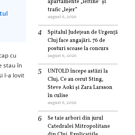
apartamente „ieftine” și
trafic „lejer”
august 6, 2026
Spitalul Județean de Urgență
Cluj face angajări. 76 de
posturi scoase la concurs
 cap cu
august 6, 2026
e stau în
UNTOLD începe astăzi la
 l-a lovit
Cluj. Ce au cerut Sting,
Steve Aoki și Zara Larsson
în culise
august 6, 2026
Se taie arbori din jurul
Catedralei Mitropolitane
din Cluj. Explicațiile