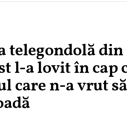
la telegondolă din
t l-a lovit în cap 
ul care n-a vrut să
coadă