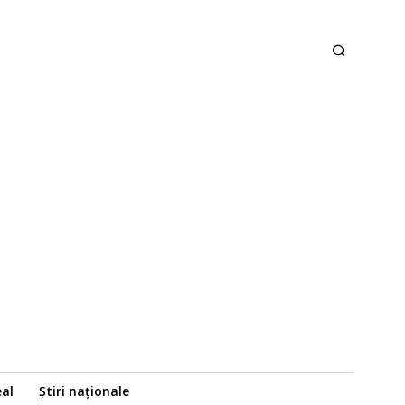
eal
Știri naționale