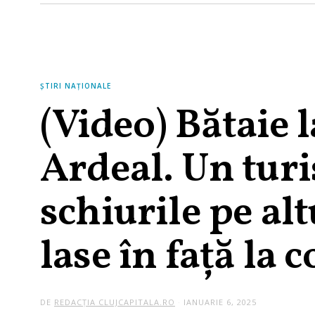
ȘTIRI NAȚIONALE
(Video) Bătaie 
Ardeal. Un turis
schiurile pe alt
lase în față la 
DE
REDACȚIA CLUJCAPITALA.RO
IANUARIE 6, 2025