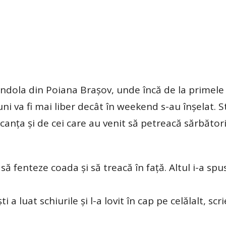
egondola din Poiana Brașov, unde încă de la primele
luni va fi mai liber decât în weekend s-au înșelat. S
acanța și de cei care au venit să petreacă sărbători
să fenteze coada și să treacă în față. Altul i-a spu
 a luat schiurile și l-a lovit în cap pe celălalt, scr