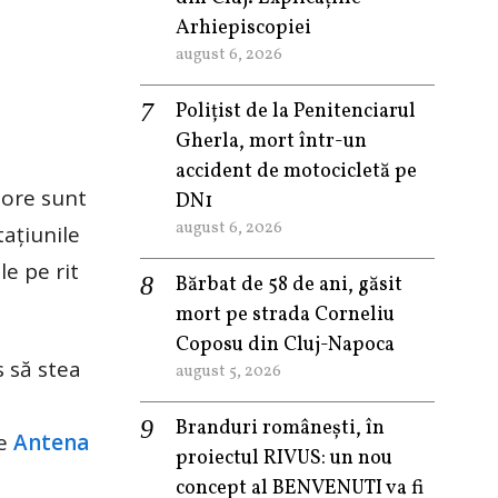
Arhiepiscopiei
august 6, 2026
Polițist de la Penitenciarul
Gherla, mort într-un
accident de motocicletă pe
 ore sunt
DN1
august 6, 2026
tațiunile
le pe rit
Bărbat de 58 de ani, găsit
mort pe strada Corneliu
Coposu din Cluj-Napoca
s să stea
august 5, 2026
Branduri românești, în
ie
Antena
proiectul RIVUS: un nou
concept al BENVENUTI va fi