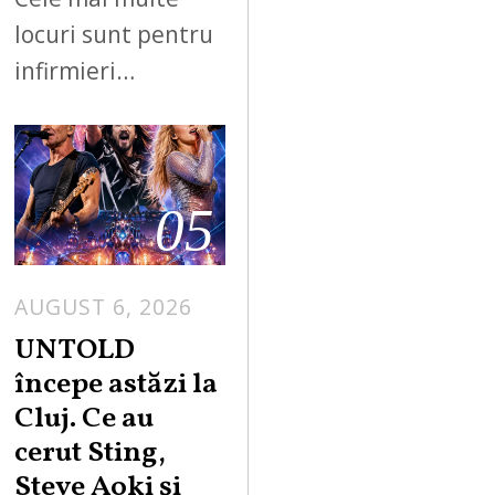
locuri sunt pentru
infirmieri…
05
AUGUST 6, 2026
UNTOLD
începe astăzi la
Cluj. Ce au
cerut Sting,
Steve Aoki și