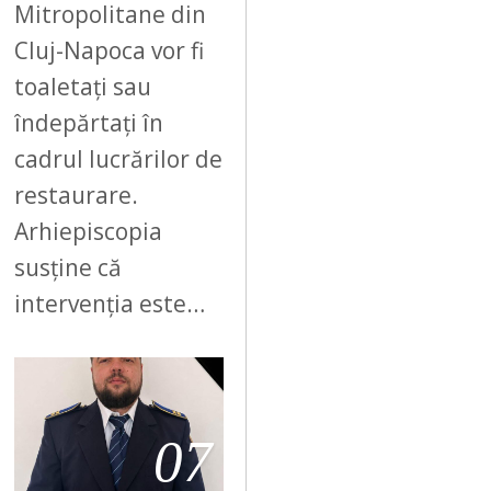
Mitropolitane din
Cluj-Napoca vor fi
toaletați sau
îndepărtați în
cadrul lucrărilor de
restaurare.
Arhiepiscopia
susține că
intervenția este…
07