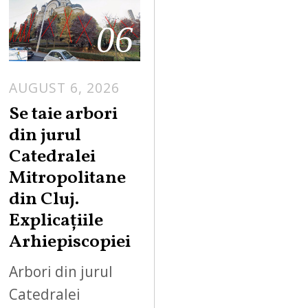
06
AUGUST 6, 2026
Se taie arbori
din jurul
Catedralei
Mitropolitane
din Cluj.
Explicațiile
Arhiepiscopiei
Arbori din jurul
Catedralei