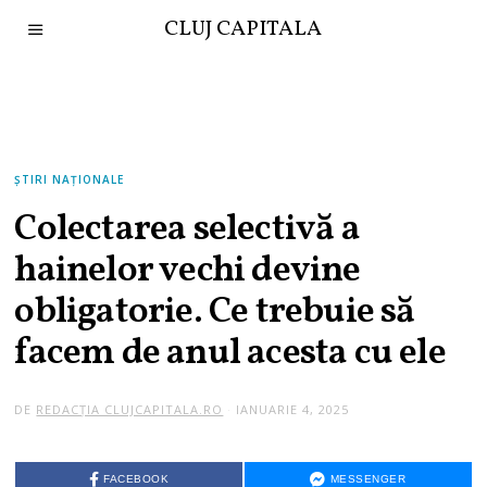
CLUJ CAPITALA
ȘTIRI NAȚIONALE
Colectarea selectivă a
hainelor vechi devine
obligatorie. Ce trebuie să
facem de anul acesta cu ele
DE
REDACȚIA CLUJCAPITALA.RO
IANUARIE 4, 2025
I
A
N
U
A
FACEBOOK
MESSENGER