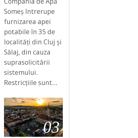
Compania de Apă
Someș întrerupe
furnizarea apei
potabile în 35 de
localități din Cluj și
Sălaj, din cauza
suprasolicitării
sistemului.
Restricțiile sunt…
03