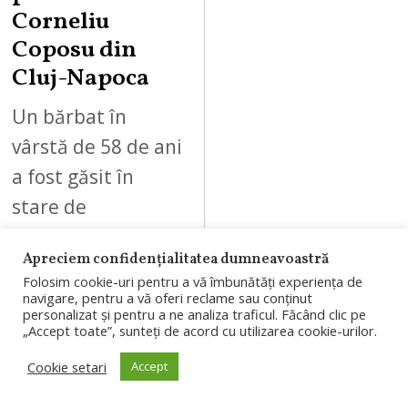
Corneliu
Coposu din
Cluj-Napoca
Un bărbat în
vârstă de 58 de ani
a fost găsit în
stare de
inconștiență, marți
Apreciem confidențialitatea dumneavoastră
dimineață, 4
Folosim cookie-uri pentru a vă îmbunătăți experiența de
august 2026, pe
navigare, pentru a vă oferi reclame sau conținut
personalizat și pentru a ne analiza traficul. Făcând clic pe
strada…
„Accept toate”, sunteți de acord cu utilizarea cookie-urilor.
Cookie setari
Accept