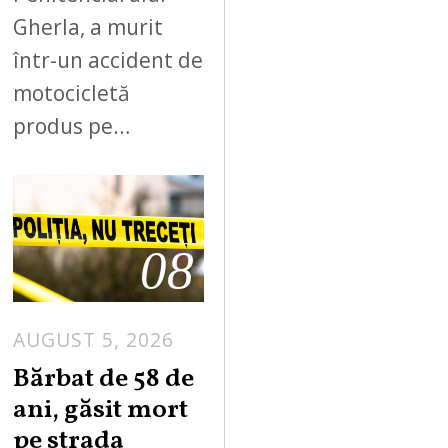
Gherla, a murit
într-un accident de
motocicletă
produs pe…
08
AUGUST 5, 2026
Bărbat de 58 de
ani, găsit mort
pe strada