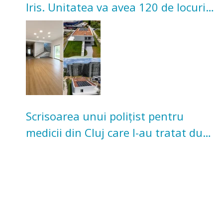
Iris. Unitatea va avea 120 de locuri
pentru copii
Scrisoarea unui polițist pentru
medicii din Cluj care l-au tratat după
un accident: „Nu m-am simțit un
număr”