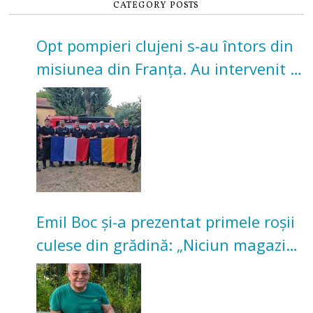
CATEGORY POSTS
Opt pompieri clujeni s-au întors din
misiunea din Franța. Au intervenit la
incendii de vegetație și pădure
Emil Boc și-a prezentat primele roșii
culese din grădină: „Niciun magazin
nu poate oferi această satisfacție”