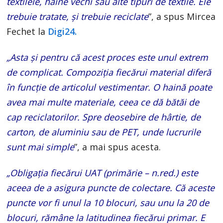
textilele, haine vechi sau alte tipuri de textile. Ele
trebuie tratate, și trebuie reciclate
”, a spus Mircea
Fechet la
Digi24.
„Asta și pentru că acest proces este unul extrem
de complicat. Compoziția fiecărui material diferă
în funcție de articolul vestimentar. O haină poate
avea mai multe materiale, ceea ce dă bătăi de
cap reciclatorilor. Spre deosebire de hârtie, de
carton, de aluminiu sau de PET, unde lucrurile
sunt mai simple
”, a mai spus acesta.
„Obligația fiecărui UAT (primărie – n.red.) este
aceea de a asigura puncte de colectare. Că aceste
puncte vor fi unul la 10 blocuri, sau unu la 20 de
blocuri, rămâne la latitudinea fiecărui primar. E