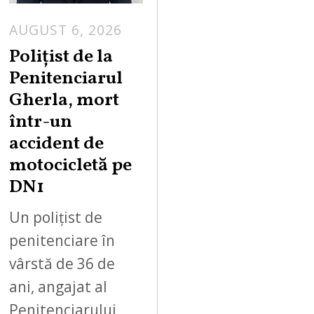
AUGUST 6, 2026
Polițist de la
Penitenciarul
Gherla, mort
într-un
accident de
motocicletă pe
DN1
Un polițist de
penitenciare în
vârstă de 36 de
ani, angajat al
Penitenciarului