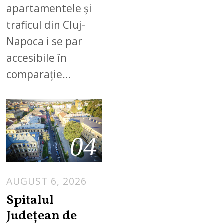
apartamentele și
traficul din Cluj-
Napoca i se par
accesibile în
comparație…
04
AUGUST 6, 2026
Spitalul
Județean de