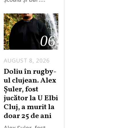
06
AUGUST 8, 2026
Doliu în rugby-
ul clujean. Alex
Șuler, fost
jucător la U Elbi
Cluj, a murit la
doar 25 de ani