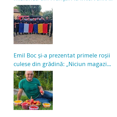
incendii de vegetație și pădure
Emil Boc și-a prezentat primele roșii
culese din grădină: „Niciun magazin
nu poate oferi această satisfacție”