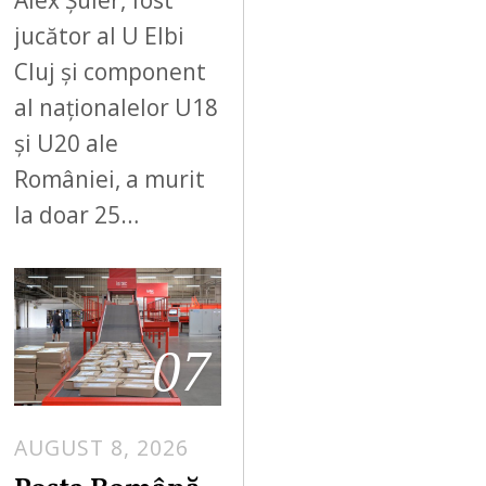
Alex Șuler, fost
jucător al U Elbi
Cluj și component
al naționalelor U18
și U20 ale
României, a murit
la doar 25…
07
AUGUST 8, 2026