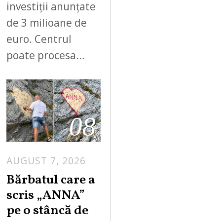
investiții anunțate
de 3 milioane de
euro. Centrul
poate procesa…
08
AUGUST 7, 2026
Bărbatul care a
scris „ANNA”
pe o stâncă de