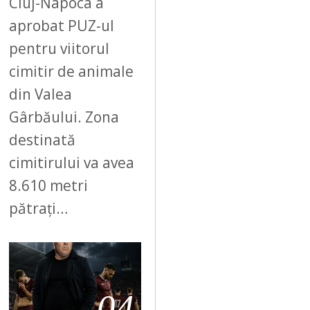
Cluj-Napoca a
aprobat PUZ-ul
pentru viitorul
cimitir de animale
din Valea
Gârbăului. Zona
destinată
cimitirului va avea
8.610 metri
pătrați…
04