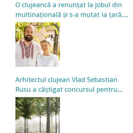
O clujeancă a renunțat la jobul din
multinațională și s-a mutat la țară.
Acum cultivă legume în grădina
bunicilor
Arhitectul clujean Vlad Sebastian
Rusu a câștigat concursul pentru
transformarea Grădinii Casei
Universitarilor