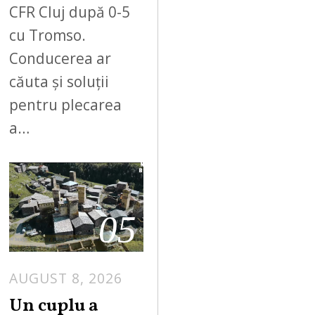
CFR Cluj după 0-5
cu Tromso.
Conducerea ar
căuta și soluții
pentru plecarea
a…
05
AUGUST 8, 2026
Un cuplu a