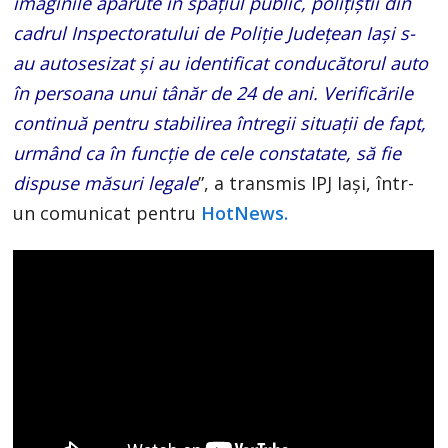
imaginile apărute în spațiul public, polițiștii din
cadrul Inspectoratului de Poliție Județean Iași s-
au autosesizat și au identificat conducătorul auto
în persoana unui tânăr de 24 de ani. Verificările
continuă pentru stabilirea întregii situații de fapt,
urmând ca în funcție de cele constatate, să fie
dispuse măsuri legale
”, a transmis IPJ Iași, într-
un comunicat pentru
HotNews.