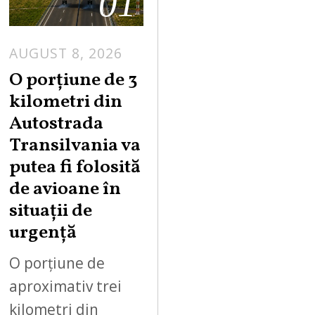
01
AUGUST 8, 2026
A
U
O porțiune de 3
G
kilometri din
U
Autostrada
S
Transilvania va
T
putea fi folosită
8
,
de avioane în
2
situații de
0
urgență
2
6
O porțiune de
aproximativ trei
kilometri din