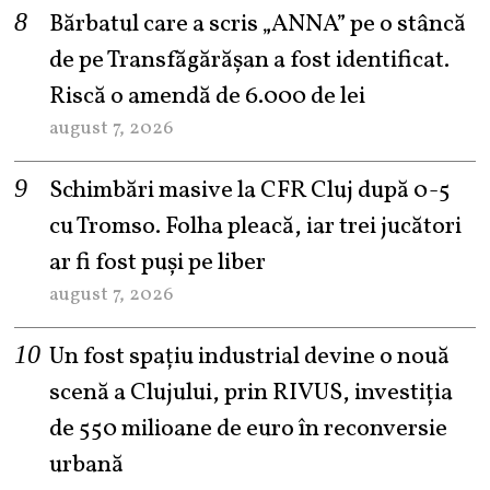
Bărbatul care a scris „ANNA” pe o stâncă
de pe Transfăgărășan a fost identificat.
Riscă o amendă de 6.000 de lei
august 7, 2026
Schimbări masive la CFR Cluj după 0-5
cu Tromso. Folha pleacă, iar trei jucători
ar fi fost puși pe liber
august 7, 2026
Un fost spațiu industrial devine o nouă
scenă a Clujului, prin RIVUS, investiția
de 550 milioane de euro în reconversie
urbană