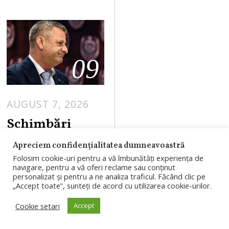
09
AUGUST 7, 2026
Schimbări
masive la CFR
Apreciem confidențialitatea dumneavoastră
Cluj după 0-5
Folosim cookie-uri pentru a vă îmbunătăți experiența de
navigare, pentru a vă oferi reclame sau conținut
cu Tromso.
personalizat și pentru a ne analiza traficul. Făcând clic pe
Folha pleacă,
„Accept toate”, sunteți de acord cu utilizarea cookie-urilor.
iar trei jucători
Cookie setari
Accept
ar fi fost puși pe