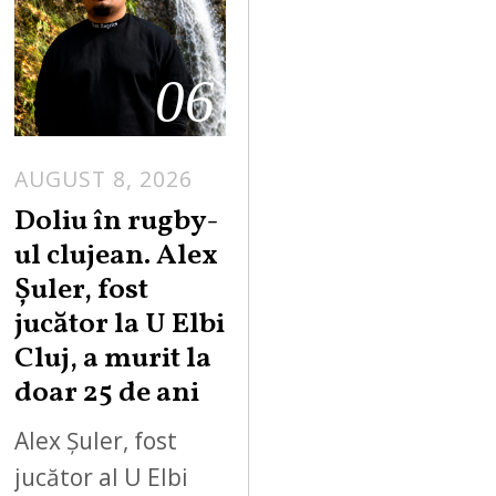
06
AUGUST 8, 2026
Doliu în rugby-
ul clujean. Alex
Șuler, fost
jucător la U Elbi
Cluj, a murit la
doar 25 de ani
Alex Șuler, fost
jucător al U Elbi