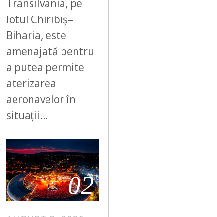
Transilvania, pe
lotul Chiribiș–
Biharia, este
amenajată pentru
a putea permite
aterizarea
aeronavelor în
situații…
02