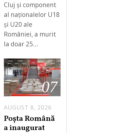
Cluj și component
al naționalelor U18
și U20 ale
României, a murit
la doar 25…
07
AUGUST 8, 2026
Poșta Română
a inaugurat