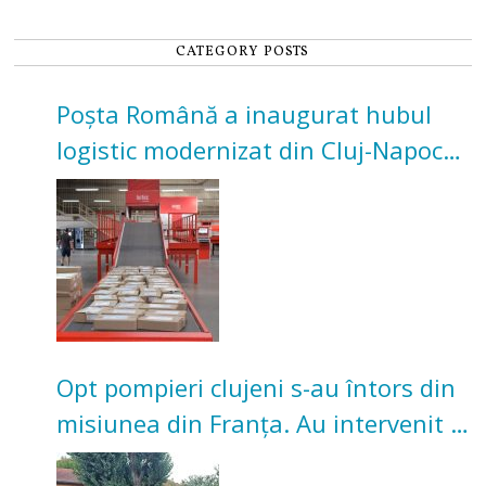
CATEGORY POSTS
Poșta Română a inaugurat hubul
logistic modernizat din Cluj-Napoca.
Investiție de 3 milioane de euro
Opt pompieri clujeni s-au întors din
misiunea din Franța. Au intervenit la
incendii de vegetație și pădure