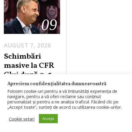
09
AUGUST 7, 2026
Schimbări
masive la CFR
Cluj după 0-5
cu Tromso.
Apreciem confidențialitatea dumneavoastră
Folha pleacă,
Folosim cookie-uri pentru a vă îmbunătăți experiența de
navigare, pentru a vă oferi reclame sau conținut
iar trei jucători
personalizat și pentru a ne analiza traficul. Făcând clic pe
„Accept toate”, sunteți de acord cu utilizarea cookie-urilor.
ar fi fost puși pe
liber
Cookie setari
Accept