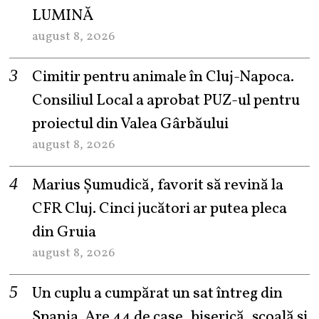
LUMINĂ
august 8, 2026
Cimitir pentru animale în Cluj-Napoca.
Consiliul Local a aprobat PUZ-ul pentru
proiectul din Valea Gârbăului
august 8, 2026
Marius Șumudică, favorit să revină la
CFR Cluj. Cinci jucători ar putea pleca
din Gruia
august 8, 2026
Un cuplu a cumpărat un sat întreg din
Spania. Are 44 de case, biserică, școală și