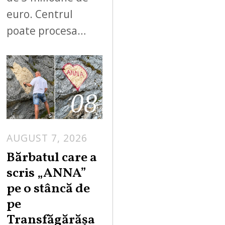
euro. Centrul
poate procesa…
08
AUGUST 7, 2026
Bărbatul care a
scris „ANNA”
pe o stâncă de
pe
Transfăgărășa