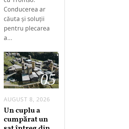
Conducerea ar
căuta și soluții
pentru plecarea
a…
05
AUGUST 8, 2026
Un cuplu a
cumpărat un
sat întreg din