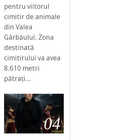
pentru viitorul
cimitir de animale
din Valea
Gârbăului. Zona
destinată
cimitirului va avea
8.610 metri
pătrați…
04