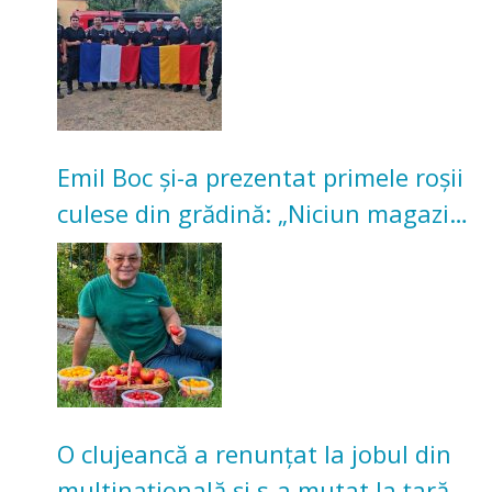
Emil Boc și-a prezentat primele roșii
culese din grădină: „Niciun magazin
nu poate oferi această satisfacție”
O clujeancă a renunțat la jobul din
multinațională și s-a mutat la țară.