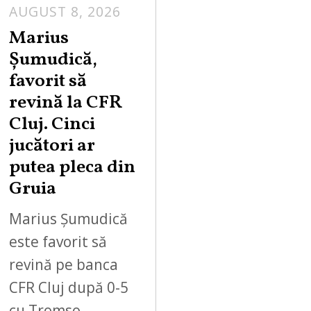
AUGUST 8, 2026
Marius
Șumudică,
favorit să
revină la CFR
Cluj. Cinci
jucători ar
putea pleca din
Gruia
Marius Șumudică
este favorit să
revină pe banca
CFR Cluj după 0-5
cu Tromso.