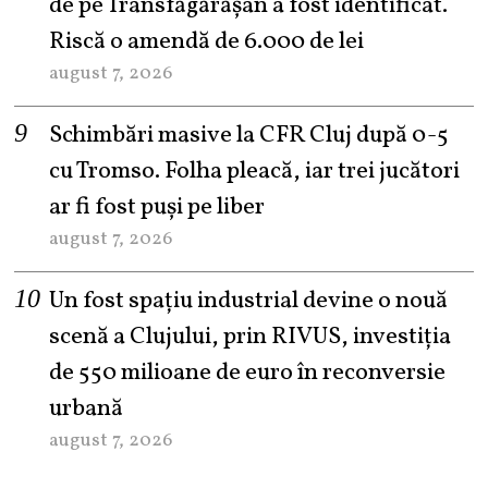
de pe Transfăgărășan a fost identificat.
Riscă o amendă de 6.000 de lei
august 7, 2026
Schimbări masive la CFR Cluj după 0-5
cu Tromso. Folha pleacă, iar trei jucători
ar fi fost puși pe liber
august 7, 2026
Un fost spațiu industrial devine o nouă
scenă a Clujului, prin RIVUS, investiția
de 550 milioane de euro în reconversie
urbană
august 7, 2026