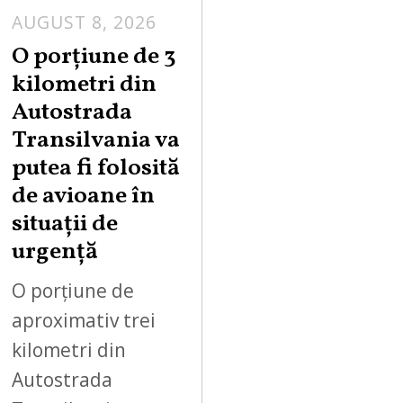
AUGUST 8, 2026
A
U
O porțiune de 3
G
kilometri din
U
Autostrada
S
Transilvania va
T
putea fi folosită
8
,
de avioane în
2
situații de
0
urgență
2
6
O porțiune de
aproximativ trei
kilometri din
Autostrada