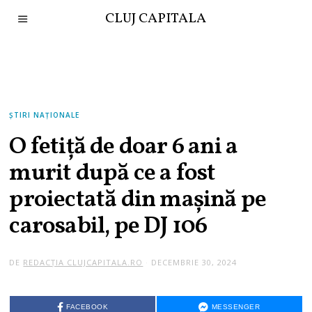
CLUJ CAPITALA
ȘTIRI NAȚIONALE
O fetiță de doar 6 ani a
murit după ce a fost
proiectată din mașină pe
carosabil, pe DJ 106
DE
REDACȚIA CLUJCAPITALA.RO
DECEMBRIE 30, 2024
FACEBOOK
MESSENGER