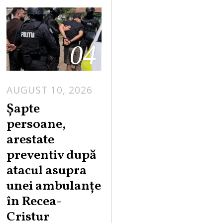
04
AUGUST 10, 2026
Șapte
persoane,
arestate
preventiv după
atacul asupra
unei ambulanțe
în Recea-
Cristur