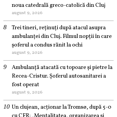
noua catedrală greco-catolică din Cluj
august 9, 2026
Trei tineri, reținuți după atacul asupra
ambulanței din Cluj. Filmul nopții în care
șoferul a condus rănit la ochi
august 9, 2026
Ambulanță atacată cu topoare și pietre la
Recea-Cristur. Șoferul autosanitarei a
fost operat
august 9, 2026
Un clujean, acționar la Tromsø, după 5-0
cu CFR: „Mentalitatea, organizarea și