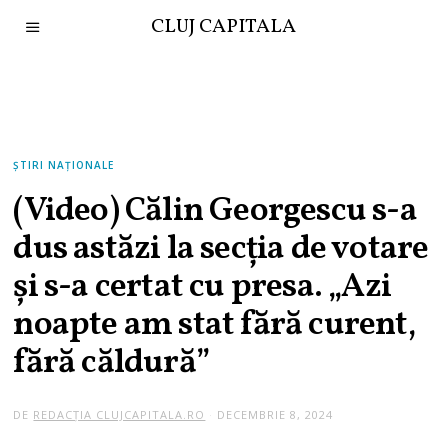
CLUJ CAPITALA
ȘTIRI NAȚIONALE
(Video) Călin Georgescu s-a
dus astăzi la secția de votare
și s-a certat cu presa. „Azi
noapte am stat fără curent,
fără căldură”
DE
REDACȚIA CLUJCAPITALA.RO
DECEMBRIE 8, 2024