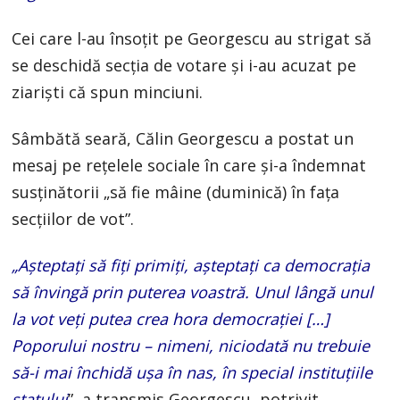
Cei care l-au însoțit pe Georgescu au strigat să
se deschidă secția de votare și i-au acuzat pe
ziariști că spun minciuni.
Sâmbătă seară, Călin Georgescu a postat un
mesaj pe rețelele sociale în care și-a îndemnat
susținătorii „să fie mâine (duminică) în fața
secțiilor de vot”.
„Așteptați să fiți primiți, așteptați ca democrația
să învingă prin puterea voastră. Unul lângă unul
la vot veți putea crea hora democrației […]
Poporului nostru – nimeni, niciodată nu trebuie
să-i mai închidă ușa în nas, în special instituțiile
statului
”, a transmis Georgescu, potrivit