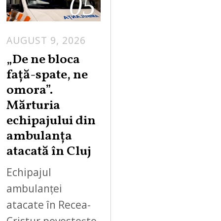
05
AUGUST 9, 2026
„De ne bloca
față-spate, ne
omora”.
Mărturia
echipajului din
ambulanța
atacată în Cluj
Echipajul
ambulanței
atacate în Recea-