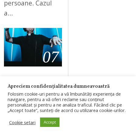
persoane. Cazul
a…
07
AUGUST 9, 2026
Apreciem confidențialitatea dumneavoastră
De la altar,
Folosim cookie-uri pentru a vă îmbunătăți experiența de
direct pe scena
navigare, pentru a vă oferi reclame sau conținut
personalizat și pentru a ne analiza traficul. Făcând clic pe
UNTOLD. Padre
„Accept toate”, sunteți de acord cu utilizarea cookie-urilor.
Guilherme a
Cookie setari
Accept
celebrat