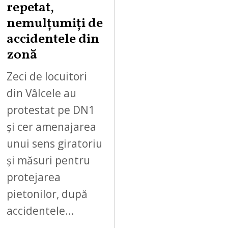
0
repetat,
,
nemulțumiți de
2
accidentele din
0
zonă
2
6
Zeci de locuitori
din Vâlcele au
protestat pe DN1
și cer amenajarea
unui sens giratoriu
și măsuri pentru
protejarea
pietonilor, după
accidentele…