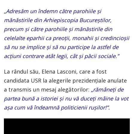
„
Adresăm un îndemn către parohiile şi
mănăstirile din Arhiepiscopia Bucureştilor,
precum şi către parohiile şi mănăstirile din
celelalte eparhii ca preoţii, monahii şi credincioşii
să nu se implice şi să nu participe la astfel de
acţiuni contrare atât legii, cât şi păcii sociale.”
La rândul său, Elena Lasconi, care a fost
candidata USR la alegerile prezidențiale anulate
a transmis un mesaj alegătorilor:
„rămâneţi de
partea bună a istoriei şi nu vă duceţi mâine la vot
aşa cum vă îndeamnă politicienii ruşilor!”.