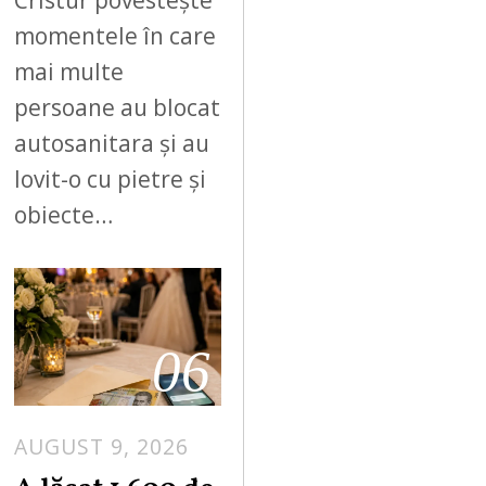
Cristur povestește
momentele în care
mai multe
persoane au blocat
autosanitara și au
lovit-o cu pietre și
obiecte…
06
AUGUST 9, 2026