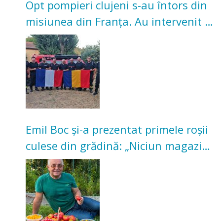
Opt pompieri clujeni s-au întors din
misiunea din Franța. Au intervenit la
incendii de vegetație și pădure
Emil Boc și-a prezentat primele roșii
culese din grădină: „Niciun magazin
nu poate oferi această satisfacție”