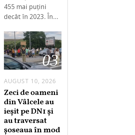
455 mai puțini
decât în 2023. În…
03
AUGUST 10, 2026
A
U
Zeci de oameni
G
din Vâlcele au
U
ieșit pe DN1 și
S
au traversat
T
șoseaua în mod
1