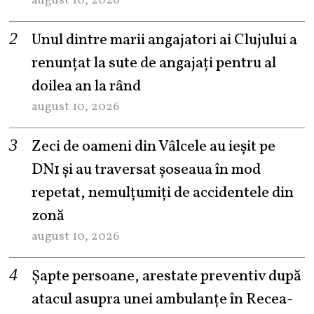
august 10, 2026
Unul dintre marii angajatori ai Clujului a
renunțat la sute de angajați pentru al
doilea an la rând
august 10, 2026
Zeci de oameni din Vâlcele au ieșit pe
DN1 și au traversat șoseaua în mod
repetat, nemulțumiți de accidentele din
zonă
august 10, 2026
Șapte persoane, arestate preventiv după
atacul asupra unei ambulanțe în Recea-