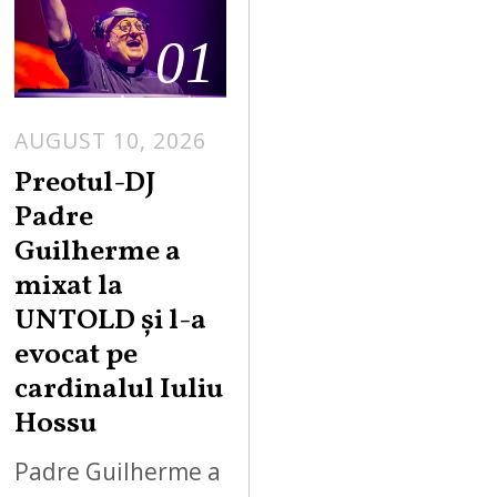
01
AUGUST 10, 2026
A
U
Preotul-DJ
G
Padre
U
Guilherme a
S
mixat la
T
UNTOLD și l-a
1
0
evocat pe
,
cardinalul Iuliu
2
Hossu
0
2
Padre Guilherme a