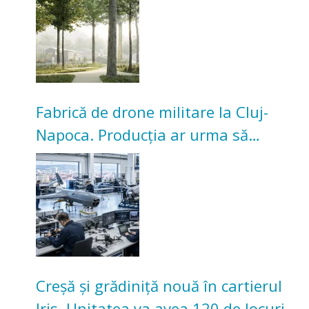
Universitarilor
Fabrică de drone militare la Cluj-
Napoca. Producția ar urma să
înceapă în toamna acestui an
Creșă și grădiniță nouă în cartierul
Iris. Unitatea va avea 120 de locuri