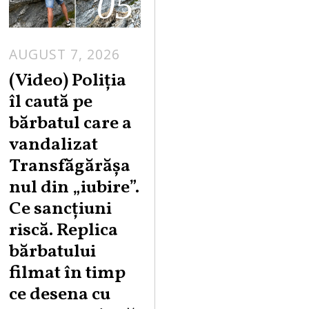
05
AUGUST 7, 2026
A
U
(Video) Poliția
G
îl caută pe
U
bărbatul care a
S
vandalizat
T
Transfăgărășa
7
,
nul din „iubire”.
2
Ce sancțiuni
0
riscă. Replica
2
bărbatului
6
filmat în timp
ce desena cu