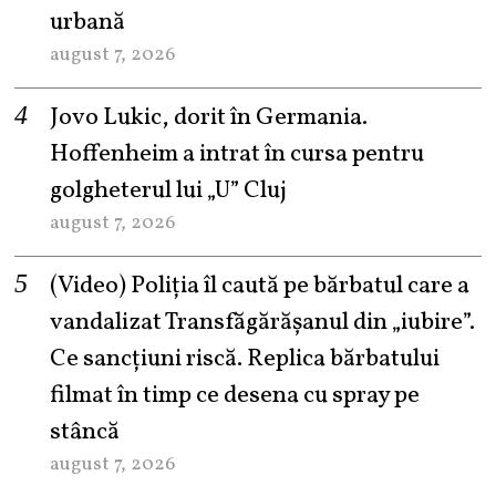
urbană
august 7, 2026
Jovo Lukic, dorit în Germania.
Hoffenheim a intrat în cursa pentru
golgheterul lui „U” Cluj
august 7, 2026
(Video) Poliția îl caută pe bărbatul care a
vandalizat Transfăgărășanul din „iubire”.
Ce sancțiuni riscă. Replica bărbatului
filmat în timp ce desena cu spray pe
stâncă
august 7, 2026