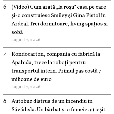
(Video) Cum arată „la roşu” casa pe care
şi-o construiesc Smiley şi Gina Pistol în
Ardeal. Trei dormitoare, living spațios și
sobă
august 7, 2026
Rondocarton, compania cu fabrică la
Apahida, trece la roboți pentru
transportul intern. Primul pas costă 7
milioane de euro
august 7, 2026
Autobuz distrus de un incendiu în
Săvădisla. Un bărbat și o femeie au ieșit