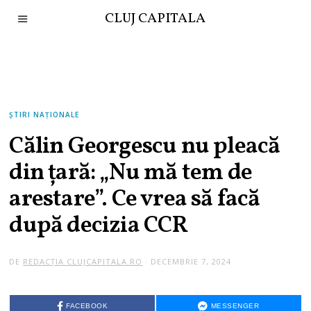
CLUJ CAPITALA
ȘTIRI NAȚIONALE
Călin Georgescu nu pleacă
din țară: „Nu mă tem de
arestare”. Ce vrea să facă
după decizia CCR
DE
REDACȚIA CLUJCAPITALA.RO
DECEMBRIE 7, 2024
FACEBOOK
MESSENGER