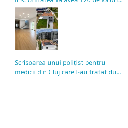
pentru copii
Scrisoarea unui polițist pentru
medicii din Cluj care l-au tratat după
un accident: „Nu m-am simțit un
număr”