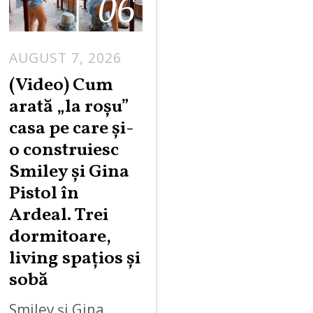
06
AUGUST 7, 2026
(Video) Cum
arată „la roşu”
casa pe care şi-
o construiesc
Smiley şi Gina
Pistol în
Ardeal. Trei
dormitoare,
living spațios și
sobă
Smiley și Gina