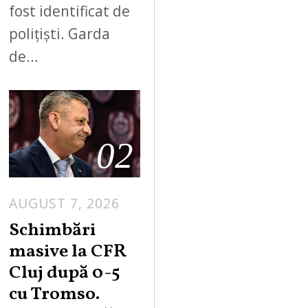
fost identificat de
polițiști. Garda
de…
02
AUGUST 7, 2026
Schimbări
masive la CFR
Cluj după 0-5
cu Tromso.