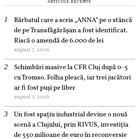
ARTICOLE RECENTE
Bărbatul care a scris „ANNA” pe o stâncă
de pe Transfăgărășan a fost identificat.
Riscă o amendă de 6.000 de lei
august 7, 2026
Schimbări masive la CFR Cluj după 0-5
cu Tromso. Folha pleacă, iar trei jucători
ar fi fost puși pe liber
august 7, 2026
Un fost spațiu industrial devine o nouă
scenă a Clujului, prin RIVUS, investiția
de 550 milioane de euro în reconversie