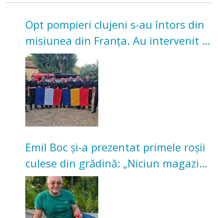
Opt pompieri clujeni s-au întors din
misiunea din Franța. Au intervenit la
incendii de vegetație și pădure
Emil Boc și-a prezentat primele roșii
culese din grădină: „Niciun magazin
nu poate oferi această satisfacție”