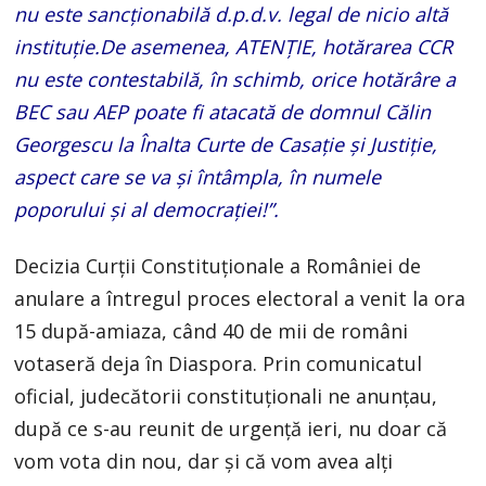
nu este sancționabilă d.p.d.v. legal de nicio altă
instituție.De asemenea, ATENȚIE, hotărarea CCR
nu este contestabilă, în schimb, orice hotărâre a
BEC sau AEP poate fi atacată de domnul Călin
Georgescu la Înalta Curte de Casație și Justiție,
aspect care se va și întâmpla, în numele
poporului și al democrației!”.
Decizia Curţii Constituţionale a României de
anulare a întregul proces electoral a venit la ora
15 după-amiaza, când 40 de mii de români
votaseră deja în Diaspora. Prin comunicatul
oficial, judecătorii constituţionali ne anunţau,
după ce s-au reunit de urgenţă ieri, nu doar că
vom vota din nou, dar şi că vom avea alţi